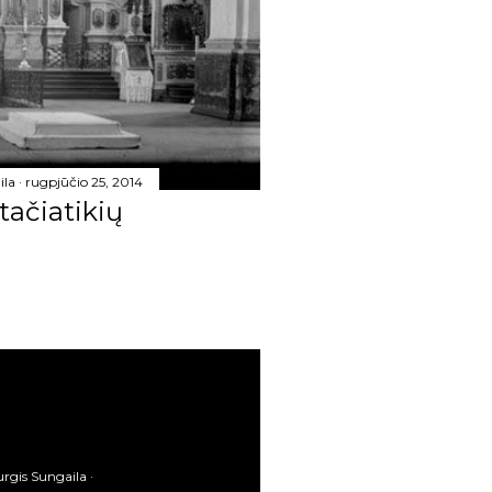
6
20
7
8
ila
rugpjūčio 25, 2014
tačiatikių
6
7
106
21
7
6
2
urgis Sungaila