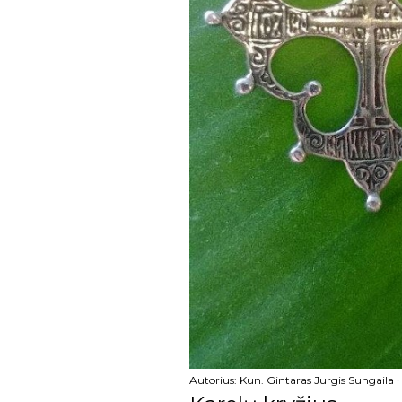
kovo
vasario
sausio
2023
gruodžio
lapkričio
spalio
rugsėjo
rugpjūčio
liepos
birželio
Autorius:
Kun. Gintaras Jurgis Sungaila
gegužės