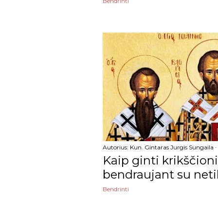
Bendrinti
birželio
gegužės
balandžio
kovo
vasario
sausio
2021
Autorius:
Kun. Gintaras Jurgis Sungaila
gruodžio
Kaip ginti krikščion
lapkričio
bendraujant su netik
spalio
Bendrinti
rugsėjo