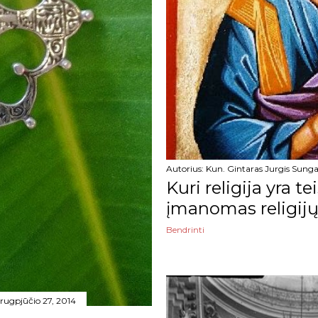
Autorius:
Kun. Gintaras Jurgis Sunga
Kuri religija yra t
įmanomas religijų
Bendrinti
rugpjūčio 27, 2014