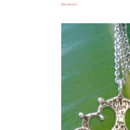
sausio
Bendrinti
2024
gruodžio
lapkričio
spalio
rugsėjo
rugpjūčio
liepos
birželio
gegužės
balandžio