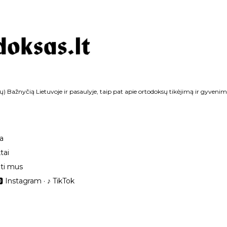
Praleisti ir pereiti prie pagrindinio turinio
ų) Bažnyčią Lietuvoje ir pasaulyje, taip pat apie ortodoksų tikėjimą ir gyvenim
ka
tai
ti mus
 Instagram
‎♪ TikTok