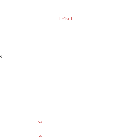
Ieškoti
ą.