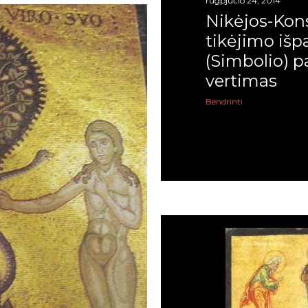
rugpjūčio 24, 2014
Nikėjos-Kon
tikėjimo iš
(Simbolio) p
vertimas
Bendrinti