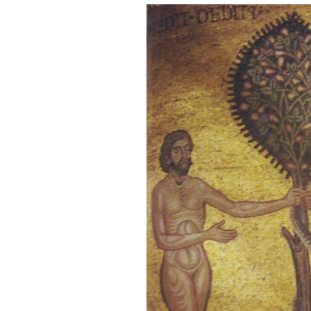
rugpjūčio
liepos
birželio
gegužės
balandžio
kovo
vasario
sausio
2020
gruodžio
lapkričio