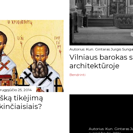
Autorius:
Kun. Gintaras Jurgis Sunga
Vilniaus barokas s
architektūroje
Bendrinti
rugpjūčio 25, 2014
išką tikėjimą
inčiaisiais?
Autorius:
Kun. Gintaras J