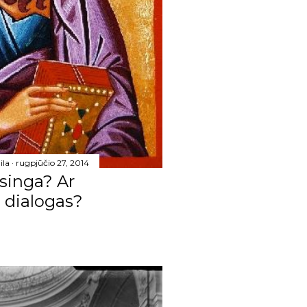
25
20
16
178
25
17
ila
rugpjūčio 27, 2014
14
eisinga? Ar
11
 dialogas?
17
11
18
11