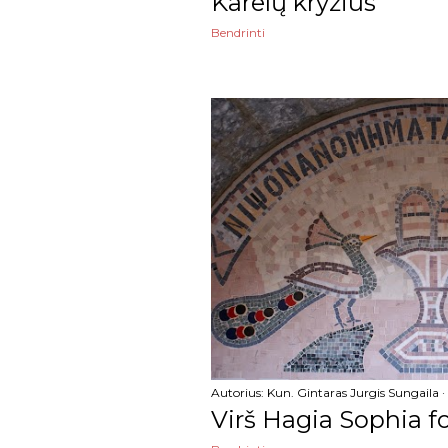
Karelų kryžius
Bendrinti
balandžio
kovo
vasario
sausio
2022
gruodžio
lapkričio
spalio
rugsėjo
Autorius:
Kun. Gintaras Jurgis Sungaila
rugpjūčio
Virš Hagia Sophia 
liepos