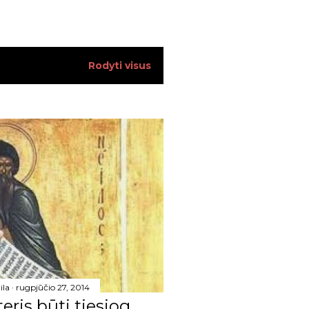
34
13
Rodyti visus
13
17
18
12
17
14
15
23
ila
rugpjūčio 27, 2014
28
teris būti tiesiog