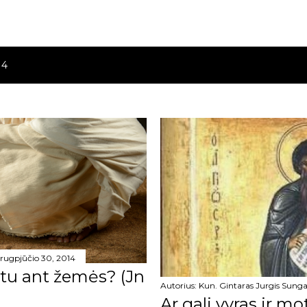
14
rugpjūčio 30, 2014
štu ant žemės? (Jn
Autorius:
Kun. Gintaras Jurgis Sunga
Ar gali vyras ir mo