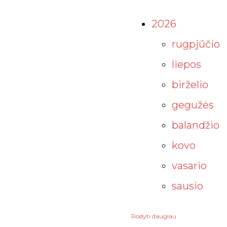
2026
rugpjūčio
liepos
birželio
gegužės
balandžio
kovo
vasario
sausio
Rodyti daugiau
2025