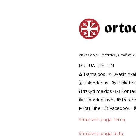
Viskas apie Ortodoksų (Stačiatiki
RU
UA
BY
EN
⛪️ Pamaldos
☦️ Dvasininkai
🗓️ Kalendorius
📚 Bibliote
🕯️Prašyti maldos
✉️ Kontak
🛍️ E-parduotuvė
💝 Parem
▶️YouTube
ⓕ Facebook

Straipsniai pagal temą
Straipsniai pagal datą