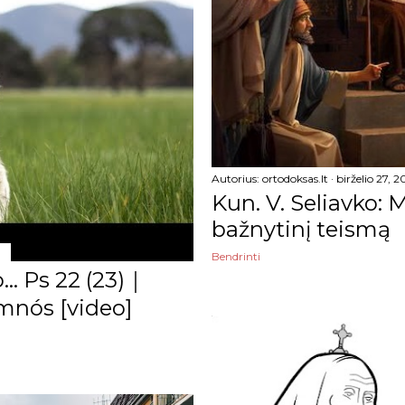
Autorius:
ortodoksas.lt
birželio 27, 
Kun. V. Seliavko: 
bažnytinį teismą
Bendrinti
.. Ps 22 (23)｜
mnós [video]