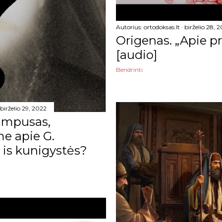
Autorius:
ortodoksas.lt
birželio 28, 
Origenas. „Apie prad
[audio]
Bendrinti
birželio 29, 2022
Kampusas,
e apie G.
 is kunigystės?