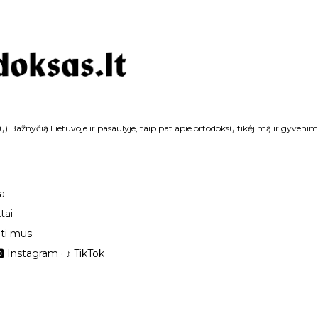
Praleisti ir pereiti prie pagrindinio turinio
ų) Bažnyčią Lietuvoje ir pasaulyje, taip pat apie ortodoksų tikėjimą ir gyvenim
ka
tai
ti mus
 Instagram
‎♪ TikTok