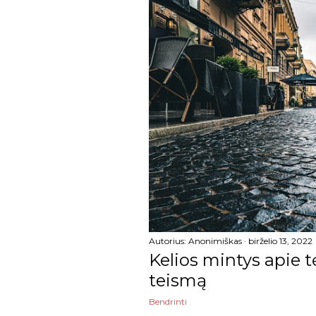
balandžio
kovo
vasario
sausio
2022
gruodžio
lapkričio
spalio
Autorius:
Anonimiškas
birželio 13, 2022
rugsėjo
Kelios mintys apie 
teismą
rugpjūčio
Bendrinti
liepos