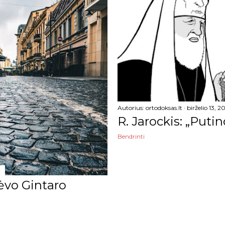
Autorius:
ortodoksas.lt
birželio 13, 2
R. Jarockis: „Putin
Bendrinti
tėvo Gintaro