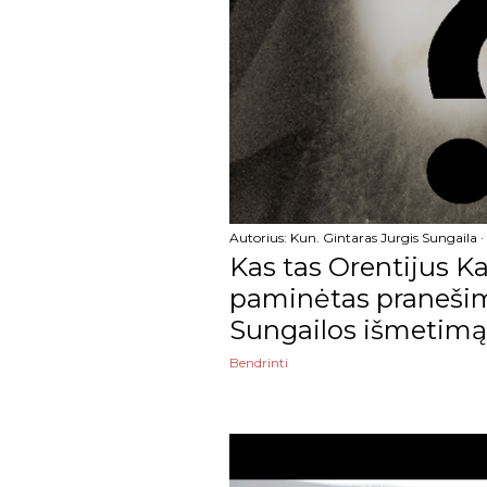
sausio
2024
gruodžio
lapkričio
spalio
rugsėjo
Autorius:
Kun. Gintaras Jurgis Sungaila
Kas tas Orentijus 
rugpjūčio
paminėtas pranešim
liepos
Sungailos išmetimą
birželio
Bendrinti
gegužės
balandžio