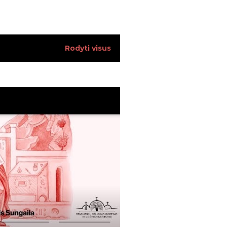
34
13
Rodyti visus
13
17
18
12
17
14
15
23
28