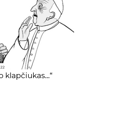
13
19
12
10
132
022
13
o klapčiukas...“
18
18
13
4
12