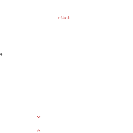
Ieškoti
ą.