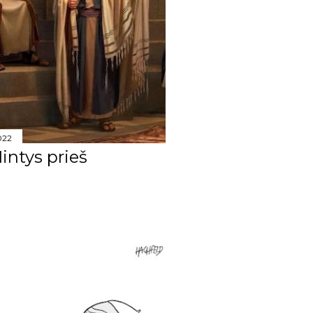
25
20
16
178
25
2022
17
Mintys prieš
14
11
17
11
18
11