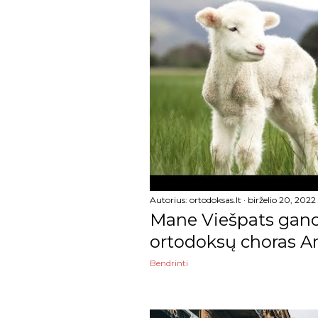
kovo
vasario
sausio
2023
gruodžio
lapkričio
spalio
Autorius:
ortodoksas.lt
birželio 20, 2022
rugsėjo
Mane Viešpats gano.
rugpjūčio
ortodoksų choras A
liepos
Bendrinti
birželio
gegužės