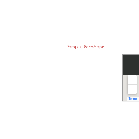
sausio
2021
gruodžio
lapkričio
Parapijų žemėlapis
spalio
rugsėjo
rugpjūčio
liepos
birželio
gegužės
balandžio