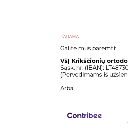
birželio
Kas ta
Origena
PARAMA
Kun. V.
Galite mus paremti:
Mane Vi
VšĮ Krikščionių ortodo
R. Jaro
Sąsk. nr. (IBAN): LT487
(Pervedimams iš užsien
Kelios
Arba:
gegužės
balandžio
kovo
vasario