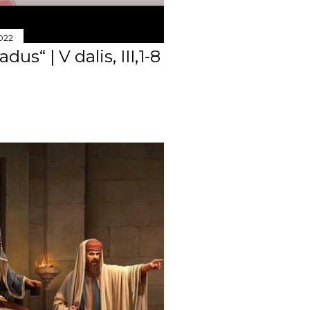
28
275
2022
us“ | V dalis, III,1-8
36
34
29
17
19
14
12
31
22