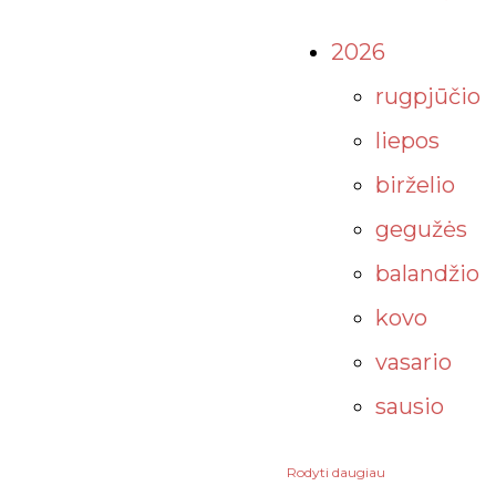
2026
rugpjūčio
liepos
birželio
gegužės
balandžio
kovo
vasario
sausio
Rodyti daugiau
2025