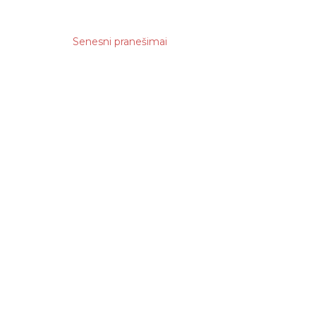
6
Senesni pranešimai
...
20
7
8
6