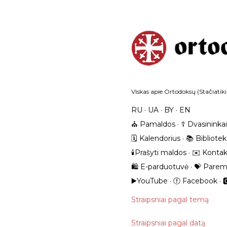
Viskas apie Ortodoksų (Stačiatiki
RU
UA
BY
EN
⛪️ Pamaldos
☦️ Dvasininkai
🗓️ Kalendorius
📚 Bibliote
🕯️Prašyti maldos
✉️ Kontak
🛍️ E-parduotuvė
💝 Parem
▶️YouTube
ⓕ Facebook

Straipsniai pagal temą
Straipsniai pagal datą