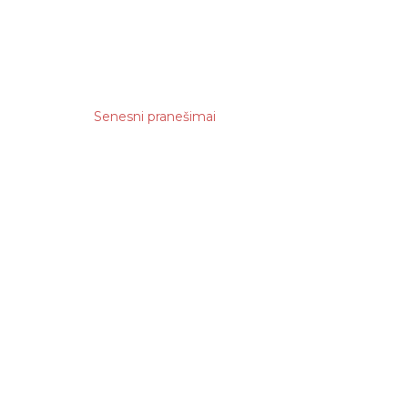
20
7
8
Senesni pranešimai
6
7
106
21
7
6
2
8