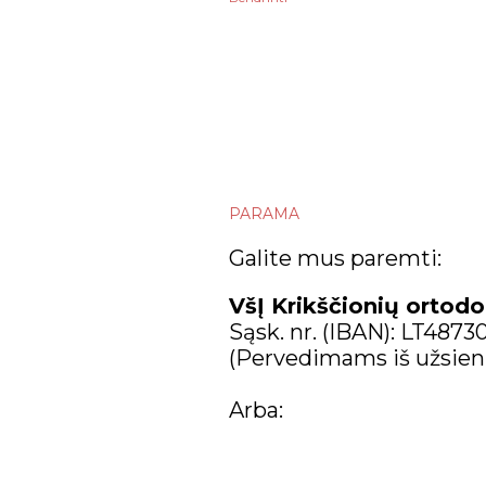
gegužės
balandžio
kovo
vasario
sausio
PARAMA
2021
Galite mus paremti:
gruodžio
VšĮ Krikščionių ortodo
lapkričio
Sąsk. nr. (IBAN): LT487
(Pervedimams iš užsien
spalio
Arba:
rugsėjo
rugpjūčio