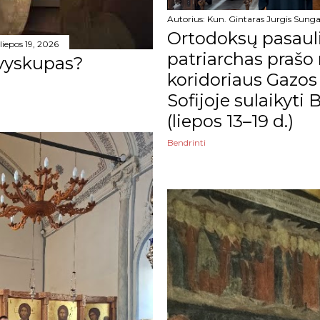
Autorius:
Kun. Gintaras Jurgis Sunga
Ortodoksų pasauli
liepos 19, 2026
patriarchas prašo
 vyskupas?
koridoriaus Gazos 
Sofijoje sulaikyti B
(liepos 13–19 d.)
Bendrinti