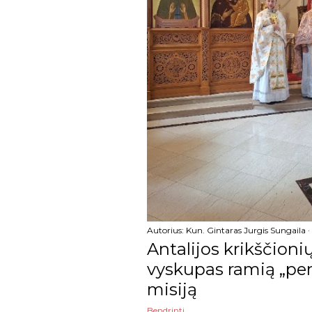
kovo
vasario
sausio
2022
gruodžio
lapkričio
spalio
rugsėjo
Autorius:
Kun. Gintaras Jurgis Sungaila
rugpjūčio
Antalijos krikščion
vyskupas ramią „pens
liepos
misiją
birželio
Bendrinti