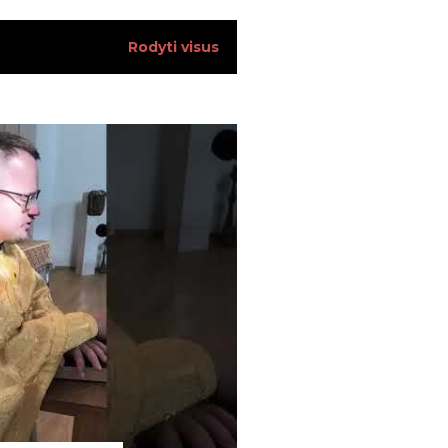
13
Rodyti visus
13
17
18
12
17
14
15
23
28
28