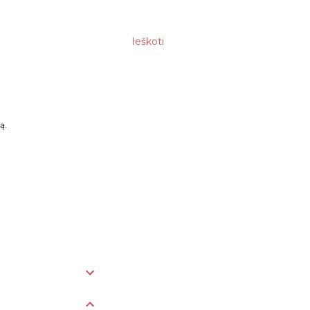
Ieškoti
ą.