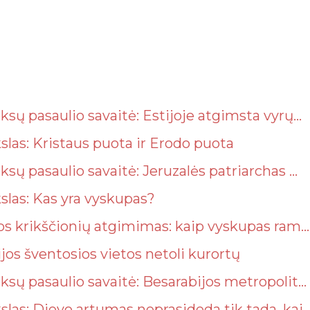
sų pasaulio savaitė: Estijoje atgimsta vyrų...
las: Kristaus puota ir Erodo puota
sų pasaulio savaitė: Jeruzalės patriarchas ...
las: Kas yra vyskupas?
os krikščionių atgimimas: kaip vyskupas ram...
jos šventosios vietos netoli kurortų
sų pasaulio savaitė: Besarabijos metropolit...
as: Dievo artumas neprasideda tik tada, kai..