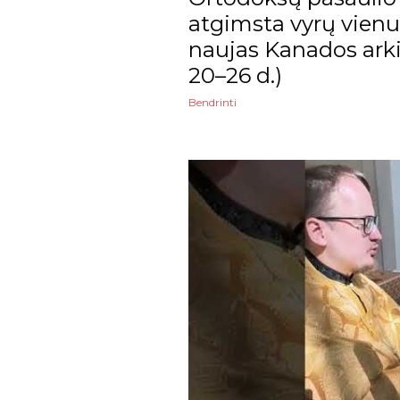
2024
atgimsta vyrų vienuo
gruodžio
naujas Kanados arki
20–26 d.)
lapkričio
Bendrinti
spalio
rugsėjo
rugpjūčio
liepos
birželio
gegužės
balandžio
kovo
vasario