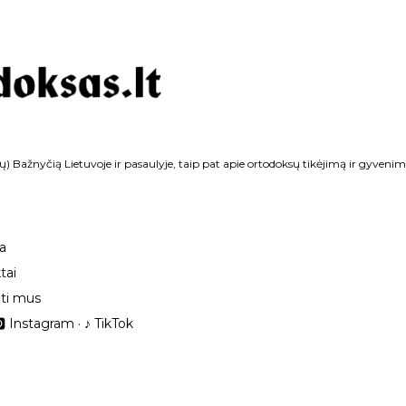
Praleisti ir pereiti prie pagrindinio turinio
ų) Bažnyčią Lietuvoje ir pasaulyje, taip pat apie ortodoksų tikėjimą ir gyvenim
ka
tai
ti mus
 Instagram
‎♪ TikTok