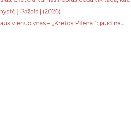
mystė į Pažaislį (2026)
aus vienuolynas – „Kretos Pilėnai“: jaudina...