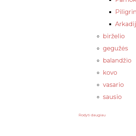
Piligri
Arkadij
birželio
gegužės
balandžio
kovo
vasario
sausio
Rodyti daugiau
2025
gruodžio