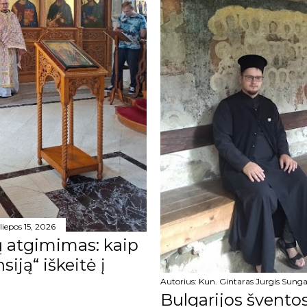
liepos 15, 2026
ių atgimimas: kaip
iją“ iškeitė į
Autorius:
Kun. Gintaras Jurgis Sunga
Bulgarijos šventos