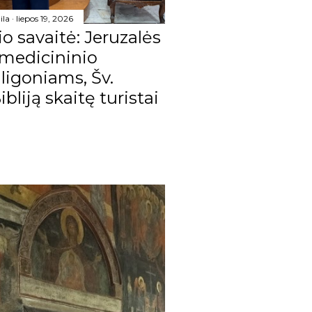
ila
liepos 19, 2026
16
o savaitė: Jeruzalės
178
 medicininio
ligoniams, Šv.
25
ibliją skaitę turistai
17
14
11
17
11
18
11
13