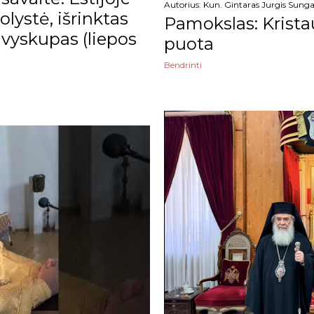
Autorius:
Kun. Gintaras Jurgis Sunga
lystė, išrinktas
Pamokslas: Krista
vyskupas (liepos
puota
Bendrinti