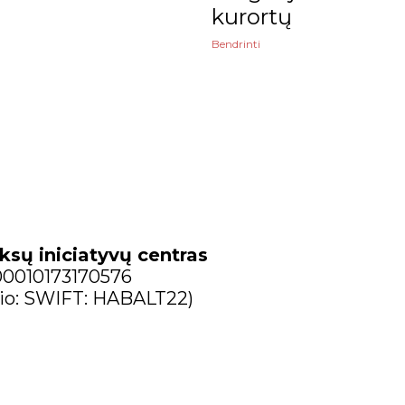
kurortų
Bendrinti
ksų iniciatyvų centras
300010173170576
io: SWIFT: HABALT22)