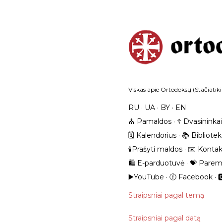
Viskas apie Ortodoksų (Stačiatiki
RU
UA
BY
EN
⛪️ Pamaldos
☦️ Dvasininkai
🗓️ Kalendorius
📚 Bibliote
🕯️Prašyti maldos
✉️ Kontak
🛍️ E-parduotuvė
💝 Parem
▶️YouTube
ⓕ Facebook

Straipsniai pagal temą
Straipsniai pagal datą