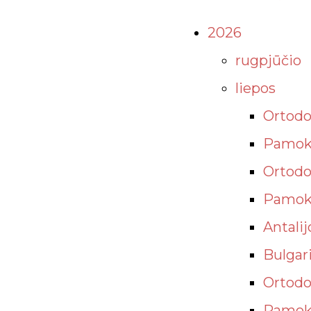
2026
rugpjūčio
liepos
Ortodok
Pamoks
Ortodok
Pamoks
Antalij
Bulgari
Ortodok
Pamoksl