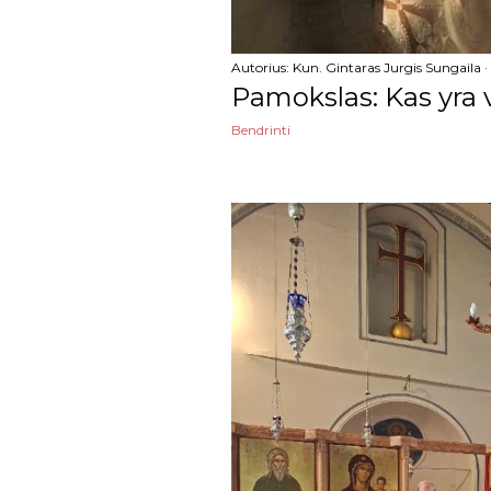
sausio
Autorius:
Kun. Gintaras Jurgis Sungaila
2023
Pamokslas: Kas yra
gruodžio
Bendrinti
lapkričio
spalio
rugsėjo
rugpjūčio
liepos
birželio
gegužės
balandžio