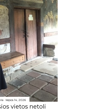
19
12
10
132
13
18
18
13
4
12
ila
liepos 14, 2026
6
ios vietos netoli