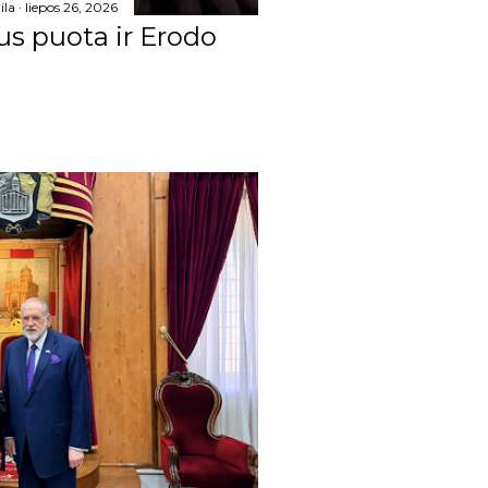
275
ila
liepos 26, 2026
us puota ir Erodo
36
34
29
17
19
14
12
31
22
25
20