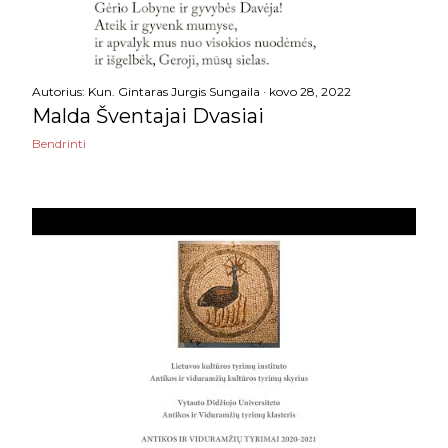
vasario
20
sausio
16
Autorius:
Kun. Gintaras Jurgis Sungaila
kovo 28, 2022
2023
178
Malda Šventajai Dvasiai
gruodžio
25
Bendrinti
lapkričio
17
spalio
14
rugsėjo
11
rugpjūčio
17
liepos
11
birželio
18
gegužės
11