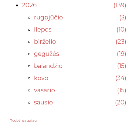
2026
139
rugpjūčio
3
liepos
10
birželio
23
gegužės
19
balandžio
15
kovo
34
vasario
15
sausio
20
Rodyti daugiau
2025
232
gruodžio
34