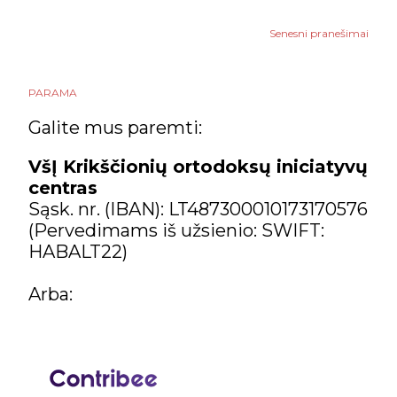
2020
114
Senesni pranešimai
gruodžio
16
lapkričio
6
PARAMA
Galite mus paremti:
spalio
9
rugsėjo
7
VšĮ Krikščionių ortodoksų iniciatyvų
centras
rugpjūčio
1
Sąsk. nr. (IBAN): LT487300010173170576
(Pervedimams iš užsienio: SWIFT:
liepos
1
HABALT22)
birželio
7
Arba:
gegužės
16
balandžio
28
kovo
12