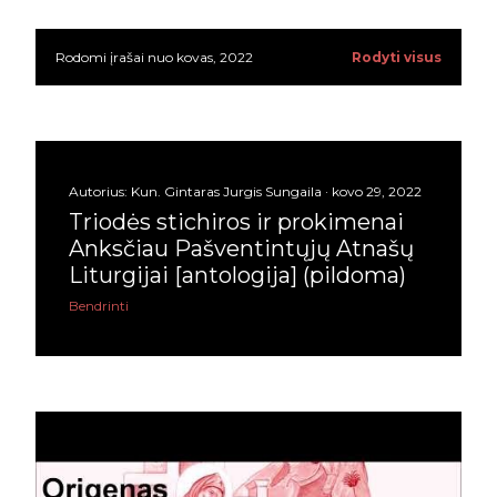
lapkričio
13
Rodomi įrašai nuo kovas, 2022
Rodyti visus
P
spalio
13
r
rugsėjo
17
a
rugpjūčio
18
n
Autorius:
Kun. Gintaras Jurgis Sungaila
kovo 29, 2022
liepos
12
Triodės stichiros ir prokimenai
e
Anksčiau Pašventintųjų Atnašų
birželio
17
š
Liturgijai [antologija] (pildoma)
gegužės
14
Bendrinti
i
balandžio
15
m
kovo
23
a
vasario
28
i
sausio
28