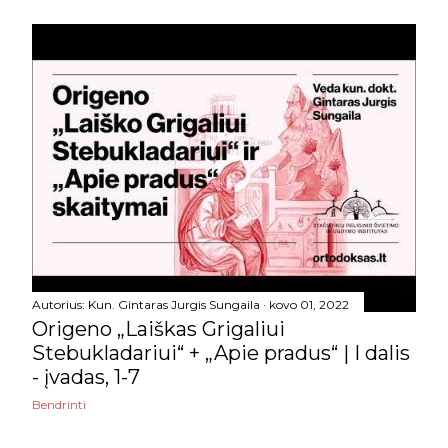
lapkričio
7
spalio
6
rugsėjo
2
rugpjūčio
8
liepos
8
birželio
7
gegužės
5
Autorius:
Kun. Gintaras Jurgis Sungaila
kovo 01, 2022
balandžio
7
Origeno „Laiškas Grigaliui
Stebukladariui“ + „Apie pradus“ | I dalis
kovo
22
- įvadas, 1-7
vasario
6
Bendrinti
sausio
7