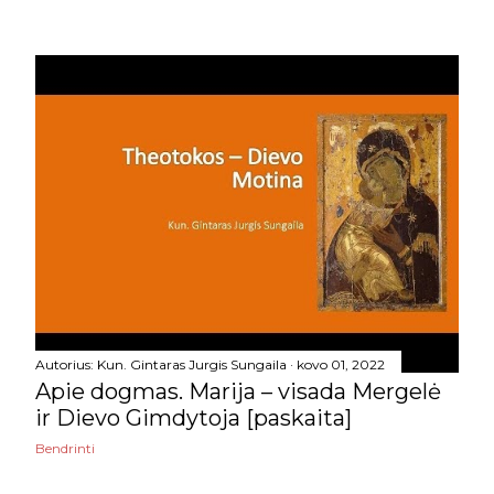
patriarcho minėjimą
pamaldų...
kun. Vitalio Dauparo
pamokslas Ortodoksijos
iškilm...
Apie dogmas. Marija –
visada Mergelė ir Dievo
Gimd...
Origeno „Laiškas Grigaliui
Stebukladariui“ + „Apie...
vasario
6
Autorius:
Kun. Gintaras Jurgis Sungaila
kovo 01, 2022
Apie dogmas. Marija – visada Mergelė
sausio
7
ir Dievo Gimdytoja [paskaita]
2021
106
Bendrinti
gruodžio
21