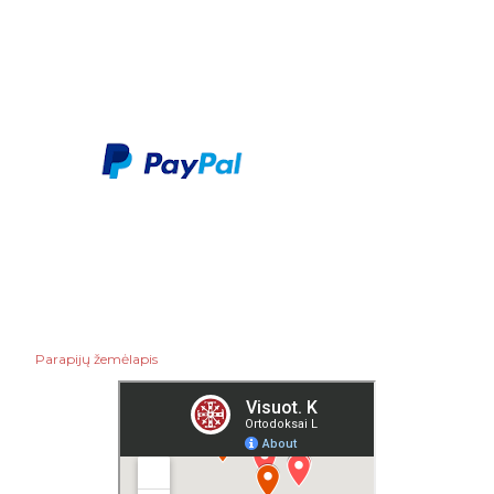
vasario
7
sausio
4
2019
77
gruodžio
8
lapkričio
4
spalio
5
rugsėjo
4
rugpjūčio
6
Parapijų žemėlapis
liepos
6
birželio
6
gegužės
4