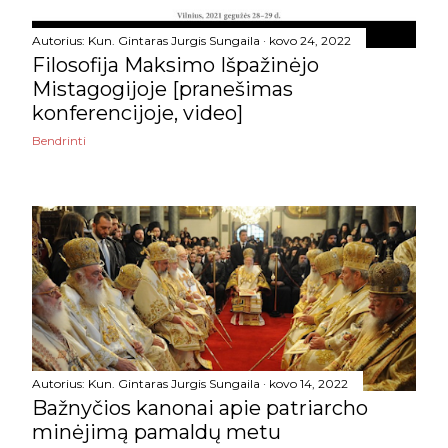
balandžio
13
Autorius:
Kun. Gintaras Jurgis Sungaila
kovo 24, 2022
kovo
19
Filosofija Maksimo Išpažinėjo
Mistagogijoje [pranešimas
vasario
12
konferencijoje, video]
sausio
10
Bendrinti
2022
132
gruodžio
13
lapkričio
18
spalio
18
rugsėjo
13
rugpjūčio
4
Autorius:
Kun. Gintaras Jurgis Sungaila
kovo 14, 2022
Bažnyčios kanonai apie patriarcho
liepos
12
minėjimą pamaldų metu