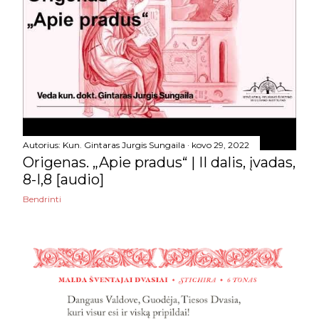
2024
275
gruodžio
36
lapkričio
34
spalio
29
rugsėjo
17
Autorius:
Kun. Gintaras Jurgis Sungaila
kovo 29, 2022
rugpjūčio
19
Origenas. „Apie pradus“ | II dalis, įvadas,
8-I,8 [audio]
liepos
14
Bendrinti
birželio
12
gegužės
31
balandžio
22
kovo
25