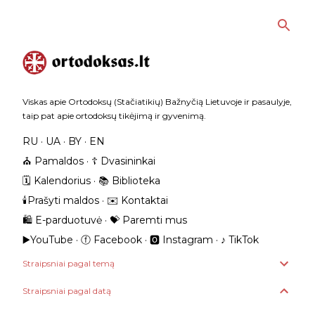
Praleisti ir pereiti prie pagrindinio turinio
Viskas apie Ortodoksų (Stačiatikių) Bažnyčią Lietuvoje ir pasaulyje,
taip pat apie ortodoksų tikėjimą ir gyvenimą.
RU
UA
BY
EN
⛪️ Pamaldos
☦️ Dvasininkai
🗓️ Kalendorius
📚 Biblioteka
🕯️Prašyti maldos
✉️ Kontaktai
🛍️ E-parduotuvė
💝 Paremti mus
▶️YouTube
ⓕ Facebook
🅾 Instagram
‎♪ TikTok
Straipsniai pagal temą
Straipsniai pagal datą