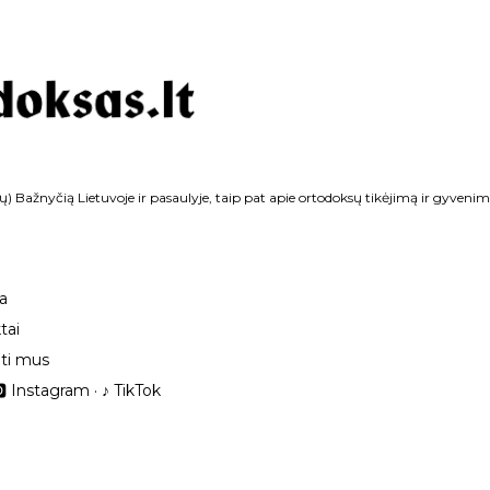
Praleisti ir pereiti prie pagrindinio turinio
ų) Bažnyčią Lietuvoje ir pasaulyje, taip pat apie ortodoksų tikėjimą ir gyvenim
ka
tai
ti mus
 Instagram
‎♪ TikTok