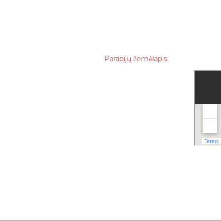
balandžio
kovo
vasario
Parapijų žemėlapis
sausio
2022
gruodžio
lapkričio
spalio
rugsėjo
rugpjūčio
liepos