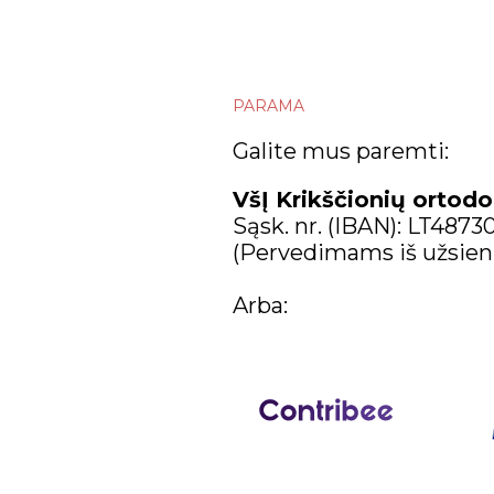
kovo
vasario
sausio
PARAMA
2023
Galite mus paremti:
gruodžio
VšĮ Krikščionių ortodo
Sąsk. nr. (IBAN): LT487
lapkričio
(Pervedimams iš užsien
spalio
Arba:
rugsėjo
rugpjūčio
liepos
birželio
gegužės