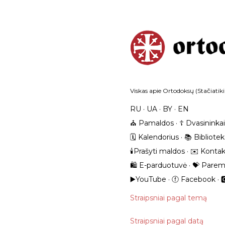
Viskas apie Ortodoksų (Stačiatiki
RU
UA
BY
EN
⛪️ Pamaldos
☦️ Dvasininkai
🗓️ Kalendorius
📚 Bibliote
🕯️Prašyti maldos
✉️ Kontak
🛍️ E-parduotuvė
💝 Parem
▶️YouTube
ⓕ Facebook

Straipsniai pagal temą
Straipsniai pagal datą