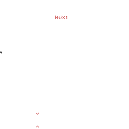
Ieškoti
ą.