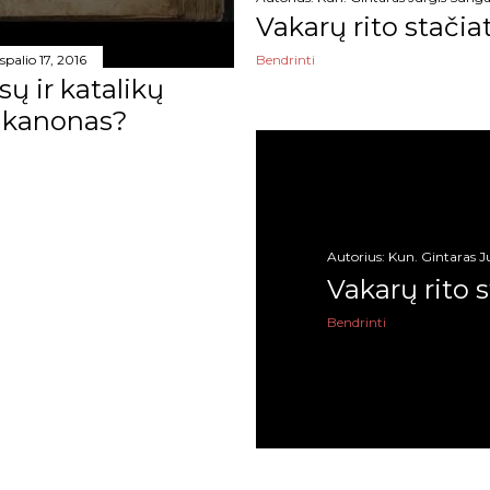
Vakarų rito stačia
Bendrinti
spalio 17, 2016
sų ir katalikų
 kanonas?
Autorius:
Kun. Gintaras J
Vakarų rito 
Bendrinti