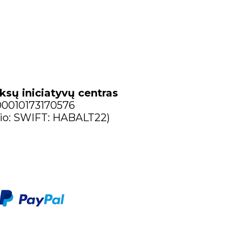
ksų iniciatyvų centras
300010173170576
io: SWIFT: HABALT22)