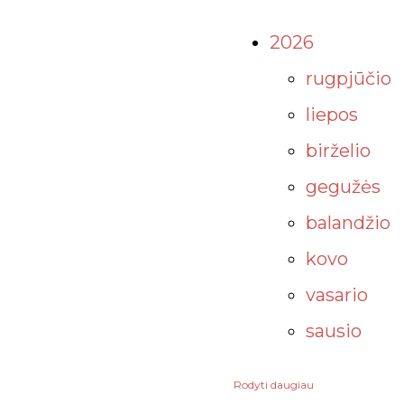
2026
rugpjūčio
liepos
birželio
gegužės
balandžio
kovo
vasario
sausio
Rodyti daugiau
2025