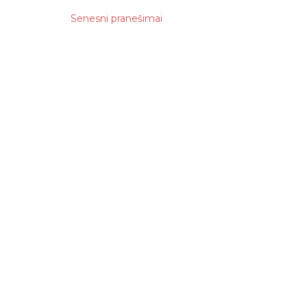
25
Senesni pranešimai
20
16
178
25
17
14
11
17
11
18
11