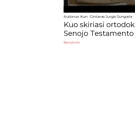
sausio
2024
Autorius:
Kun. Gintaras Jurgis Sungaila
Kuo skiriasi ortodok
gruodžio
Senojo Testamento
lapkričio
Bendrinti
spalio
rugsėjo
rugpjūčio
liepos
birželio
gegužės
balandžio