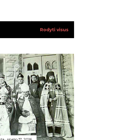
34
13
Rodyti visus
13
17
18
12
17
14
15
23
28
ila
spalio 17, 2016