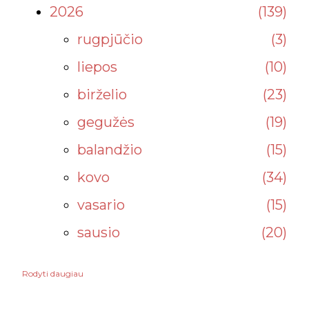
2026
139
rugpjūčio
3
liepos
10
birželio
23
gegužės
19
balandžio
15
kovo
34
vasario
15
sausio
20
Rodyti daugiau
2025
232
gruodžio
34