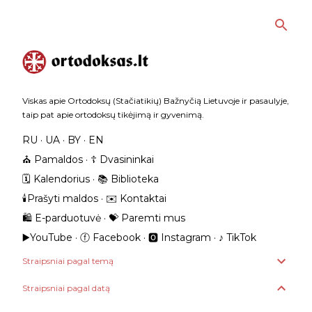
Praleisti ir pereiti prie pagrindinio turinio
Viskas apie Ortodoksų (Stačiatikių) Bažnyčią Lietuvoje ir pasaulyje,
taip pat apie ortodoksų tikėjimą ir gyvenimą.
RU
UA
BY
EN
⛪️ Pamaldos
☦️ Dvasininkai
🗓️ Kalendorius
📚 Biblioteka
🕯️Prašyti maldos
✉️ Kontaktai
🛍️ E-parduotuvė
💝 Paremti mus
▶️YouTube
ⓕ Facebook
🅾 Instagram
‎♪ TikTok
Straipsniai pagal temą
Straipsniai pagal datą