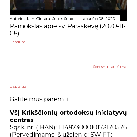
30 Lk 14,12-15 [video]
Pagrindiniai
Autorius:
Kun. Gintaras Jurgis Sungaila
lapkričio 08, 2020
prieškalėdinio pasninko
Pamokslas apie šv. Paraskevę (2020-11-
(Advento) min...
08)
Falafeliai
Bendrinti
(#PenktadienioReceptai)
Kalėdų pasninkas 2020
Senesni pranešimai
Nilo pašventinimo apeigos
Pamokslas apie šv.
PARAMA
Paraskevę (2020-11-08)
Galite mus paremti:
spalio
9
VšĮ Krikščionių ortodoksų iniciatyvų
rugsėjo
7
centras
Sąsk. nr. (IBAN): LT487300010173170576
rugpjūčio
1
(Pervedimams iš užsienio: SWIFT: