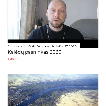
birželio
6
gegužės
20
balandžio
7
kovo
8
vasario
6
Autorius:
kun. Vitalis Dauparas
lapkričio 27, 2020
sausio
7
Kalėdų pasninkas 2020
2021
106
Bendrinti
gruodžio
21
lapkričio
7
spalio
6
rugsėjo
2
rugpjūčio
8