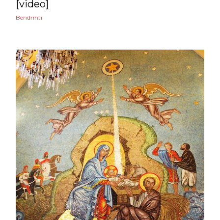
[video]
2024
275
Bendrinti
gruodžio
36
lapkričio
34
spalio
29
rugsėjo
17
rugpjūčio
19
liepos
14
birželio
12
gegužės
31
balandžio
22
kovo
25