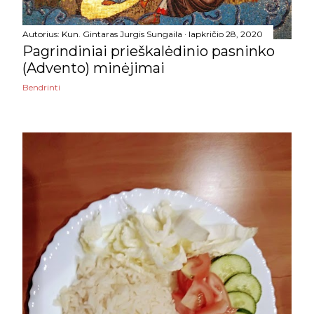
vasario
20
Autorius:
Kun. Gintaras Jurgis Sungaila
lapkričio 28, 2020
sausio
16
Pagrindiniai prieškalėdinio pasninko
(Advento) minėjimai
2023
178
Bendrinti
gruodžio
25
lapkričio
17
spalio
14
rugsėjo
11
rugpjūčio
17
liepos
11
birželio
18
gegužės
11