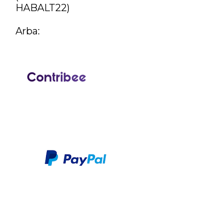
HABALT22)
liepos
1
birželio
7
Arba:
gegužės
16
balandžio
28
kovo
12
vasario
7
sausio
4
2019
77
gruodžio
8
lapkričio
4
spalio
5