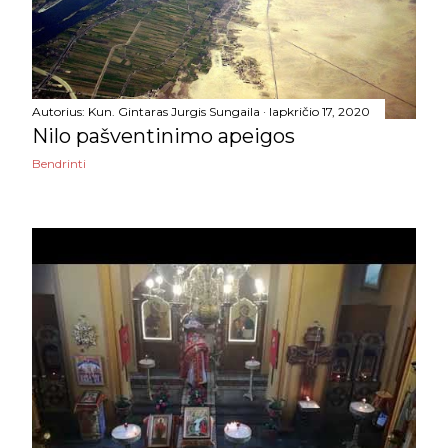
liepos
8
birželio
7
gegužės
5
Autorius:
Kun. Gintaras Jurgis Sungaila
lapkričio 17, 2020
Nilo pašventinimo apeigos
balandžio
7
Bendrinti
kovo
22
vasario
6
sausio
7
2020
114
gruodžio
16
lapkričio
6
Kasdienė duona. 2020 11