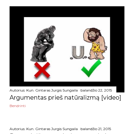
vasario
9
sausio
16
2017
141
gruodžio
5
lapkričio
7
spalio
15
rugsėjo
17
rugpjūčio
16
Autorius:
Kun. Gintaras Jurgis Sungaila
balandžio 22, 2015
liepos
2
Argumentas prieš natūralizmą [video]
Bendrinti
birželio
10
gegužės
11
Autorius:
Kun. Gintaras Jurgis Sungaila
balandžio 21, 2015
balandžio
7