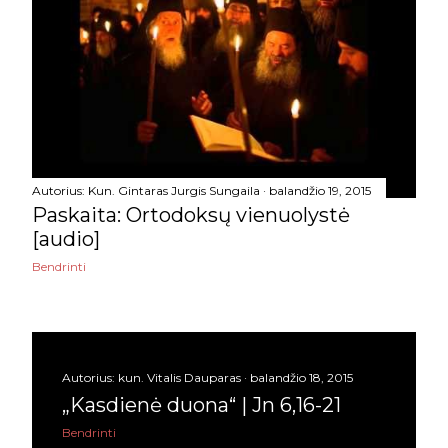
„Kasdienė duona“ | Jn
6,44-51
„Kasdienė duona“ | Jn 6,35-
40
A. Plantingos ontologinis
argumentas
Autorius:
Kun. Gintaras Jurgis Sungaila
balandžio 19, 2015
Argumentas prieš
Paskaita: Ortodoksų vienuolystė
natūralizmą [video]
[audio]
Po popiežiaus pasisakymo
Bendrinti
turkai prabilo apie Hagia...
„Kasdienė duona“ | Jn
6,30-35
Autorius:
kun. Vitalis Dauparas
balandžio 18, 2015
„Kasdienė duona“ | Jn
„Kasdienė duona“ | Jn 6,16-21
6,22-29
Bendrinti