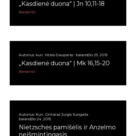
birželio
6
„Kasdienė duona“ | Jn 10,11-18
gegužės
20
Bendrinti
balandžio
7
kovo
8
vasario
6
Autorius:
kun. Vitalis Dauparas
balandžio 25, 2015
sausio
7
„Kasdienė duona“ | Mk 16,15-20
Bendrinti
2021
106
gruodžio
21
lapkričio
7
spalio
6
Autorius:
Kun. Gintaras Jurgis Sungaila
balandžio 24, 2015
rugsėjo
2
Nietzschės pamišėlis ir Anzelmo
rugpjūčio
8
neišmintingasis