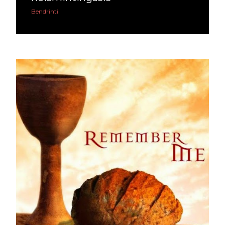
Bendrinti
liepos
8
birželio
7
gegužės
5
balandžio
7
kovo
22
vasario
6
sausio
7
2020
114
gruodžio
16
lapkričio
6
spalio
9