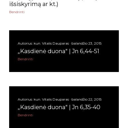
išsiskyrimą ar kt.)
lapkričio
4
Bendrinti
spalio
5
rugsėjo
4
rugpjūčio
6
Autorius:
kun. Vitalis Dauparas
balandžio 23, 2015
liepos
6
„Kasdienė duona“ | Jn 6,44-51
Bendrinti
birželio
6
gegužės
4
balandžio
10
kovo
6
Autorius:
kun. Vitalis Dauparas
balandžio 22, 2015
„Kasdienė duona“ | Jn 6,35-40
vasario
7
Bendrinti
sausio
11