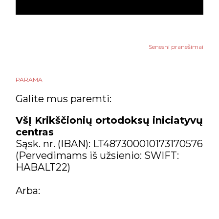
Kaip vadinasi ortodoksų
rožinis?
Gnosticizmas ir
ortodoksija [audio]
Senesni pranešimai
Išpažintis skirtingose
krikščionių konfesijose
PARAMA
[foto]
Galite mus paremti:
Paskaita: Ortodoksų
VšĮ Krikščionių ortodoksų iniciatyvų
vienuolystė [audio]
centras
„Kasdienė duona“ | Jn 6,16-
Sąsk. nr. (IBAN): LT487300010173170576
21
(Pervedimams iš užsienio: SWIFT:
HABALT22)
Paskaita apie ortodoksų
vienuolystę, 04.19, 12:00
Arba:
„Kasdienė duona“ | Jn 3,31-
36