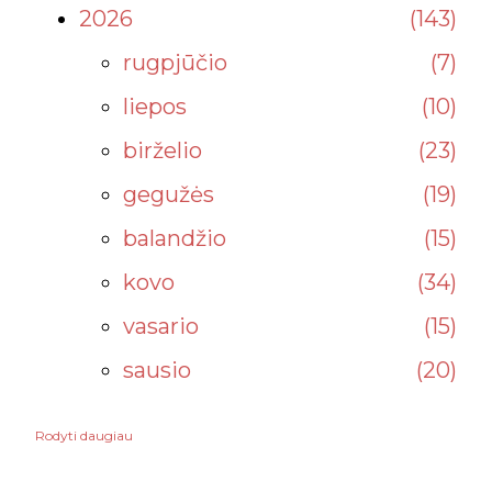
2026
143
rugpjūčio
7
liepos
10
birželio
23
gegužės
19
balandžio
15
kovo
34
vasario
15
sausio
20
Rodyti daugiau
2025
232
gruodžio
34