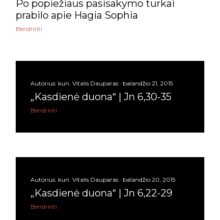
Po popiežiaus pasisakymo turkai
prabilo apie Hagia Sophia
kovo
11
Bendrinti
vasario
27
sausio
13
2016
193
Autorius:
kun. Vitalis Dauparas
balandžio 21, 2015
gruodžio
5
„Kasdienė duona“ | Jn 6,30-35
Bendrinti
lapkričio
10
spalio
3
rugsėjo
9
rugpjūčio
5
Autorius:
kun. Vitalis Dauparas
balandžio 20, 2015
„Kasdienė duona“ | Jn 6,22-29
liepos
17
Bendrinti
birželio
26