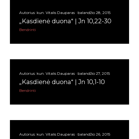
balandžio
13
Autorius:
kun. Vitalis Dauparas
balandžio 28, 2015
kovo
19
„Kasdienė duona“ | Jn 10,22-30
vasario
12
Bendrinti
sausio
10
2022
132
gruodžio
13
Autorius:
kun. Vitalis Dauparas
balandžio 27, 2015
lapkričio
18
„Kasdienė duona“ | Jn 10,1-10
spalio
18
Bendrinti
rugsėjo
13
rugpjūčio
4
liepos
12
Autorius:
kun. Vitalis Dauparas
balandžio 26, 2015