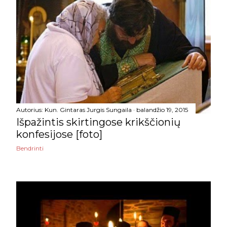
„Kasdienė duona“ | Jn
10,22-30
„Kasdienė duona“ | Jn 10,1-
10
„Kasdienė duona“ | Jn 10,11-
18
„Kasdienė duona“ | Mk
Autorius:
Kun. Gintaras Jurgis Sungaila
balandžio 19, 2015
16,15-20
Išpažintis skirtingose krikščionių
konfesijose [foto]
Nietzschės pamišėlis ir
Anzelmo neišmintingasis
Bendrinti
„Kasdienė duona“ | Jn 6,
52-59
Kaip išgyventi praradimą
(mirtį; išsiskyrimą ar kt.)