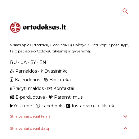
Praleisti ir pereiti prie pagrindinio turinio
Viskas apie Ortodoksų (Stačiatikių) Bažnyčią Lietuvoje ir pasaulyje,
taip pat apie ortodoksų tikėjimą ir gyvenimą.
RU
UA
BY
EN
⛪️ Pamaldos
☦️ Dvasininkai
🗓️ Kalendorius
📚 Biblioteka
🕯️Prašyti maldos
✉️ Kontaktai
🛍️ E-parduotuvė
💝 Paremti mus
▶️YouTube
ⓕ Facebook
🅾 Instagram
‎♪ TikTok
Straipsniai pagal temą
Straipsniai pagal datą