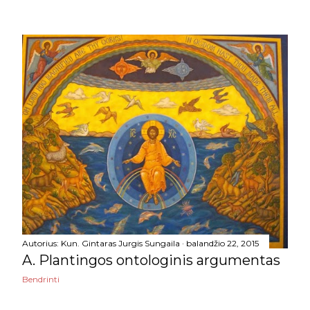
2018
96
gruodžio
6
lapkričio
9
spalio
11
rugsėjo
5
rugpjūčio
2
liepos
8
birželio
5
gegužės
7
Autorius:
Kun. Gintaras Jurgis Sungaila
balandžio 22, 2015
balandžio
11
A. Plantingos ontologinis argumentas
Bendrinti
kovo
7