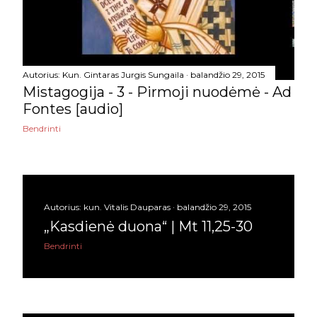
vasario
20
sausio
16
2023
178
Autorius:
Kun. Gintaras Jurgis Sungaila
balandžio 29, 2015
Mistagogija - 3 - Pirmoji nuodėmė - Ad
gruodžio
25
Fontes [audio]
lapkričio
17
Bendrinti
spalio
14
rugsėjo
11
Autorius:
rugpjūčio
kun. Vitalis Dauparas
balandžio 29, 2015
17
„Kasdienė duona“ | Mt 11,25-30
liepos
11
Bendrinti
birželio
18
gegužės
11