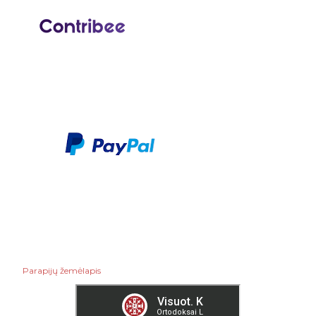
„Kasdienė duona“ | Jn 3,16-
21
„Kasdienė duona“ | Jn 3,7-
15
„Kasdienė duona“ | Jn 3,1-8
Artos
Ukrainietis paprastus
akmenis paverčia
stačiatikių...
Dieviškosios Išminties
(Sofijos) kultas stačiatiky...
Parapijų žemėlapis
Su šv. Velykom!
„Kasdienė duona“ | Jn