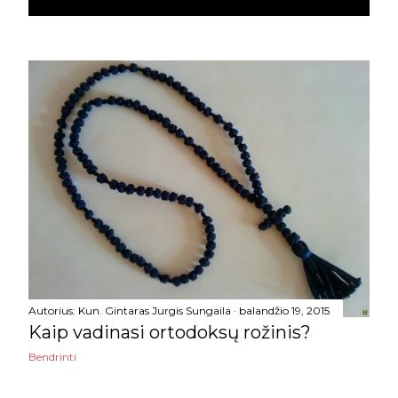
gegužės
23
balandžio
27
kovo
28
vasario
25
sausio
15
2015
354
gruodžio
30
lapkričio
15
spalio
27
Autorius:
Kun. Gintaras Jurgis Sungaila
balandžio 19, 2015
Kaip vadinasi ortodoksų rožinis?
rugsėjo
24
Bendrinti
rugpjūčio
18