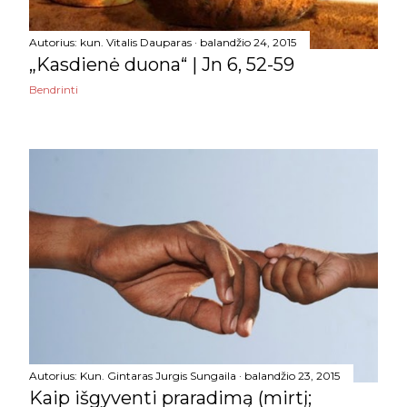
rugsėjo
7
Autorius:
kun. Vitalis Dauparas
balandžio 24, 2015
rugpjūčio
1
„Kasdienė duona“ | Jn 6, 52-59
Bendrinti
liepos
1
birželio
7
gegužės
16
balandžio
28
kovo
12
vasario
7
sausio
4
2019
77
Autorius:
Kun. Gintaras Jurgis Sungaila
balandžio 23, 2015
gruodžio
8
Kaip išgyventi praradimą (mirtį;