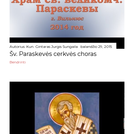
2024
275
gruodžio
36
lapkričio
34
spalio
29
Autorius:
Kun. Gintaras Jurgis Sungaila
balandžio 29, 2015
Šv. Paraskevės cerkvės choras
rugsėjo
17
Bendrinti
rugpjūčio
19
liepos
14
birželio
12
gegužės
31
balandžio
22
kovo
25