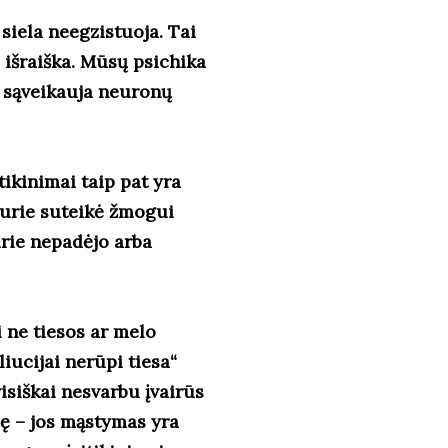
siela neegzistuoja. Tai
 išraiška. Mūsų psichika
 sąveikauja neuronų
tikinimai taip pat yra
 kurie suteikė žmogui
urie nepadėjo arba
i ne tiesos ar melo
iucijai nerūpi tiesa“
 visiškai nesvarbu įvairūs
ę – jos mąstymas yra