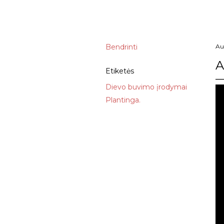
Bendrinti
Au
A
Etiketės
Dievo buvimo įrodymai
Plantinga.