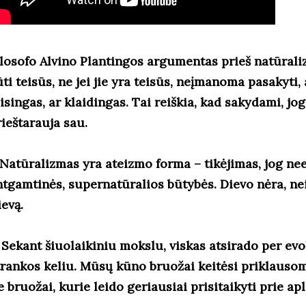
ilosofo Alvino Plantingos argumentas prieš natūraliz
ti teisūs, ne jei jie yra teisūs, neįmanoma pasakyti,
isingas, ar klaidingas. Tai reiškia, kad sakydami, jog 
rieštarauja sau.
. Natūralizmas yra ateizmo forma – tikėjimas, jog ne
ntgamtinės, supernatūralios būtybės. Dievo nėra, ne
ievą.
 Sekant šiuolaikiniu mokslu, viskas atsirado per evol
trankos keliu. Mūsų kūno bruožai keitėsi priklausom
e bruožai, kurie leido geriausiai prisitaikyti prie ap