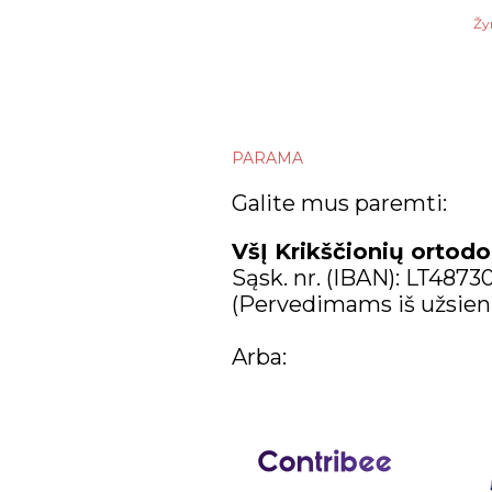
Žy
PARAMA
Galite mus paremti:
VšĮ Krikščionių ortodo
Sąsk. nr. (IBAN): LT487
(Pervedimams iš užsien
Arba: