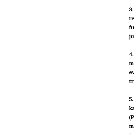
3
r
f
j
4.
m
ev
t
5.
k
(P
m