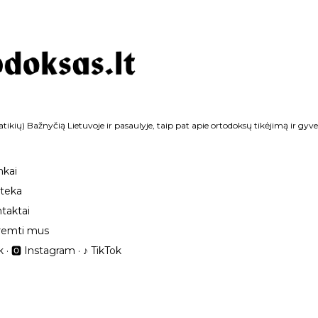
Praleisti ir pereiti prie pagrindinio turinio
tikių) Bažnyčią Lietuvoje ir pasaulyje, taip pat apie ortodoksų tikėjimą ir gyv
nkai
oteka
taktai
remti mus
k
🅾 Instagram
‎♪ TikTok