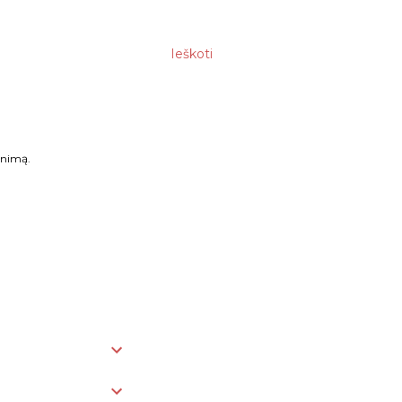
Ieškoti
enimą.