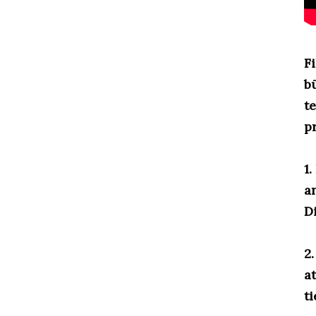
F
bū
te
p
1
a
D
2.
a
ti