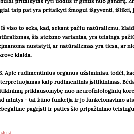
obulai pritaikytas ryti uodus ir gintis nuo gandrų. 
giai taip pat yra pritaikyti žmogui išgyventi, išlikti,
 Iš viso to seka, kad, sekant pačiu natūralizmu, klaid
atūralizmas, šis ateizmo variantas, yra teisinga paž
eįmanoma nustatyti, ar natūralizmas yra tiesa, ar ni
krove klaida.
.S. Apie rudimentinius organus užsiminiau todėl, kad
nterpretuojamas kaip rudimentinis įsitikinimas. Bėda
sitikinimų priklausomybę nuo neurofiziologinių korel
d mintys - tai kūno funkcija ir jo funkcionavimo ats
ebegalime pagrįsti ir paties šio pripažinimo teisin
ndrinti