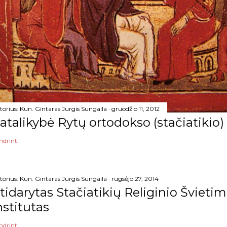
torius:
Kun. Gintaras Jurgis Sungaila
gruodžio 11, 2012
atalikybė Rytų ortodokso (stačiatikio)
ndrinti
torius:
Kun. Gintaras Jurgis Sungaila
rugsėjo 27, 2014
tidarytas Stačiatikių Religinio Šviet
nstitutas
ndrinti