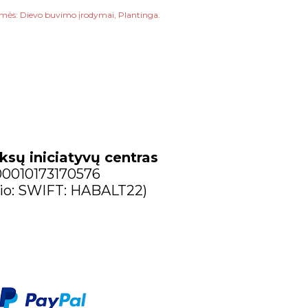
mės:
Dievo buvimo įrodymai
Plantinga.
ksų iniciatyvų centras
300010173170576
io: SWIFT: HABALT22)