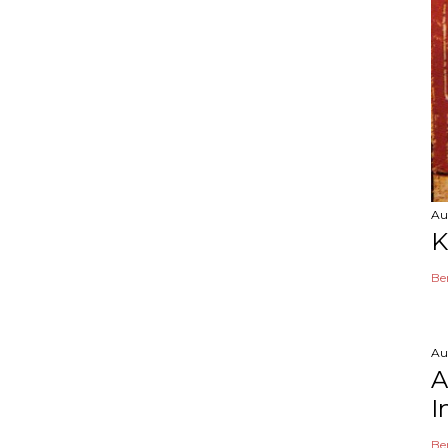
Au
K
Be
Au
A
I
Be