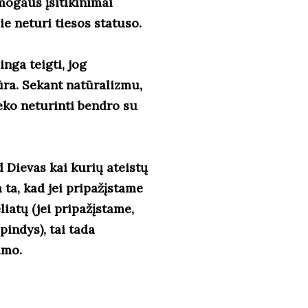
Žmogaus įsitikinimai
 jie neturi tiesos statuso.
inga teigti, jog
iūra. Sekant natūralizmu,
eko neturinti bendro su
 Dievas kai kurių ateistų
 ta, kad jei pripažįstame
iatų (jei pripažįstame,
pindys), tai tada
gumo.