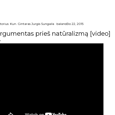
torius:
Kun. Gintaras Jurgis Sungaila
balandžio 22, 2015
rgumentas prieš natūralizmą [video]