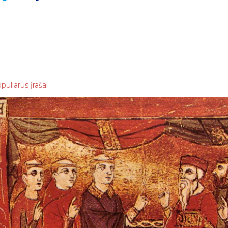
puliarūs įrašai