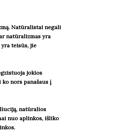
mą. Natūralistai negali
 ar natūralizmas yra
yra teisūs, jie
egzistuoja jokios
i ko nors panašaus į
iuciją, natūralios
ai nuo aplinkos, išliko
linkos.