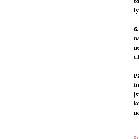
t
ly
6.
n
n
ti
P
i
į
ka
n
Be