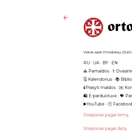
Viskas apie Ortodoksų (Stačia
RU
UA
BY
EN
⛪️ Pamaldos
☦️ Dvasini
🗓️ Kalendorius
📚 Bibli
🕯️Prašyti maldos
✉️ Kon
🛍️ E-parduotuvė
💝 Pa
▶️YouTube
ⓕ Faceboo
Straipsniai pagal temą
Straipsniai pagal datą