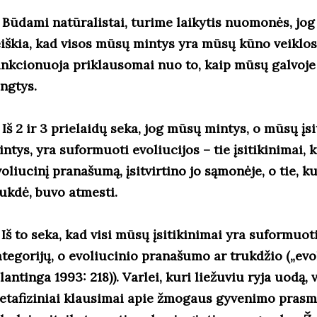
. Būdami natūralistai, turime laikytis nuomonės, jog 
eiškia, kad visos mūsų mintys yra mūsų kūno veiklos
unkcionuoja priklausomai nuo to, kaip mūsų galvoje
ungtys.
 Iš 2 ir 3 prielaidų seka, jog mūsų mintys, o mūsų įsi
intys, yra suformuoti evoliucijos – tie įsitikinimai,
oliucinį pranašumą, įsitvirtino jo sąmonėje, o tie, k
rukdė, buvo atmesti.
 Iš to seka, kad visi mūsų įsitikinimai yra suformuot
ategorijų, o evoliucinio pranašumo ar trukdžio („evol
lantinga 1993: 218)). Varlei, kuri liežuviu ryja uodą,
etafiziniai klausimai apie žmogaus gyvenimo prasm