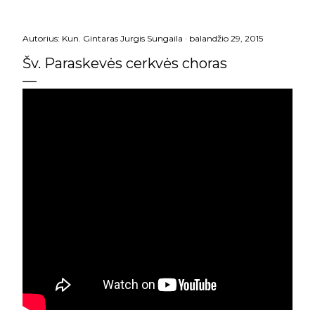
Autorius:
Kun. Gintaras Jurgis Sungaila
balandžio 29, 2015
Šv. Paraskevės cerkvės choras