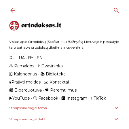
Praleisti ir pereiti prie pagrindinio turinio
Viskas apie Ortodoksų (Stačiatikių) Bažnyčią Lietuvoje ir pasaulyje,
taip pat apie ortodoksų tikėjimą ir gyvenimą.
RU
UA
BY
EN
⛪️ Pamaldos
☦️ Dvasininkai
🗓️ Kalendorius
📚 Biblioteka
🕯️Prašyti maldos
✉️ Kontaktai
🛍️ E-parduotuvė
💝 Paremti mus
▶️YouTube
ⓕ Facebook
🅾 Instagram
‎♪ TikTok
Straipsniai pagal temą
Straipsniai pagal datą