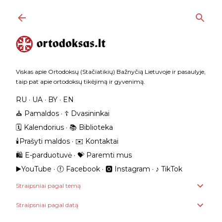
Praleisti ir pereiti prie pagrindinio turinio
Viskas apie Ortodoksų (Stačiatikių) Bažnyčią Lietuvoje ir pasaulyje,
taip pat apie ortodoksų tikėjimą ir gyvenimą.
RU
UA
BY
EN
⛪️ Pamaldos
☦️ Dvasininkai
🗓️ Kalendorius
📚 Biblioteka
🕯️Prašyti maldos
✉️ Kontaktai
🛍️ E-parduotuvė
💝 Paremti mus
▶️YouTube
ⓕ Facebook
🅾 Instagram
‎♪ TikTok
Straipsniai pagal temą
Straipsniai pagal datą