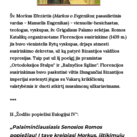
Šv. Morkus Efezietis (
Markos o Evgenikos
; pasaulietinis
vardas - Manuelis Eugenikas) - vienuolis-hesichastas,
teologas, vyskupas, šv. Grigaliaus Palamo sekėjas. Romos
Katalikų organizuotame Florencijos susirinkime (1439 m.)
jis buvo vienintelis Rytų vyskupas, drįsęs atmesti
susirinkimo dekretus, už ką patyrė Bizantijos valdžios
represijas. Taip pat už šį poelgį jis pramintas
„Ortodoksijos Stulpu“ ir „Bažnyčios Sąžine“. Florencijos
susirinkimas buvo paskutinė viltis žlungančiai Bizantijos
imperijai suvienyti jėgas su Vakarų krikščionių
valstybėmis ir duoti atkirtį musulmonų užkariavimams.
***
Iš „Žodžio popiežiui Eulogijui IV“:
„Palaiminčiausiasis Senosios Romos
popiežiau! Į tave kreipiasi Morkus, ištikimųjų