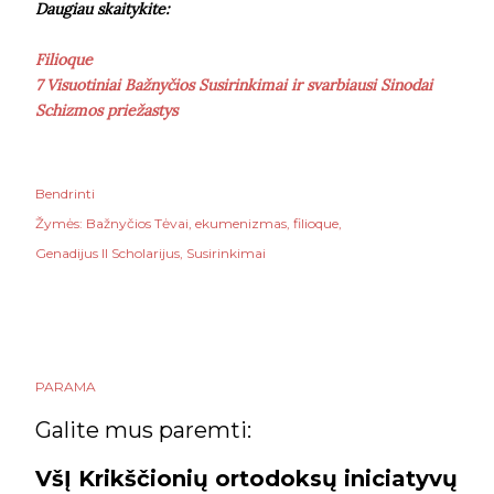
Daugiau skaitykite:
Filioque
7 Visuotiniai Bažnyčios Susirinkimai ir svarbiausi Sinodai
Schizmos priežastys
Bendrinti
Žymės:
Bažnyčios Tėvai
ekumenizmas
filioque
Genadijus II Scholarijus
Susirinkimai
PARAMA
Galite mus paremti:
VšĮ Krikščionių ortodoksų iniciatyvų