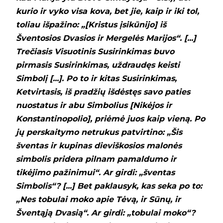
kurio ir vyko visa kova, bet jie, kaip ir iki tol,
toliau išpažino: „[Kristus įsikūnijo] iš
Šventosios Dvasios ir Mergelės Marijos“. [...]
Trečiasis Visuotinis Susirinkimas buvo
pirmasis Susirinkimas, uždraudęs keisti
Simbolį [...]. Po to ir kitas Susirinkimas,
Ketvirtasis, iš pradžių išdėstęs savo paties
nuostatus ir abu Simbolius [Nikėjos ir
Konstantinopolio], priėmė juos kaip vieną. Po
jų perskaitymo netrukus patvirtino: „Šis
šventas ir kupinas dieviškosios malonės
simbolis pridera pilnam pamaldumo ir
tikėjimo pažinimui“. Ar girdi: „šventas
Simbolis“? [...] Bet paklausyk, kas seka po to:
„Nes tobulai moko apie Tėvą, ir Sūnų, ir
Šventąją Dvasią“. Ar girdi: „tobulai moko“?