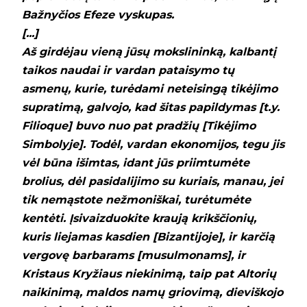
Bažnyčios Efeze vyskupas.
[...]
Aš girdėjau vieną jūsų mokslininką, kalbantį
taikos naudai ir vardan pataisymo tų
asmenų, kurie, turėdami neteisingą tikėjimo
supratimą, galvojo, kad šitas papildymas [t.y.
Filioque] buvo nuo pat pradžių [Tikėjimo
Simbolyje]. Todėl, vardan ekonomijos, tegu jis
vėl būna išimtas, idant jūs priimtumėte
brolius, dėl pasidalijimo su kuriais, manau, jei
tik nemąstote nežmoniškai, turėtumėte
kentėti. Įsivaizduokite kraują krikščionių,
kuris liejamas kasdien [Bizantijoje], ir karčią
vergovę barbarams [musulmonams], ir
Kristaus Kryžiaus niekinimą, taip pat Altorių
naikinimą, maldos namų griovimą, dieviškojo