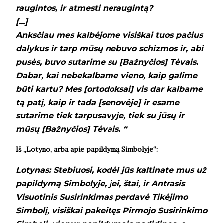
raugintos, ir atmesti neraugintą?
[...]
Anksčiau mes kalbėjome visiškai tuos pačius
dalykus ir tarp mūsų nebuvo schizmos ir, abi
pusės, buvo sutarime su [Bažnyčios] Tėvais.
Dabar, kai nebekalbame vieno, kaip galime
būti kartu? Mes [ortodoksai] vis dar kalbame
tą patį, kaip ir tada [senovėje] ir esame
sutarime tiek tarpusavyje, tiek su jūsų ir
mūsų [Bažnyčios] Tėvais. “
Iš „Lotyno, arba apie papildymą Simbolyje“:
Lotynas: Stebiuosi, kodėl jūs kaltinate mus už
papildymą Simbolyje, jei, štai, ir Antrasis
Visuotinis Susirinkimas perdavė Tikėjimo
Simbolį, visiškai pakeitęs Pirmojo Susirinkimo