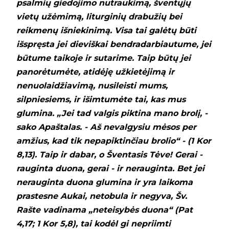
psalmių giedojimo nutraukimą, šventųjų
vietų užėmimą, liturginių drabužių bei
reikmenų išniekinimą. Visa tai galėtų būti
išspręsta jei dieviškai bendradarbiautume, jei
būtume taikoje ir sutarime. Taip būtų jei
panorėtumėte, atidėję užkietėjimą ir
nenuolaidžiavimą, nusileisti mums,
silpniesiems, ir išimtumėte tai, kas mus
glumina. „Jei tad valgis piktina mano brolį, -
sako Apaštalas. - Аš nevalgysiu mėsos per
amžius, kad tik nepapiktinčiau brolio“ - (1 Kor
8,13). Taip ir dabar, o Šventasis Tėve! Gerai -
rauginta duona, gerai - ir nerauginta. Bet jei
nerauginta duona glumina ir yra laikoma
prastesne Aukai, netobula ir negyva, Šv.
Rašte vadinama „neteisybės duona“ (Pat
4,17; 1 Kor 5,8), tai kodėl gi nepriimti