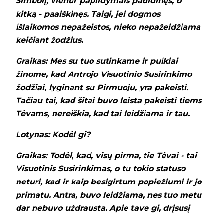
Simbolį, vienur papildymais padidinęs, o
kitką - paaiškinęs. Taigi, jei dogmos
išlaikomos nepažeistos, nieko nepažeidžiama
keičiant žodžius.
Graikas: Mes su tuo sutinkame ir puikiai
žinome, kad Antrojo Visuotinio Susirinkimo
žodžiai, lyginant su Pirmuoju, yra pakeisti.
Tačiau tai, kad šitai buvo leista pakeisti tiems
Tėvams, nereiškia, kad tai leidžiama ir tau.
Lotynas: Kodėl gi?
Graikas: Todėl, kad, visų pirma, tie Tėvai - tai
Visuotinis Susirinkimas, o tu tokio statuso
neturi, kad ir kaip besigirtum popiežiumi ir jo
primatu. Antra, buvo leidžiama, nes tuo metu
dar nebuvo uždrausta. Apie tave gi, drįsusį