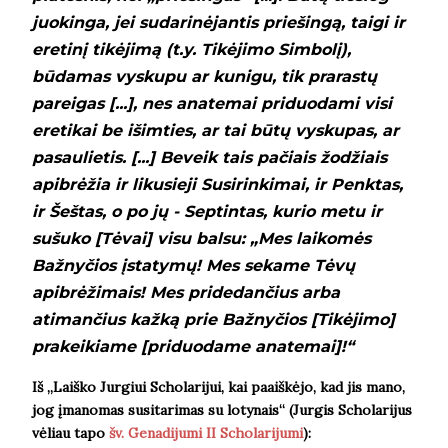
juokinga, jei sudarinėjantis priešingą, taigi ir
eretinį tikėjimą (t.y. Tikėjimo Simbolį),
būdamas vyskupu ar kunigu, tik prarastų
pareigas [...], nes anatemai priduodami visi
eretikai be išimties, ar tai būtų vyskupas, ar
pasaulietis. [...] Beveik tais pačiais žodžiais
apibrėžia ir likusieji Susirinkimai, ir Penktas,
ir Šeštas, o po jų - Septintas, kurio metu ir
sušuko [Tėvai] visu balsu: „Mes laikomės
Bažnyčios įstatymų! Mes sekame Tėvų
apibrėžimais! Mes pridedančius arba
atimančius kažką prie Bažnyčios [Tikėjimo]
prakeikiame [priduodame anatemai]!“
Iš „Laiško Jurgiui Scholarijui, kai paaiškėjo, kad jis mano,
jog įmanomas susitarimas su lotynais“ (Jurgis Scholarijus
vėliau tapo
šv. Genadijumi II Scholarijumi
):