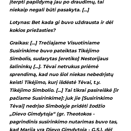
įterpti papildymą jau po draudimų, tai
niekaip negali būti pasakyta. [...]
Lotynas: Bet kada gi buvo uždrausta ir dėl
kokios priežasties?
Graikas: [...] Trečiajame Visuotiniame
Susirinkime buvo pateiktas Tikėjimo
Simbolis, sudarytas [eretiko] Nestorijaus
šalininkų [...]. Tėvai netrukus priėmė
sprendimą, kad nuo šiol niekas nebedrįstų
keisti Tikėjimo, kurį išdėstė Tėvai, t.y.
Tikėjimo Simbolio. [...] Tai tikrai pasireiškė [ir
pačiame Susirinkime]: juk jie [Susirinkimo
Tėvai] nedrįso Simbolyje pridėti žodžio
„Dievo Gimdytoja“ (gr. Theotokos -
pagrindinis susirinkimo nutarimas buvo tas,
kad Marija yra Dievo Gimdytoja - G.S.), dėl