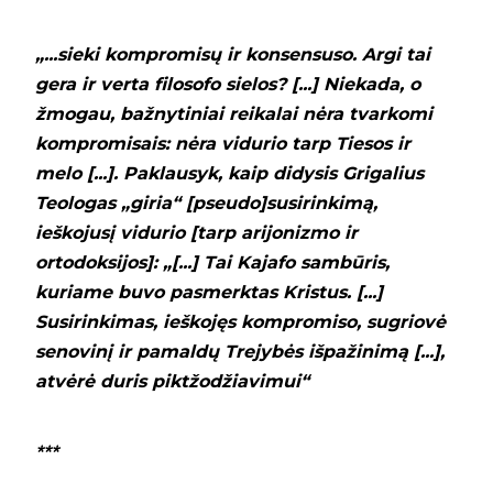
„...sieki kompromisų ir konsensuso. Argi tai
gera ir verta filosofo sielos? [...] Niekada, o
žmogau, bažnytiniai reikalai nėra tvarkomi
kompromisais: nėra vidurio tarp Tiesos ir
melo [...]. Paklausyk, kaip didysis Grigalius
Teologas „giria“ [pseudo]susirinkimą,
ieškojusį vidurio [tarp arijonizmo ir
ortodoksijos]: „[...] Tai Kajafo sambūris,
kuriame buvo pasmerktas Kristus. [...]
Susirinkimas, ieškojęs kompromiso, sugriovė
senovinį ir pamaldų Trejybės išpažinimą [...],
atvėrė duris piktžodžiavimui“
***