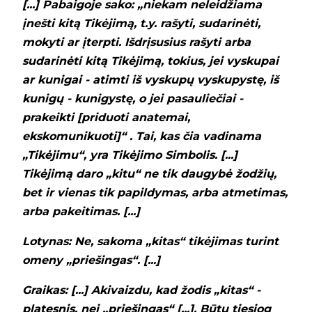
[...] Pabaigoje sako: „niekam neleidžiama
įnešti kitą Tikėjimą, t.y. rašyti, sudarinėti,
mokyti ar įterpti. Išdrįsusius rašyti arba
sudarinėti kitą Tikėjimą, tokius, jei vyskupai
ar kunigai - atimti iš vyskupų vyskupystę, iš
kunigų - kunigystę, o jei pasauliečiai -
prakeikti [priduoti anatemai,
ekskomunikuoti]“ . Tai, kas čia vadinama
„Tikėjimu“, yra Tikėjimo Simbolis. [...]
Tikėjimą daro „kitu“ ne tik daugybė žodžių,
bet ir vienas tik papildymas, arba atmetimas,
arba pakeitimas. [...]
Lotynas: Ne, sakoma „kitas“ tikėjimas turint
omeny „priešingas“. [...]
Graikas: [...] Akivaizdu, kad žodis „kitas“ -
platesnis, nei „priešingas“ [...]. Būtų tiesiog