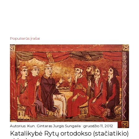
Populiarūs įrašai
Autorius:
Kun. Gintaras Jurgis Sungaila
gruodžio 11, 2012
Katalikybė Rytų ortodokso (stačiatikio)