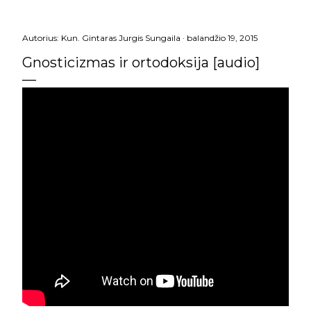
Autorius:
Kun. Gintaras Jurgis Sungaila
balandžio 19, 2015
Gnosticizmas ir ortodoksija [audio]