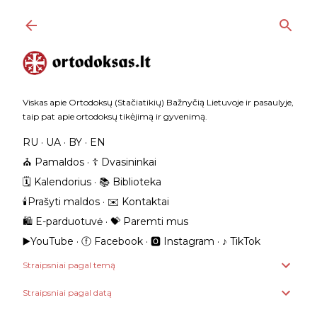
Praleisti ir pereiti prie pagrindinio turinio
Viskas apie Ortodoksų (Stačiatikių) Bažnyčią Lietuvoje ir pasaulyje,
taip pat apie ortodoksų tikėjimą ir gyvenimą.
RU
UA
BY
EN
⛪️ Pamaldos
☦️ Dvasininkai
🗓️ Kalendorius
📚 Biblioteka
🕯️Prašyti maldos
✉️ Kontaktai
🛍️ E-parduotuvė
💝 Paremti mus
▶️YouTube
ⓕ Facebook
🅾 Instagram
‎♪ TikTok
Straipsniai pagal temą
Straipsniai pagal datą