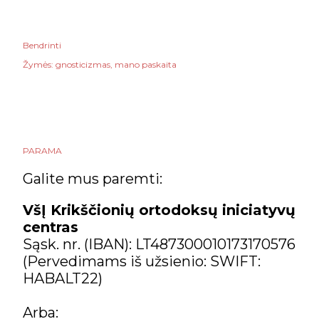
Bendrinti
Žymės:
gnosticizmas
mano paskaita
PARAMA
Galite mus paremti:
VšĮ Krikščionių ortodoksų iniciatyvų
centras
Sąsk. nr. (IBAN): LT487300010173170576
(Pervedimams iš užsienio: SWIFT:
HABALT22)
Arba: