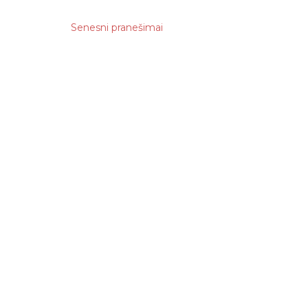
8
Senesni pranešimai
8
7
5
7
22
6
7
114
16
6