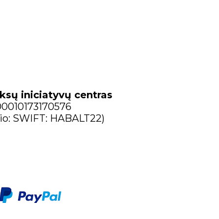
ksų iniciatyvų centras
300010173170576
io: SWIFT: HABALT22)