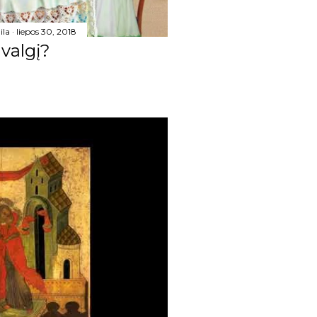
25
20
ila
liepos 30, 2018
 valgį?
16
178
25
17
14
11
17
11
18
11