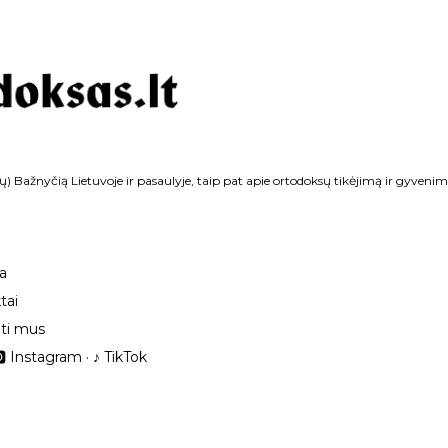
Praleisti ir pereiti prie pagrindinio turinio
ų) Bažnyčią Lietuvoje ir pasaulyje, taip pat apie ortodoksų tikėjimą ir gyvenim
ka
tai
ti mus
 Instagram
‎♪ TikTok