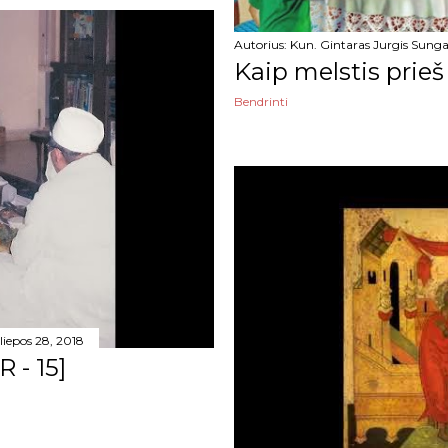
Autorius:
Kun. Gintaras Jurgis Sunga
Kaip melstis prieš
Bendrinti
liepos 28, 2018
 - 15]