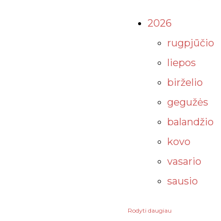
2026
rugpjūčio
liepos
birželio
gegužės
balandžio
kovo
vasario
sausio
Rodyti daugiau
2025