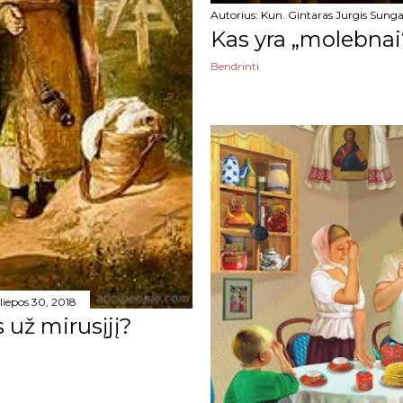
Autorius:
Kun. Gintaras Jurgis Sunga
Kas yra „molebnai
Bendrinti
liepos 30, 2018
 už mirusįjį?