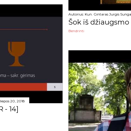
Autorius:
Kun. Gintaras Jurgis Sunga
Šok iš džiaugsmo 
Bendrinti
liepos 20, 2018
 - 14]