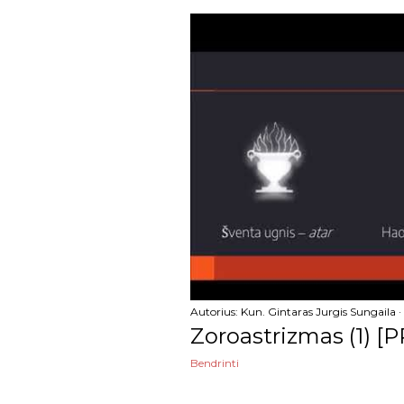
balandžio
kovo
vasario
sausio
2022
gruodžio
lapkričio
spalio
Autorius:
Kun. Gintaras Jurgis Sungaila
rugsėjo
Zoroastrizmas (1) [PR
rugpjūčio
Bendrinti
liepos