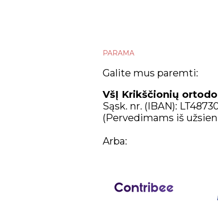
rugpjūčio
liepos
birželio
PARAMA
gegužės
Galite mus paremti:
balandžio
VšĮ Krikščionių ortodo
Sąsk. nr. (IBAN): LT487
kovo
(Pervedimams iš užsien
vasario
Arba:
sausio
2020
gruodžio
lapkričio