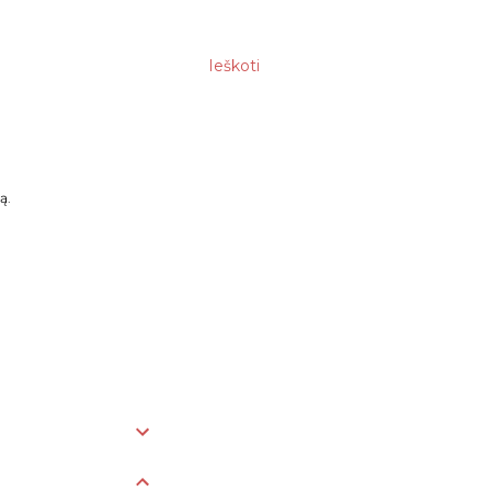
Ieškoti
ą.