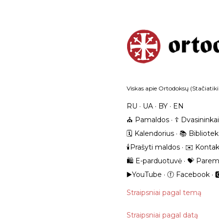
Viskas apie Ortodoksų (Stačiatiki
RU
UA
BY
EN
⛪️ Pamaldos
☦️ Dvasininkai
🗓️ Kalendorius
📚 Bibliote
🕯️Prašyti maldos
✉️ Kontak
🛍️ E-parduotuvė
💝 Parem
▶️YouTube
ⓕ Facebook

Straipsniai pagal temą
Straipsniai pagal datą