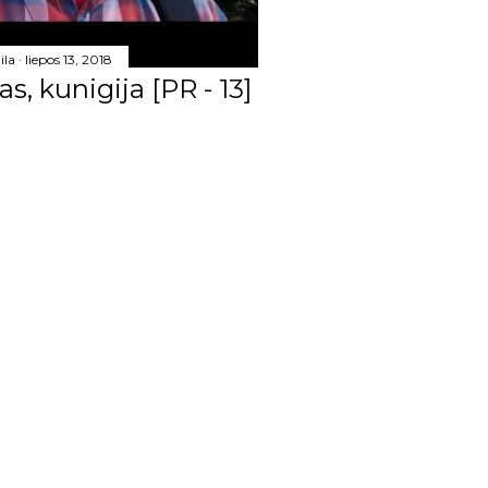
6
ila
liepos 13, 2018
20
as, kunigija [PR - 13]
7
8
6
7
106
21
7
6
2