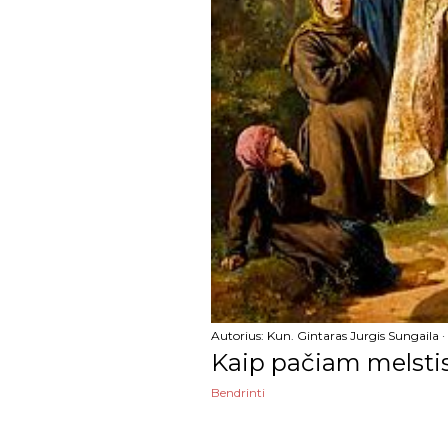
sausio
2024
gruodžio
lapkričio
spalio
rugsėjo
rugpjūčio
liepos
birželio
Autorius:
Kun. Gintaras Jurgis Sungaila
Kaip pačiam melstis
gegužės
Bendrinti
balandžio