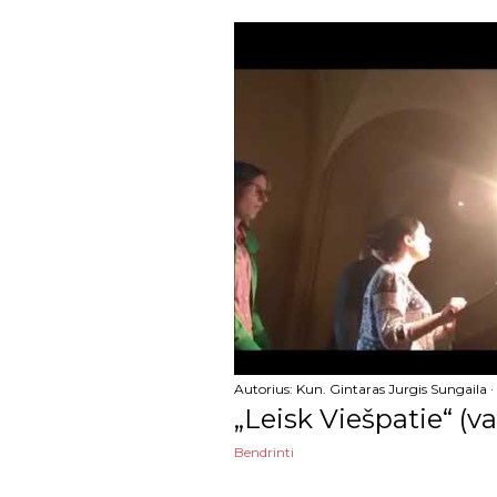
birželio
gegužės
balandžio
kovo
vasario
sausio
2021
gruodžio
lapkričio
Autorius:
Kun. Gintaras Jurgis Sungaila
„Leisk Viešpatie“ (
spalio
Bendrinti
rugsėjo