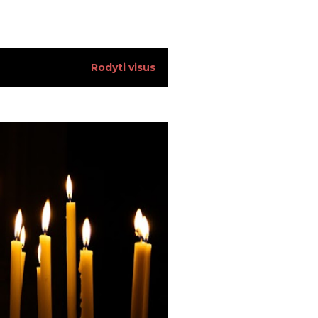
34
13
Rodyti visus
13
17
18
12
17
14
15
23
28