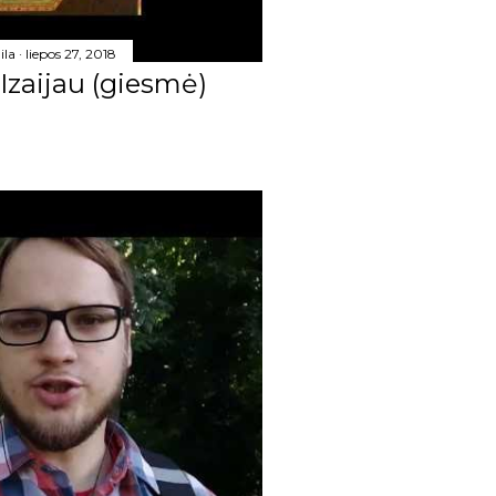
13
ila
liepos 27, 2018
Izaijau (giesmė)
19
12
10
132
13
18
18
13
4
12