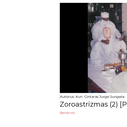
kovo
vasario
sausio
2023
gruodžio
lapkričio
spalio
rugsėjo
rugpjūčio
Autorius:
Kun. Gintaras Jurgis Sungaila
Zoroastrizmas (2) [PR
liepos
Bendrinti
birželio
gegužės