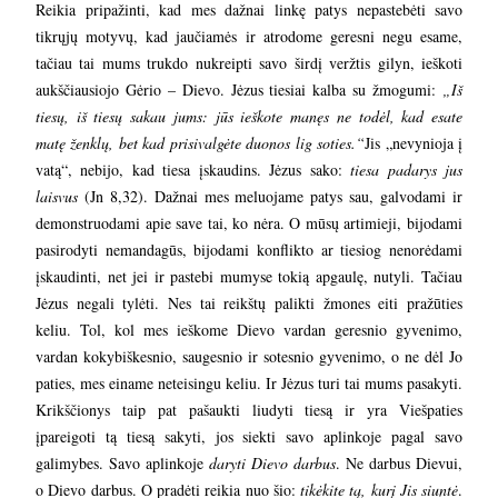
Reikia pripažinti, kad mes dažnai linkę patys nepastebėti savo
tikrųjų motyvų, kad jaučiamės ir atrodome geresni negu esame,
tačiau tai mums trukdo nukreipti savo širdį veržtis gilyn, ieškoti
aukščiausiojo Gėrio – Dievo. Jėzus tiesiai kalba su žmogumi:
„Iš
tiesų, iš tiesų sakau jums: jūs ieškote manęs ne todėl, kad esate
matę ženklų, bet kad prisivalgėte duonos lig soties.“
Jis „nevynioja į
vatą“, nebijo, kad tiesa įskaudins. Jėzus sako:
tiesa padarys jus
laisvus
(Jn 8,32). Dažnai mes meluojame patys sau, galvodami ir
demonstruodami apie save tai, ko nėra. O mūsų artimieji, bijodami
pasirodyti nemandagūs, bijodami konflikto ar tiesiog nenorėdami
įskaudinti, net jei ir pastebi mumyse tokią apgaulę, nutyli. Tačiau
Jėzus negali tylėti. Nes tai reikštų palikti žmones eiti pražūties
keliu. Tol, kol mes ieškome Dievo vardan geresnio gyvenimo,
vardan kokybiškesnio, saugesnio ir sotesnio gyvenimo, o ne dėl Jo
paties, mes einame neteisingu keliu. Ir Jėzus turi tai mums pasakyti.
Krikščionys taip pat pašaukti liudyti tiesą ir yra Viešpaties
įpareigoti tą tiesą sakyti, jos siekti savo aplinkoje pagal savo
galimybes. Savo aplinkoje
daryti Dievo darbus
. Ne darbus Dievui,
o Dievo darbus. O pradėti reikia nuo šio:
tikėkite tą, kurį Jis siuntė
.