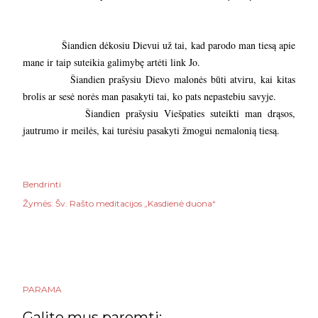
Šiandien dėkosiu Dievui už tai, kad parodo man tiesą apie
mane ir taip suteikia galimybę artėti link Jo.
Šiandien prašysiu Dievo malonės būti atviru, kai kitas
brolis ar sesė norės man pasakyti tai, ko pats nepastebiu savyje.
Šiandien prašysiu Viešpaties suteikti man drąsos,
jautrumo ir meilės, kai turėsiu pasakyti žmogui nemalonią tiesą.
Bendrinti
Žymės:
Šv. Rašto meditacijos „Kasdienė duona“
PARAMA
Galite mus paremti: