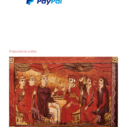
Populiarūs įrašai