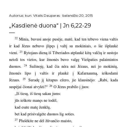
Autorius:
kun. Vitalis Dauparas
balandžio 20, 2015
„Kasdienė duona“ | Jn 6,22-29
22
Minia, buvusi anoje pusėje, matė, kad ten tebuvo viena valtis
ir kad Jėzus nebuvo įlipęs į valtį su mokiniais, o šie išplaukė
23
vieni.
Rytojaus dieną iš Tiberiados atplaukė kitų valčių ir sustojo
netoli tos vietos, kur žmonės buvo valgę Viešpaties palaimintos
24
duonos.
Sužinoję, kad čia nėra nei Jėzaus, nei jo mokinių,
žmonės lipo į valtis ir plaukė į Kafarnaumą, ieškodami
25
Jėzaus.
Suradę jį kitapus ežero, jie klausinėjo: „Rabi, kada
26
suspėjai čionai atvykti?“
O Jėzus prabilo į juos:
„Iš tiesų, iš tiesų sakau jums:
jūs ieškote manęs ne todėl,
kad esate matę ženklų,
bet kad prisivalgėte duonos lig soties.
27
Plušėkite ne dėl žūvančio maisto,