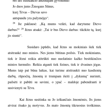
bet dėl išliekančio amžinajam gyvenimui!
Jo duos jums Žmogaus Sūnus,
kurį Tėvas – Dievas savo
antspaudu yra pažymėjęs“.
28
Jie paklausė: „Ką mums veikti, kad darytume Dievo
29
darbus?“
Jėzus atsakė: „Tai ir bus Dievo darbas: tikėkite tą, kurį
jis siuntė“.
Susidaro įspūdis, kad Jėzus su mokiniais šiek tiek
atsitraukė nuo minios. Nes jiems būtinas poilsis. Tiek mokiniams,
tiek ir Jėzui reikia atitrūkti nuo nuolatinio kažko besitikinčios
minios šurmulio. Reikia atgauti tiek fizines, tiek ir dvasines jėgas.
Mums taip pat būna laikas, kai turime atsitraukti nuo kasdienių
darbų, rūpesčių, žmonių ir trumpam išeiti į „dykumą“ nurimti,
pailsėti ir pabūti su savimi, o ypač – maldoje pabendrauti ir
susivienyti su Tėvu.
Kai Jėzus susitinka su Jo ieškančiais žmonėmis, Jis jiems
atvirai išsako jų motyvus. Jis mato žmonių tikruosius troškimus.