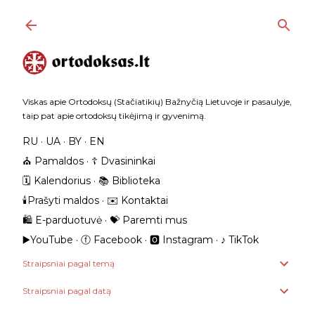
Praleisti ir pereiti prie pagrindinio turinio
Viskas apie Ortodoksų (Stačiatikių) Bažnyčią Lietuvoje ir pasaulyje,
taip pat apie ortodoksų tikėjimą ir gyvenimą.
RU
UA
BY
EN
⛪️ Pamaldos
☦️ Dvasininkai
🗓️ Kalendorius
📚 Biblioteka
🕯️Prašyti maldos
✉️ Kontaktai
🛍️ E-parduotuvė
💝 Paremti mus
▶️YouTube
ⓕ Facebook
🅾 Instagram
‎♪ TikTok
Straipsniai pagal temą
Straipsniai pagal datą