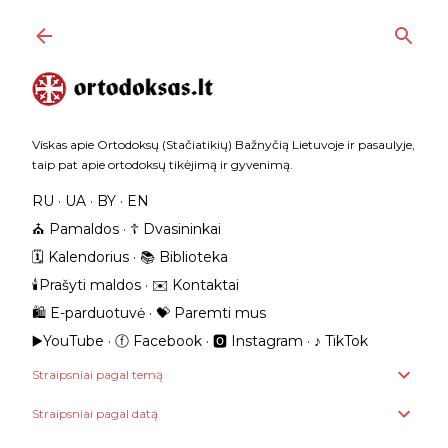
Praleisti ir pereiti prie pagrindinio turinio
Viskas apie Ortodoksų (Stačiatikių) Bažnyčią Lietuvoje ir pasaulyje,
taip pat apie ortodoksų tikėjimą ir gyvenimą.
RU
UA
BY
EN
⛪️ Pamaldos
☦️ Dvasininkai
🗓️ Kalendorius
📚 Biblioteka
🕯️Prašyti maldos
✉️ Kontaktai
🛍️ E-parduotuvė
💝 Paremti mus
▶️YouTube
ⓕ Facebook
🅾 Instagram
‎♪ TikTok
Straipsniai pagal temą
Straipsniai pagal datą