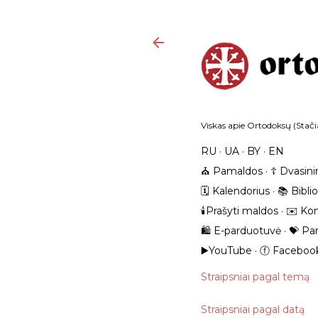
Viskas apie Ortodoksų (Stačia
RU
UA
BY
EN
⛪️ Pamaldos
☦️ Dvasini
🗓️ Kalendorius
📚 Bibli
🕯️Prašyti maldos
✉️ Kon
🛍️ E-parduotuvė
💝 Pa
▶️YouTube
ⓕ Faceboo
Straipsniai pagal temą
Straipsniai pagal datą