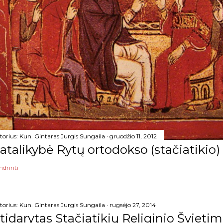
torius:
Kun. Gintaras Jurgis Sungaila
gruodžio 11, 2012
atalikybė Rytų ortodokso (stačiatikio)
ndrinti
torius:
Kun. Gintaras Jurgis Sungaila
rugsėjo 27, 2014
tidarytas Stačiatikių Religinio Šviet