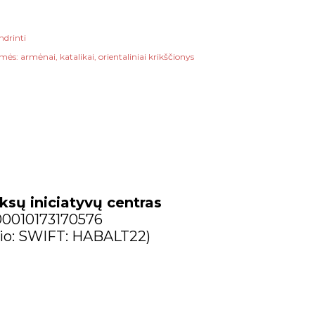
ndrinti
mės:
armėnai
katalikai
orientaliniai krikščionys
ksų iniciatyvų centras
300010173170576
io: SWIFT: HABALT22)