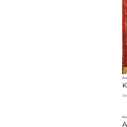
Au
K
Be
Au
A