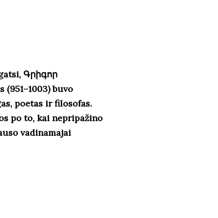
egatsi, Գրիգոր
s (951–1003) buvo
s, poetas ir filosofas.
s po to, kai nepripažino
lauso vadinamajai