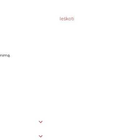
Ieškoti
enimą.