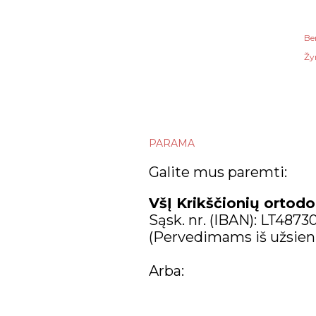
Be
Žy
PARAMA
Galite mus paremti:
VšĮ Krikščionių ortodo
Sąsk. nr. (IBAN): LT487
(Pervedimams iš užsien
Arba: