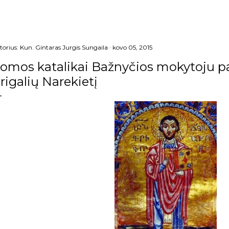
torius:
Kun. Gintaras Jurgis Sungaila
kovo 05, 2015
omos katalikai Bažnyčios mokytoju pa
rigalių Narekietį