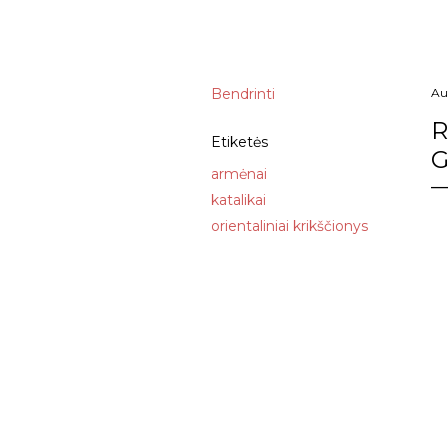
Bendrinti
Au
R
Etiketės
G
armėnai
katalikai
orientaliniai krikščionys