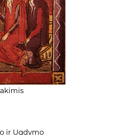
 akimis
imo ir Ugdymo