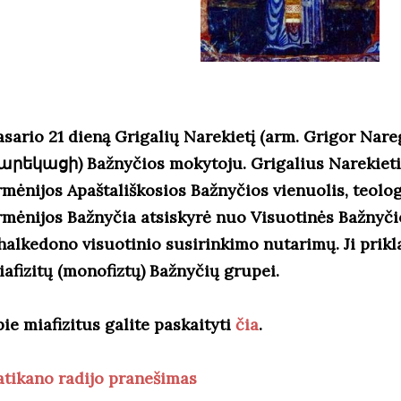
asario 21 dieną Grigalių Narekietį (arm. Grigor Nar
արեկացի) Bažnyčios mokytoju. Grigalius Narekieti
mėnijos Apaštališkosios Bažnyčios vienuolis, teologa
rmėnijos Bažnyčia atsiskyrė nuo Visuotinės Bažnyčio
halkedono visuotinio susirinkimo nutarimų. Ji prik
iafizitų (monofiztų) Bažnyčių grupei.
ie miafizitus galite paskaityti
čia
.
atikano radijo pranešimas