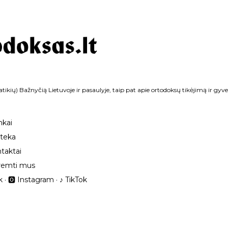
Praleisti ir pereiti prie pagrindinio turinio
tikių) Bažnyčią Lietuvoje ir pasaulyje, taip pat apie ortodoksų tikėjimą ir gyv
nkai
oteka
taktai
remti mus
k
🅾 Instagram
‎♪ TikTok