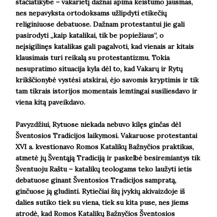
stačiatikybe – vakarietį dažnai apima keistumo jausmas,
nes nepavyksta ortodoksams užlipdyti etikečių
religiniuose debatuose. Dažnam protestantui jie gali
pasirodyti „kaip katalikai, tik be popiežiaus“, o
neįsigilinęs katalikas gali pagalvoti, kad vienais ar kitais
klausimais turi reikalą su protestantizmu. Tokia
nesupratimo situacija kyla dėl to, kad Vakarų ir Rytų
krikščionybė vystėsi atskirai, ėjo savomis kryptimis ir tik
tam tikrais istorijos momentais lemtingai susiliesdavo ir
viena kitą paveikdavo.
Pavyzdžiui, Rytuose niekada nebuvo kilęs ginčas dėl
Šventosios Tradicijos laikymosi. Vakaruose protestantai
XVI a. kvestionavo Romos Katalikų Bažnyčios praktikas,
atmetė jų Šventąją Tradiciją ir paskelbė besiremiantys tik
Šventuoju Raštu – katalikų teologams teko laužyti ietis
debatuose ginant Šventosios Tradicijos sampratą,
ginčuose ją gludinti. Rytiečiai šių įvykių akivaizdoje iš
dalies sutiko tiek su viena, tiek su kita puse, nes jiems
atrodė, kad Romos Katalikų Bažnyčios Šventosios