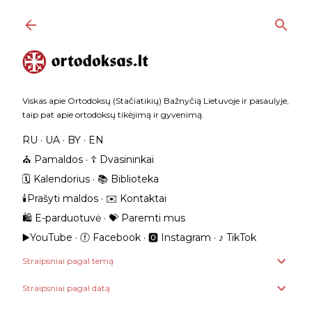
Praleisti ir pereiti prie pagrindinio turinio
Viskas apie Ortodoksų (Stačiatikių) Bažnyčią Lietuvoje ir pasaulyje,
taip pat apie ortodoksų tikėjimą ir gyvenimą.
RU
UA
BY
EN
⛪️ Pamaldos
☦️ Dvasininkai
🗓️ Kalendorius
📚 Biblioteka
🕯️Prašyti maldos
✉️ Kontaktai
🛍️ E-parduotuvė
💝 Paremti mus
▶️YouTube
ⓕ Facebook
🅾 Instagram
‎♪ TikTok
Straipsniai pagal temą
Straipsniai pagal datą