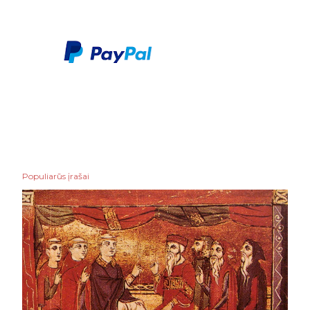
Populiarūs įrašai