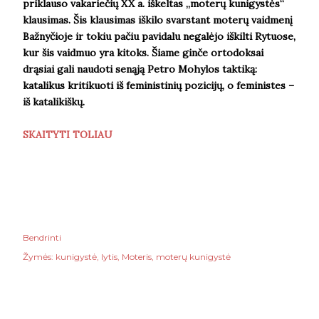
priklauso vakariečių XX a. iškeltas „moterų kunigystės“
klausimas. Šis klausimas iškilo svarstant moterų vaidmenį
Bažnyčioje ir tokiu pačiu pavidalu negalėjo iškilti Rytuose,
kur šis vaidmuo yra kitoks. Šiame ginče ortodoksai
drąsiai gali naudoti senąją Petro Mohylos taktiką:
katalikus kritikuoti iš feministinių pozicijų, o feministes –
iš katalikiškų.
SKAITYTI TOLIAU
Bendrinti
Žymės:
kunigystė
lytis
Moteris
moterų kunigystė