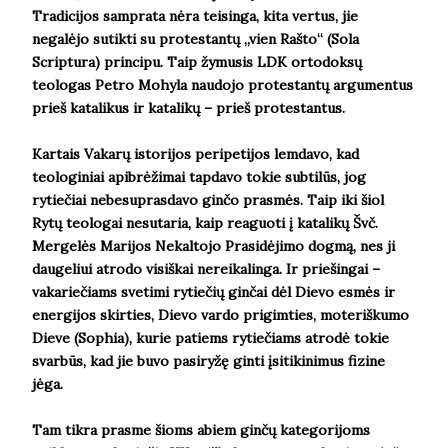
Tradicijos samprata nėra teisinga, kita vertus, jie
negalėjo sutikti su protestantų „vien Rašto“ (Sola
Scriptura) principu. Taip žymusis LDK ortodoksų
teologas Petro Mohyla naudojo protestantų argumentus
prieš katalikus ir katalikų – prieš protestantus.
Kartais Vakarų istorijos peripetijos lemdavo, kad
teologiniai apibrėžimai tapdavo tokie subtilūs, jog
rytiečiai nebesuprasdavo ginčo prasmės. Taip iki šiol
Rytų teologai nesutaria, kaip reaguoti į katalikų Švč.
Mergelės Marijos Nekaltojo Prasidėjimo dogmą, nes ji
daugeliui atrodo visiškai nereikalinga. Ir priešingai –
vakariečiams svetimi rytiečių ginčai dėl Dievo esmės ir
energijos skirties, Dievo vardo prigimties, moteriškumo
Dieve (Sophia), kurie patiems rytiečiams atrodė tokie
svarbūs, kad jie buvo pasiryžę ginti įsitikinimus fizine
jėga.
Tam tikra prasme šioms abiem ginčų kategorijoms