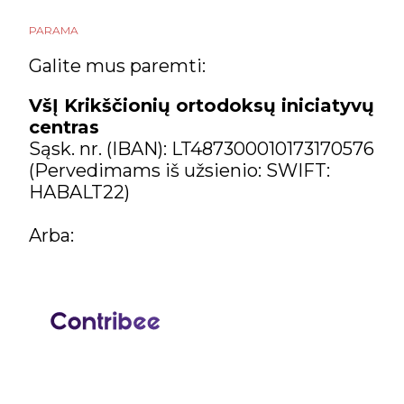
PARAMA
Galite mus paremti:
VšĮ Krikščionių ortodoksų iniciatyvų
centras
Sąsk. nr. (IBAN): LT487300010173170576
(Pervedimams iš užsienio: SWIFT:
HABALT22)
Arba: