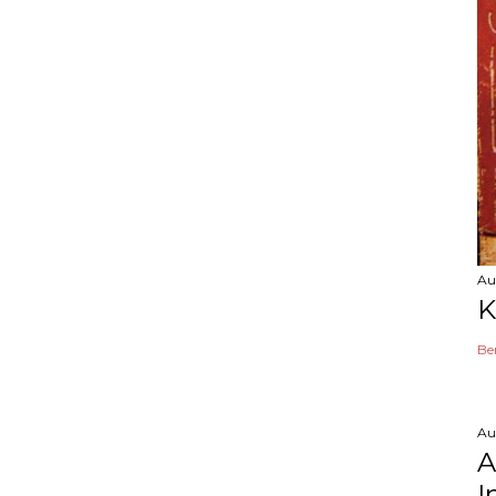
Au
K
Be
Au
A
I