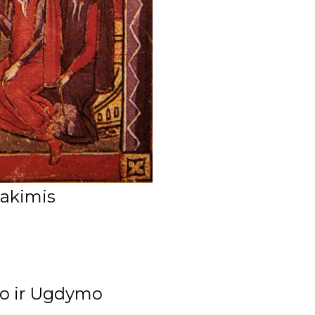
 akimis
imo ir Ugdymo