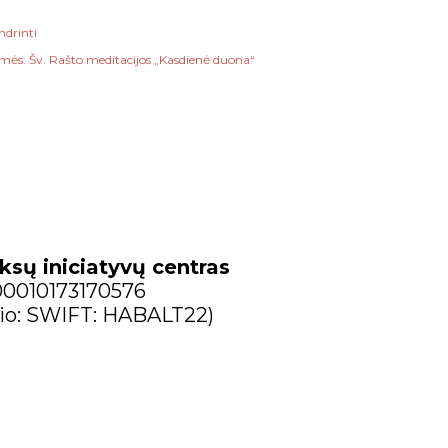
ndrinti
mės:
Šv. Rašto meditacijos „Kasdienė duona“
ksų iniciatyvų centras
300010173170576
io: SWIFT: HABALT22)