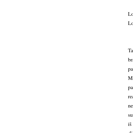
Lo
Lo
At
Ta
br
pa
Ma
pa
re
ne
su
iš