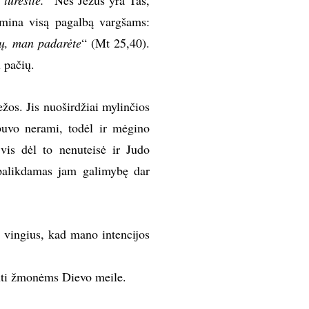
turėsite.“
Nes Jėzus yra Tas,
smina visą pagalbą vargšams:
ių, man padarėte
“ (Mt 25,40).
 pačių.
žos. Jis nuoširdžiai mylinčios
 buvo nerami, todėl ir mėgino
 vis dėl to nenuteisė ir Judo
 palikdamas jam galimybę dar
 vingius, kad mano intencijos
auti žmonėms Dievo meile.