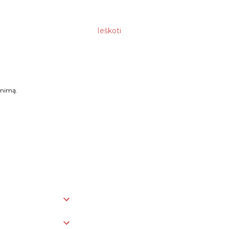
Ieškoti
enimą.