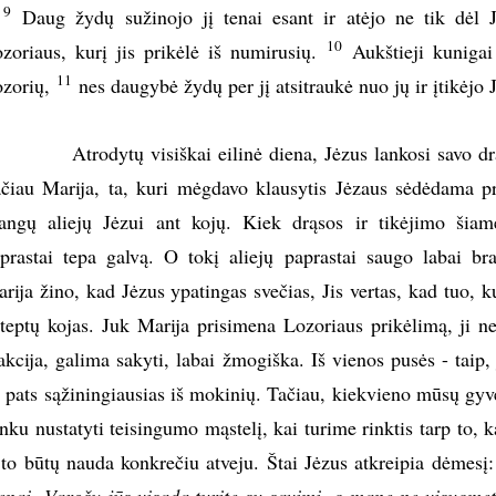
9
Daug žydų sužinojo jį tenai esant ir atėjo ne tik dėl J
10
zoriaus, kurį jis prikėlė iš numirusių.
Aukštieji kunigai
11
zorių,
nes daugybė žydų per jį atsitraukė nuo jų ir įtikėjo 
rodytų visiškai eilinė diena, Jėzus lankosi savo drau
čiau Marija, ta, kuri mėgdavo klausytis Jėzaus sėdėdama pri
angų aliejų Jėzui ant kojų. Kiek drąsos ir tikėjimo šia
prastai tepa galvą. O tokį aliejų paprastai saugo labai b
rija žino, kad Jėzus ypatingas svečias, Jis vertas, kad tuo, k
teptų kojas. Juk Marija prisimena Lozoriaus prikėlimą, ji ne
akcija, galima sakyti, labai žmogiška. Iš vienos pusės - taip, 
 pats sąžiningiausias iš mokinių. Tačiau, kiekvieno mūsų gy
nku nustatyti teisingumo mąstelį, kai turime rinktis tarp to, ka
 to būtų nauda konkrečiu atveju. Štai Jėzus atkreipia dėmesį