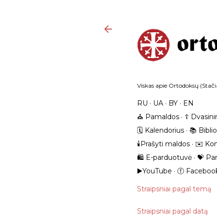
Viskas apie Ortodoksų (Stačia
RU
UA
BY
EN
⛪️ Pamaldos
☦️ Dvasini
🗓️ Kalendorius
📚 Bibli
🕯️Prašyti maldos
✉️ Kon
🛍️ E-parduotuvė
💝 Pa
▶️YouTube
ⓕ Faceboo
Straipsniai pagal temą
Straipsniai pagal datą