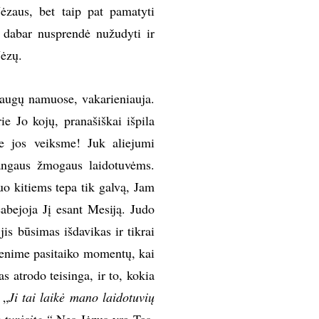
ėzaus, bet taip pat pamatyti
 dabar nusprendė nužudyti ir
Jėzų.
gų namuose, vakarieniauja.
e Jo kojų, pranašiškai išpila
me jos veiksme! Juk aliejumi
rangaus žmogaus laidotuvėms.
uo kitiems tepa tik galvą, Jam
abejoja Jį esant Mesiją. Judo
jis būsimas išdavikas ir tikrai
venime pasitaiko momentų, kai
s atrodo teisinga, ir to, kokia
:
„
Ji tai laikė mano laidotuvių