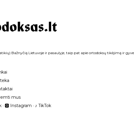
Praleisti ir pereiti prie pagrindinio turinio
tikių) Bažnyčią Lietuvoje ir pasaulyje, taip pat apie ortodoksų tikėjimą ir gyv
nkai
oteka
taktai
remti mus
k
🅾 Instagram
‎♪ TikTok