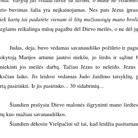
enai. Vargšų jūs visada turite su savimi, o mane ne visuomet 
rio buvimas šalia yra neįkainojamas. Nes pats Jėzus įpra
iek kartų tai padarėte vienam iš šitų mažiausiųjų mano brol
rgšams reikalinga mūsų pagalba dėl Dievo meilės, o ne dėl jų
Judas, deja, buvo vedamas savanaudiško požiūrio ir pagie
kytoją Marijos artume jautėsi niekšu, jo širdis ir sąžinė
niekinti jos meilės darbą. Tačiau Jėzus to neleido. Jėzus
ksčiau laiko. Jis leidosi vedamas Judo žaidimo taisyklių,
rtą pasirinkti. Ir jis pasirinko... 30 sidabrinių...
Šiandien prašysiu Dievo malonės išgryninti mano širdies
tų kuo mažiau savanaudiškos.
Šiandien dėkosiu Viešpačiui už tai, kad leidžia pasitarn