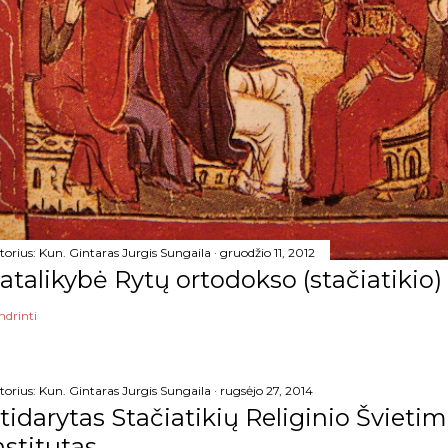
torius:
Kun. Gintaras Jurgis Sungaila
gruodžio 11, 2012
atalikybė Rytų ortodokso (stačiatikio)
ndrinti
torius:
Kun. Gintaras Jurgis Sungaila
rugsėjo 27, 2014
tidarytas Stačiatikių Religinio Šviet
nstitutas