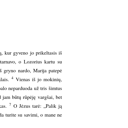
, kur gyveno jo prikeltasis iš
arnavo, o Lozorius kartu su
š gryno nardo, Marija patepė
4
lais.
Vienas iš jo mokinių,
alo neparduoda už tris šimtus
 jam būtų rūpėję vargšai, bet
7
kas.
O Jėzus tarė: „Palik ją
a turite su savimi, o mane ne