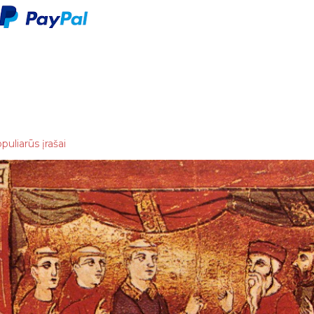
puliarūs įrašai