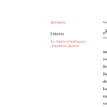
Bendrinti
Au
„
Etiketės
Šv. Rašto meditacijos
„Kasdienė duona“
nu
sv
Jė
Ju
de
ka
ra
vi