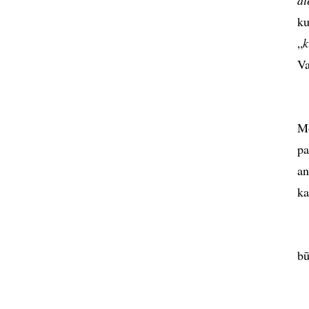
di
ku
„
k
Va
Mo
pa
an
ka
bū