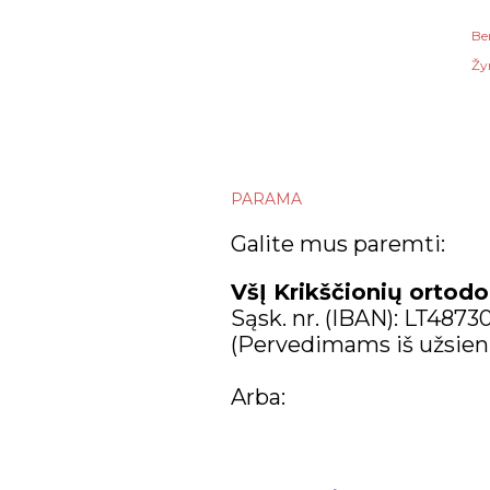
Be
Žy
PARAMA
Galite mus paremti:
VšĮ Krikščionių ortodo
Sąsk. nr. (IBAN): LT487
(Pervedimams iš užsien
Arba: