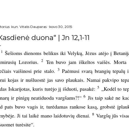
torius:
kun. Vitalis Dauparas
kovo 30, 2015
Kasdienė duona“ | Jn 12,1-11
1
Šešioms dienoms belikus iki Velykų, Jėzus atėjo į Betaniją
2
mirusių Lozorius.
Ten buvo jam iškeltos vaišės. Morta t
3
ečiais vaišinosi prie stalo.
Paėmusi svarą brangių tepalų i
zui kojas ir nušluostė jas savo plaukais. Namai pakvipo tepa
5
das Iskarijotas, kuris turėjo jį išduoti, pasakė:
„Kodėl to tep
6
narų ir pinigų neatiduoda vargšams?!“
Jis taip sakė ne kad
d pats buvo vagis ir, turėdamas rankose kasą, grobstė įplau
8
mybėje. Ji tai laikė mano laidotuvių dienai.
Vargšų jūs visad
suomet turėsite“.