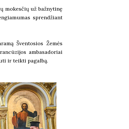
bių mokesčių už bažnytinę
vengiamumas sprendžiant
 paramą Šventosios Žemės
Prancūzijos ambasadoriai
i ir teikti pagalbą.