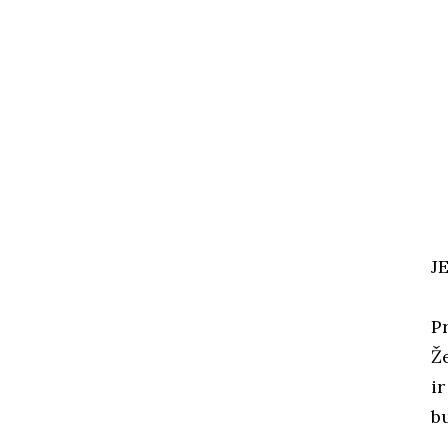
J
P
Ž
ir
b