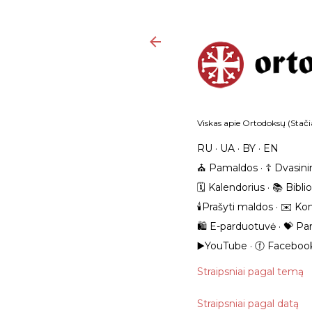
Viskas apie Ortodoksų (Stačia
RU
UA
BY
EN
⛪️ Pamaldos
☦️ Dvasini
🗓️ Kalendorius
📚 Bibli
🕯️Prašyti maldos
✉️ Kon
🛍️ E-parduotuvė
💝 Pa
▶️YouTube
ⓕ Faceboo
Straipsniai pagal temą
Straipsniai pagal datą