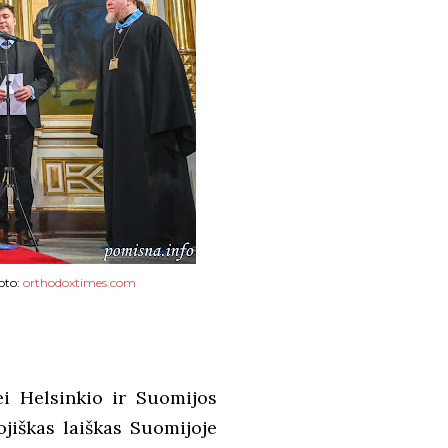
Foto:
orthodoxtimes.com
ei Helsinkio ir Suomijos
jiškas laiškas Suomijoje