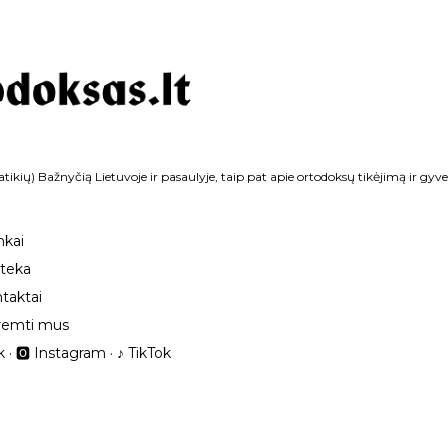
Praleisti ir pereiti prie pagrindinio turinio
tikių) Bažnyčią Lietuvoje ir pasaulyje, taip pat apie ortodoksų tikėjimą ir gyv
nkai
oteka
taktai
remti mus
k
🅾 Instagram
‎♪ TikTok