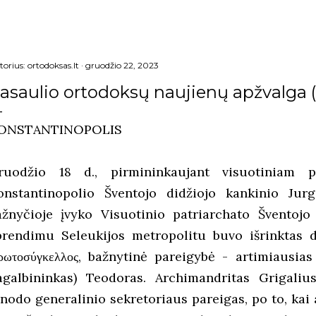
torius:
ortodoksas.lt
gruodžio 22, 2023
asaulio ortodoksų naujienų apžvalga (
ONSTANTINOPOLIS
ruodžio 18 d., pirmininkaujant visuotiniam pat
onstantinopolio Šventojo didžiojo kankinio Jur
ažnyčioje įvyko Visuotinio patriarchato Šventojo
prendimu Seleukijos metropolitu buvo išrinktas di
ρωτοσύγκελλος, bažnytinė pareigybė - artimiausias
agalbininkas) Teodoras. Archimandritas Grigalius
inodo generalinio sekretoriaus pareigas, po to, ka