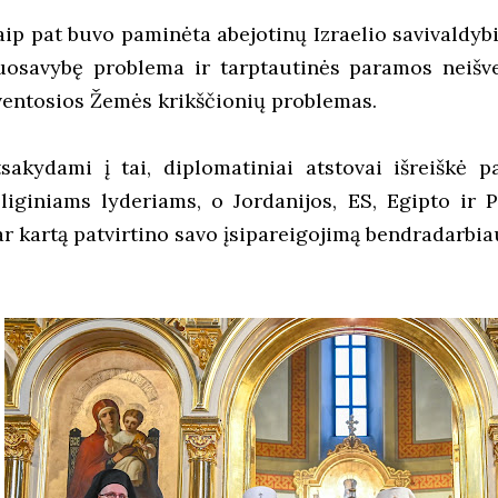
aip pat buvo paminėta abejotinų Izraelio savivaldy
uosavybę problema ir tarptautinės paramos neiš
ventosios Žemės krikščionių problemas.
tsakydami į tai, diplomatiniai atstovai išreiškė
eliginiams lyderiams, o Jordanijos, ES, Egipto ir 
r kartą patvirtino savo įsipareigojimą bendradarbiaut