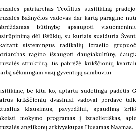
eruzalės patriarchas Teofilius susitikimą pradėjo 
eruzalės Bažnyčios vadovas dar kartą paragino nut
abrėždamas būtinybę apsaugoti visuomeniniu
usirūpinimą dėl iššūkių, su kuriais susiduria Šven
skaitant sistemingus radikalių Izraelio grupuoč
atriarchas ragino išsaugoti daugiakultūrę, daugi
eruzalės struktūrą. Jis pabrėžė krikščionių kvart
varbą sėkmingam visų gyventojų sambūviui.
usitikime, be kita ko, aptarta sudėtinga padėtis G
vairūs krikščionių dvasiniai vadovai perdavė tai
ktualius klausimus, pavyzdžiui, spaudimą kri
akeisti mokymo programas į izraelietiškas, apie
eruzalės anglikonų arkivyskupas Husamas Naamas.