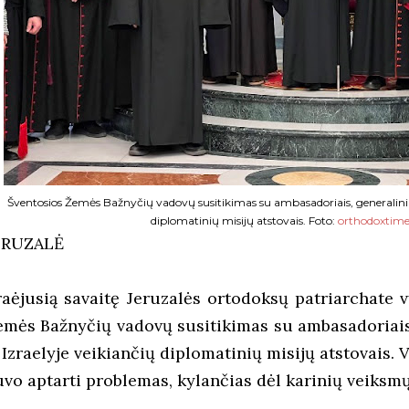
Šventosios Žemės Bažnyčių vadovų susitikimas su ambasadoriais, generaliniais
diplomatinių misijų atstovais. Foto:
orthodoxtim
ERUZALĖ
raėjusią savaitę Jeruzalės ortodoksų patriarchate 
emės Bažnyčių vadovų susitikimas su ambasadoriais,
 Izraelyje veikiančių diplomatinių misijų atstovais. 
uvo aptarti problemas, kylančias dėl karinių veiksmų