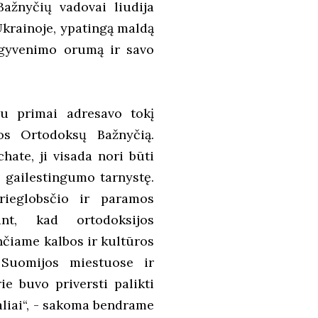
ažnyčių vadovai liudija
 Ukrainoje, ypatingą maldą
, gyvenimo orumą ir savo
bu primai adresavo tokį
jos Ortodoksų Bažnyčią.
ate, ji visada nori būti
 gailestingumo tarnystę.
rieglobsčio ir paramos
nt, kad ortodoksijos
ančiame kalbos ir kultūros
 Suomijos miestuose ir
ie buvo priversti palikti
valiai“, - sakoma bendrame