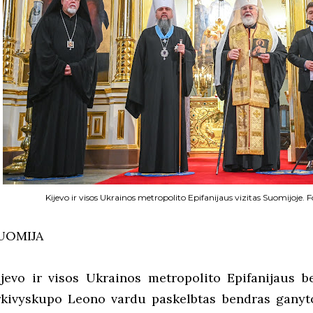
Kijevo ir visos Ukrainos metropolito Epifanijaus vizitas Suomijoje. 
UOMIJA
ijevo ir visos Ukrainos metropolito Epifanijaus b
rkivyskupo Leono vardu paskelbtas bendras ganyto