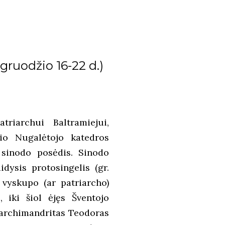
gruodžio 16-22 d.)
riarchui Baltramiejui,
gio Nugalėtojo katedros
 sinodo posėdis. Sinodo
dysis protosingelis (gr.
 vyskupo (ar patriarcho)
, iki šiol ėjęs Šventojo
i archimandritas Teodoras