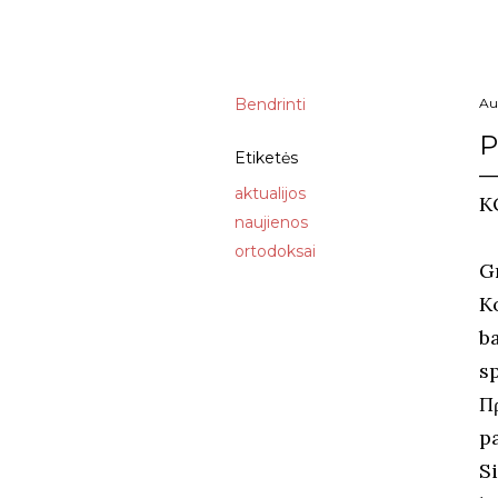
Bendrinti
Au
P
Etiketės
aktualijos
K
naujienos
ortodoksai
G
K
b
s
Π
p
S