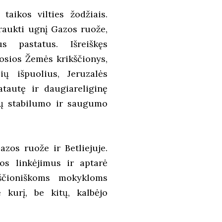
taikos vilties žodžiais.
raukti ugnį Gazos ruože,
s pastatus. Išreiškęs
tosios Žemės krikščionys,
ių išpuolius, Jeruzalės
atautę ir daugiareliginę
alų stabilumo ir saugumo
azos ruože ir Betliejuje.
kos linkėjimus ir aptarė
kščioniškoms mokykloms
 kurį, be kitų, kalbėjo