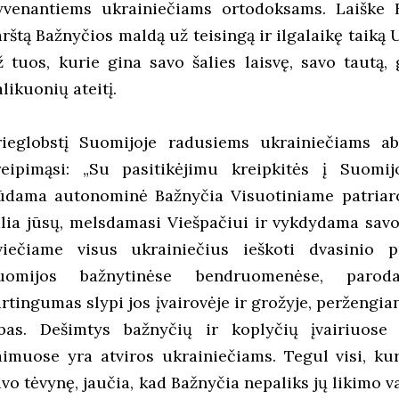
yvenantiems ukrainiečiams ortodoksams. Laiške B
arštą Bažnyčios maldą už teisingą ir ilgalaikę taiką
ž tuos, kurie gina savo šalies laisvę, savo tautą
likuonių ateitį.
rieglobstį Suomijoje radusiems ukrainiečiams a
reipimąsi: „Su pasitikėjimu kreipkitės į Suomi
ūdama autonominė Bažnyčia Visuotiniame patriarch
alia jūsų, melsdamasi Viešpačiui ir vykdydama savo
viečiame visus ukrainiečius ieškoti dvasinio p
uomijos bažnytinėse bendruomenėse, paroda
urtingumas slypi jos įvairovėje ir grožyje, peržengi
ibas. Dešimtys bažnyčių ir koplyčių įvairiuose
aimuose yra atviros ukrainiečiams. Tegul visi, kur
avo tėvynę, jaučia, kad Bažnyčia nepaliks jų likimo 