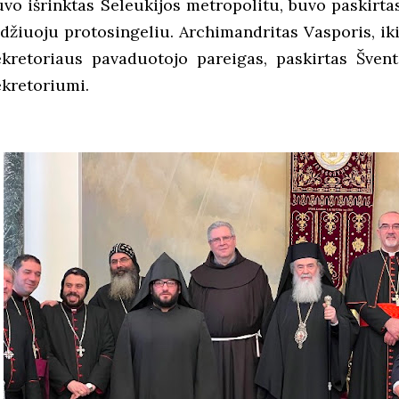
uvo išrinktas Seleukijos metropolitu, buvo paskirta
idžiuoju protosingeliu. Archimandritas Vasporis, iki
ekretoriaus pavaduotojo pareigas, paskirtas Šven
ekretoriumi.