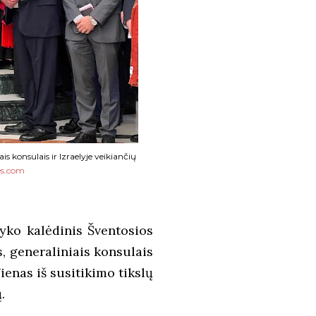
 konsulais ir Izraelyje veikiančių
es.com
vyko kalėdinis Šventosios
 generaliniais konsulais
Vienas iš susitikimo tikslų
.