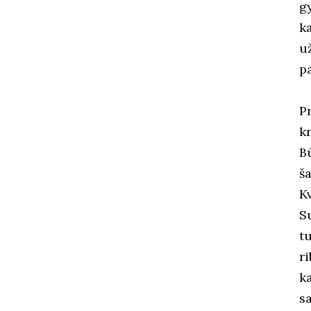
g
k
u
pa
P
k
B
š
K
S
t
r
k
s