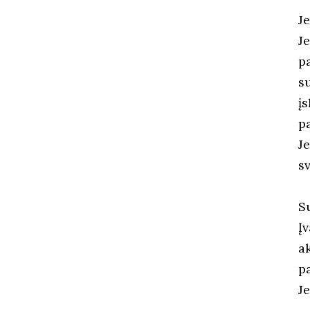
J
J
p
s
į
p
J
s
S
Į
a
p
J