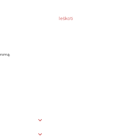
Ieškoti
enimą.