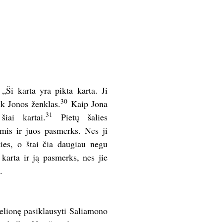
Ši karta yra pikta karta. Ji
30
ik Jonos ženklas.
Kaip Jona
31
iai kartai.
Pietų šalies
mis ir juos pasmerks. Nes ji
ies, o štai čia daugiau negu
karta ir ją pasmerks, nes jie
.
kelionę pasiklausyti Saliamono