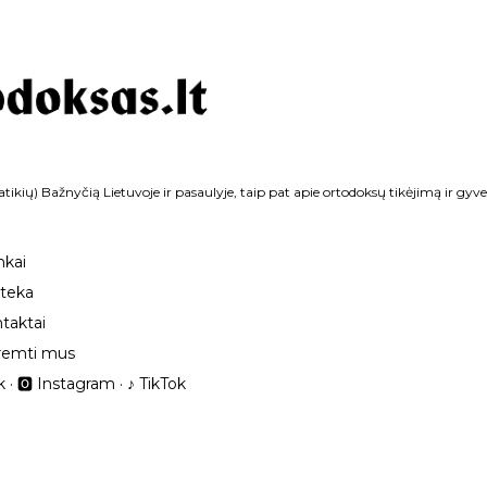
Praleisti ir pereiti prie pagrindinio turinio
tikių) Bažnyčią Lietuvoje ir pasaulyje, taip pat apie ortodoksų tikėjimą ir gyv
nkai
oteka
taktai
remti mus
k
🅾 Instagram
‎♪ TikTok