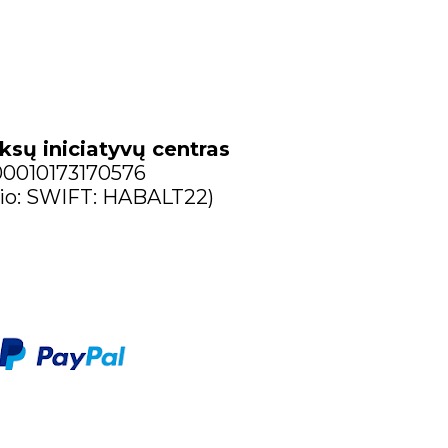
ksų iniciatyvų centras
300010173170576
io: SWIFT: HABALT22)