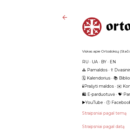
Viskas apie Ortodoksų (Stačia
RU
UA
BY
EN
⛪️ Pamaldos
☦️ Dvasini
🗓️ Kalendorius
📚 Bibli
🕯️Prašyti maldos
✉️ Kon
🛍️ E-parduotuvė
💝 Pa
▶️YouTube
ⓕ Faceboo
Straipsniai pagal temą
Straipsniai pagal datą