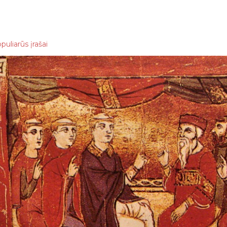
puliarūs įrašai