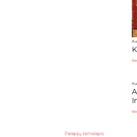
Au
K
Be
Au
A
I
Be
Parapijų žemėlapis