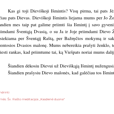
Kas gi toji Dieviškoji Išmintis? Visų pirma, tai pats J
čiau pats Dievas. Dieviškoji Išmintis liejama mums per Jo Žo
andien mes taip pat galime priimti šia Išmintį į savo gyve
iimdami Šventąją Dvasią, o su Ja ir Joje priimdami Dievo 
siekiama per Šventąjį Raštą, per Bažnyčios mokymą ir sak
entosios Dvasios malonę. Mums nebereikia prašyti ženklo, ter
tiesti rankas, kad priimtume tai, ką Viešpats noriai mums dalij
Šiandien dėkosiu Dievui už Dieviškąją Išmintį nužengusi
Šiandien prašysiu Dievo malonės, kad galėčiau tos Išminti
ndrinti
mės:
Šv. Rašto meditacijos „Kasdienė duona“