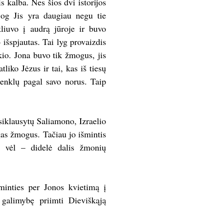
 kalba. Nes šios dvi istorijos
jog Jis yra daugiau negu tie
liuvo į audrą jūroje ir buvo
 išspjautas. Tai lyg provaizdis
io. Jona buvo tik žmogus, jis
atliko Jėzus ir tai, kas iš tiesų
ženklų pagal savo norus. Taip
asiklausytų Saliamono, Izraelio
gas žmogus. Tačiau jo išmintis
Ir vėl – didelė dalis žmonių
šminties per Jonos kvietimą į
 galimybę priimti Dieviškąją