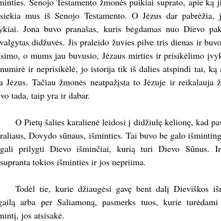
minties. Senojo Testamento žmonės puikiai suprato, apie ką jis
siekia mus iš Senojo Testamento. O Jėzus dar pabrėžia, 
ykiai. Jona buvo pranašas, kuris bėgdamas nuo Dievo pak
valgytas didžuvės. Jis praleido žuvies pilve tris dienas ir buvo
simo, o mums jau buvusio, Jėzaus mirties ir prisikėlimo įvyk
numirė ir neprisikėlė, jo istorija tik iš dalies atspindi tai, ką 
a Jėzus. Tačiau žmonės neatpažįsta to Jėzuje ir reikalauja 
vo tada, taip yra ir dabar.
O Pietų šalies karalienė leidosi į didžiulę kelionę, kad p
raliaus, Dovydo sūnaus, išminties. Tai buvo be galo išmintin
gali prilygti Dievo išminčiai, kurią turi Dievo Sūnus. 
supranta tokios išminties ir jos nepriima.
Todėl tie, kurie džiaugėsi gavę bent dalį Dieviškos i
gailą arba per Saliamoną, pasmerks tuos, kurie turėdami
mintį, jos atsisakė.