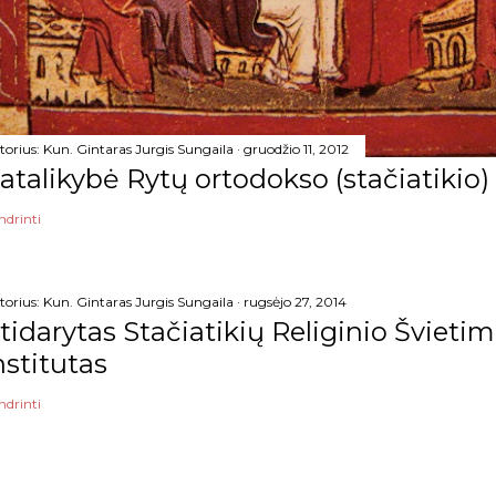
torius:
Kun. Gintaras Jurgis Sungaila
gruodžio 11, 2012
atalikybė Rytų ortodokso (stačiatikio)
ndrinti
torius:
Kun. Gintaras Jurgis Sungaila
rugsėjo 27, 2014
tidarytas Stačiatikių Religinio Šviet
nstitutas
ndrinti