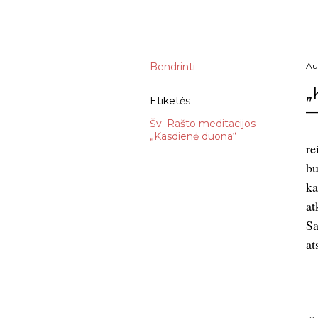
Bendrinti
Au
„
Etiketės
Šv. Rašto meditacijos
„Kasdienė duona“
re
b
ka
at
Sa
at