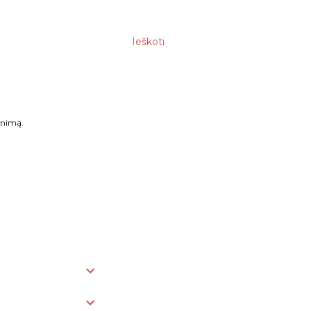
Ieškoti
enimą.