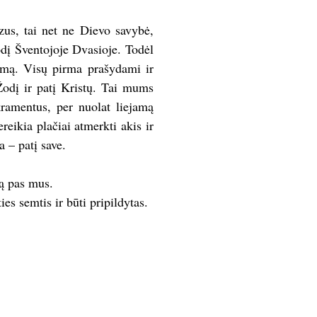
ėzus, tai net ne Dievo savybė,
dį Šventojoje Dvasioje. Todėl
nimą. Visų pirma prašydami ir
Žodį ir patį Kristų. Tai mums
ramentus, per nuolat liejamą
eikia plačiai atmerkti akis ir
a – patį save.
ą pas mus.
es semtis ir būti pripildytas.