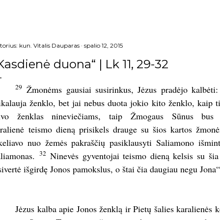
torius:
kun. Vitalis Dauparas
spalio 12, 2015
Kasdienė duona“ | Lk 11, 29-32
29
Žmonėms gausiai susirinkus, Jėzus pradėjo kalbėti: „
ikalauja ženklo, bet jai nebus duota jokio kito ženklo, kaip t
uvo ženklas nineviečiams, taip Žmogaus Sūnus bus š
ralienė
teismo dieną prisikels drauge su šios kartos žmonė
keliavo nuo žemės pakraščių pasiklausyti Saliamono išmint
32
liamonas.
Ninevės gyventojai teismo dieną kelsis su šia 
sivertė išgirdę Jonos pamokslus, o štai čia daugiau negu Jona“
Jėzus kalba apie Jonos ženklą ir Pietų šalies karalienės 