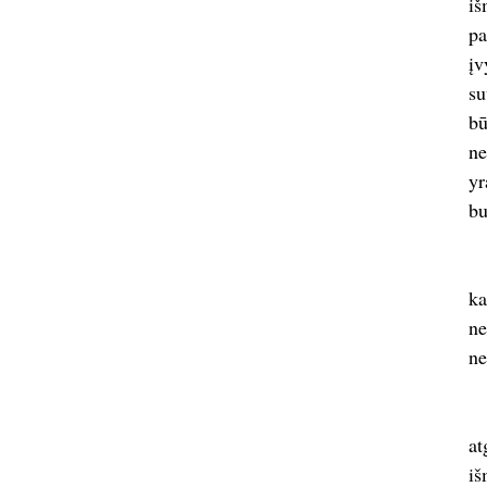
iš
pa
įv
su
bū
ne
yr
bu
ka
ne
ne
at
iš