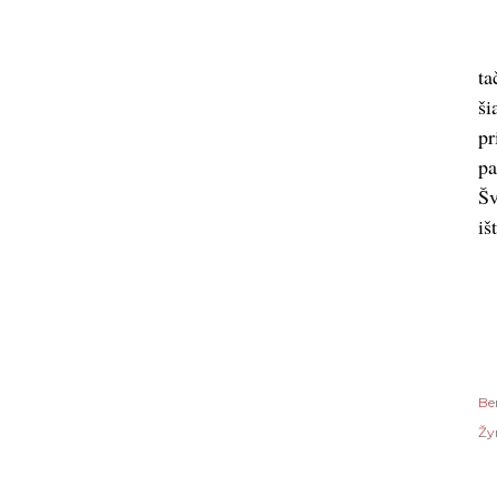
ta
ši
pr
pa
Šv
iš
Be
Žy