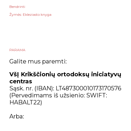
Bendrinti
Žymės:
Ekleziasto knyga
PARAMA
Galite mus paremti:
VšĮ Krikščionių ortodoksų iniciatyvų
centras
Sąsk. nr. (IBAN): LT487300010173170576
(Pervedimams iš užsienio: SWIFT:
HABALT22)
Arba: