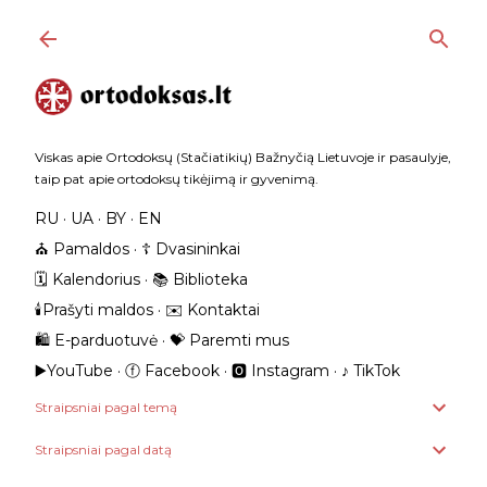
Praleisti ir pereiti prie pagrindinio turinio
Viskas apie Ortodoksų (Stačiatikių) Bažnyčią Lietuvoje ir pasaulyje,
taip pat apie ortodoksų tikėjimą ir gyvenimą.
RU
UA
BY
EN
⛪️ Pamaldos
☦️ Dvasininkai
🗓️ Kalendorius
📚 Biblioteka
🕯️Prašyti maldos
✉️ Kontaktai
🛍️ E-parduotuvė
💝 Paremti mus
▶️YouTube
ⓕ Facebook
🅾 Instagram
‎♪ TikTok
Straipsniai pagal temą
Straipsniai pagal datą