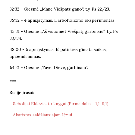
32:32 - Giesmė „Mane Viešpats gano“, t.y. Ps 22/23.
35:32 - 4 apmąstymas. Darboholizmo eksperimentas.
45:31 - Giesmė „Aš visuomet Viešpatį garbinsiu“, t.y. Ps
33/34.
48:00 - 5 apmąstymas. Iš patirties gimsta saikas;
apibendrinimas.
54:21 - Giesmė „Tave, Dieve, garbinam“.
***
Susiję įrašai:
-
Scholijai Ekleziasto knygai (Pirma dalis - 1,1-8,1)
-
Akatistas saldžiausiajam Jėzui