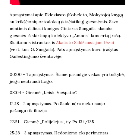
Apmąstymai apie Ekleziasto (Koheleto, Mokytojo) knygą
su krikščionių ortodoksų (stačiatikių) giesmėmis. Savo
mintimis dalinasi kunigas Gintaras Sungaila, skamba
giesmės iš skirtingų kolektyvo „Amnos“ koncertų įrašų.
Skaitomos ištraukos iš
Akatisto Saldžiausiajam Jėzui
(vert. kun. G. Sungaila). Pats apmąstymas buvo įrašytas
Gailestingumo šventovėje.
00:00 - 1 apmąstymas. Šiame pasaulyje viskas yra tuštybė,
jeigu neatrandi Logo.
08:04 - Giesmė „Leisk, Viešpatie“.
12:18 - 2 apmąstymas. Po Saule nėra nieko naujo –
pažanga tik iliuzija.
22:51 - Giesmė „Polijelejus“, t.y. Ps 134/135.
25:28 - 3 apmąstymas. Hedonizmo eksperimentas.