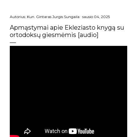
Autorius:
Kun. Gintaras Jurgis Sungaila
sausio 04, 2025
Apmąstymai apie Ekleziasto knygą su
ortodoksų giesmėmis [audio]