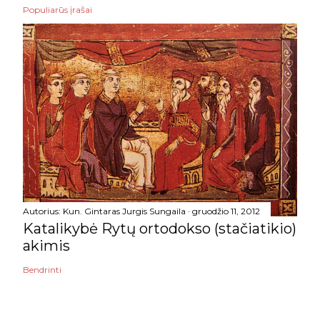
Populiarūs įrašai
Autorius:
Kun. Gintaras Jurgis Sungaila
gruodžio 11, 2012
Katalikybė Rytų ortodokso (stačiatikio)
akimis
Bendrinti