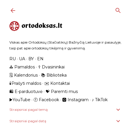
Praleisti ir pereiti prie pagrindinio turinio
Viskas apie Ortodoksų (Stačiatikių) Bažnyčią Lietuvoje ir pasaulyje,
taip pat apie ortodoksų tikėjimą ir gyvenimą.
RU
UA
BY
EN
⛪️ Pamaldos
☦️ Dvasininkai
🗓️ Kalendorius
📚 Biblioteka
🕯️Prašyti maldos
✉️ Kontaktai
🛍️ E-parduotuvė
💝 Paremti mus
▶️YouTube
ⓕ Facebook
🅾 Instagram
‎♪ TikTok
Straipsniai pagal temą
Straipsniai pagal datą