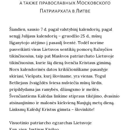
Šiandien, sausio 7 d. pagal valstybinį kalendorių, pagal
senąjį Julijaus kalendorių – gruodžio 25 d., mūsų
Išganytojo atėjimo į pasaulį šventė. Todėl norime
pasveikinti visus Lietuvos sentikių pomorų Bažnyčios
tikinčiuosius, taip pat Maskvos patriarchato Lietuvoje
tikinčiuosius, kurie šią dieną švenčia Kristaus gimimą.
Nors kalendorinės datos krikščioniškame pasaulyje
skiriasi, Viešpats, kurį šloviname, yra vienas. Tegul
Betliejaus žvaigždės šviesa nušviečia mūsų širdis,
pripildydama jas ramybės, džiaugsmo ir meilės.
Švenčiantiems Kalėdas linkime stipraus tikėjimo, dvasinio
atsinaujinimo ir malonės kiekvieną Naujųjų metų dieną.
Linksmų Kalėdų! Kristus gimsta – šlovinkite!
Visuotinio patriarcho egzarchas Lietuvoje
Kun. vien. Justinas Kiviloo