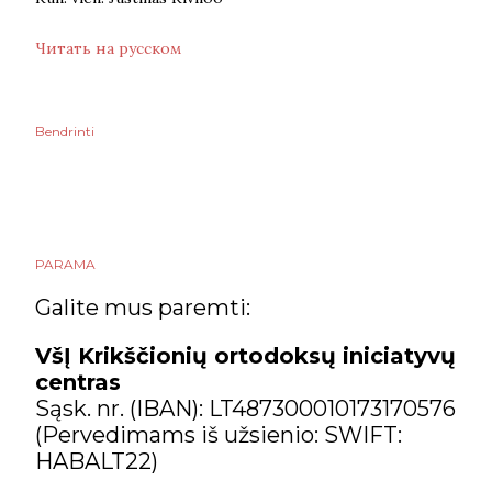
Читать на русском
Bendrinti
PARAMA
Galite mus paremti:
VšĮ Krikščionių ortodoksų iniciatyvų
centras
Sąsk. nr. (IBAN): LT487300010173170576
(Pervedimams iš užsienio: SWIFT:
HABALT22)