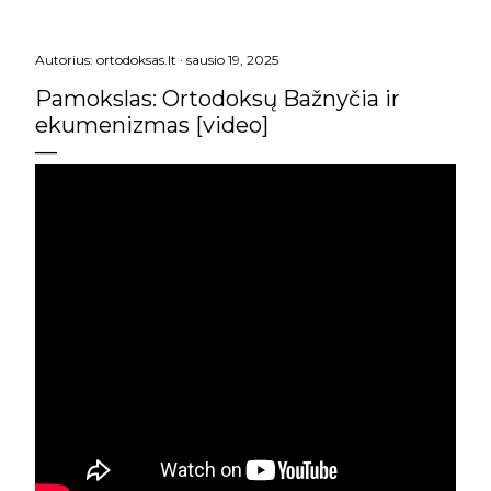
Autorius:
ortodoksas.lt
sausio 19, 2025
Pamokslas: Ortodoksų Bažnyčia ir
ekumenizmas [video]