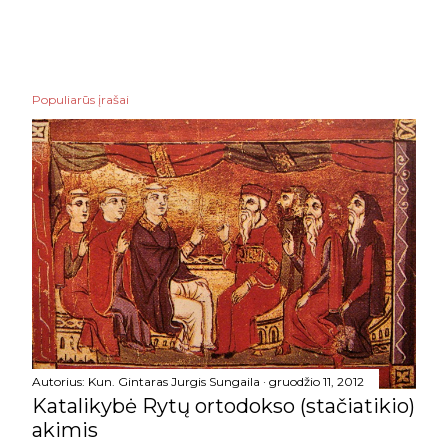
Populiarūs įrašai
Autorius:
Kun. Gintaras Jurgis Sungaila
gruodžio 11, 2012
Katalikybė Rytų ortodokso (stačiatikio)
akimis