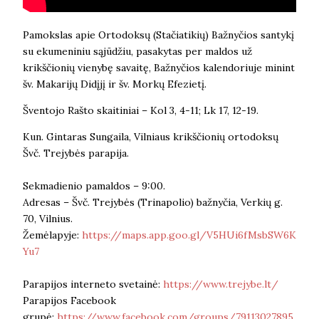
Pamokslas apie Ortodoksų (Stačiatikių) Bažnyčios santykį
su ekumeniniu sąjūdžiu, pasakytas per maldos už
krikščionių vienybę savaitę, Bažnyčios kalendoriuje minint
šv. Makarijų Didįjį ir šv. Morkų Efezietį.
Šventojo Rašto skaitiniai – Kol 3, 4-11; Lk 17, 12-19.
Kun. Gintaras Sungaila, Vilniaus krikščionių ortodoksų
Švč. Trejybės parapija.
Sekmadienio pamaldos – 9:00.
Adresas – Švč. Trejybės (Trinapolio) bažnyčia, Verkių g.
70, Vilnius.
Žemėlapyje:
https://maps.app.goo.gl/V5HUi6fMsbSW6K
Yu7
Parapijos interneto svetainė:
https://www.trejybe.lt/
Parapijos Facebook
grupė:
https://www.facebook.com/groups/79113027895