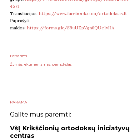
4571
Transliacijos:
https://www.facebook.com/ortodoksas.lt
Paprašyti
maldos:
https://forms.gle/S9uUEpVgn6QUe1vHA
Bendrinti
Žymės:
ekumenizmas
pamokslas
PARAMA
Galite mus paremti:
VšĮ Krikščionių ortodoksų iniciatyvų
centras