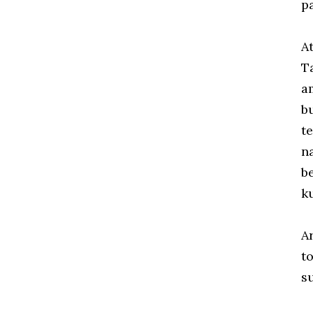
p
A
T
a
b
t
n
b
k
A
t
s