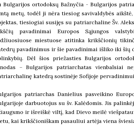
u Bulgarijos ortodoksų Bažnyčia - Bulgarijos patri
imtą metų, todėl ji nėra tiesiog savivaldybės aikštė
bjektas, tiesiogiai susijęs su patriarchaline Šv. Ale
ikščių pavadinimai Europos Sąjungos valstyb
idžiuosiuose miestuose atitinka krikščionių tikin
atedrų pavadinimus ir šie pavadinimai išliko iki šių 
plinkybių. Dėl šios priežasties Bulgarijos ortod
inodas – Bulgarijos patriarchatas vienbalsiai nep
triarchalinę katedrą sostinėje Sofijoje pervadinimui
ulgarijos patriarchas Danielius pasveikino Europ
ulgarijoje darbuotojus su šv. Kalėdomis. Jis palink
žiaugsmo ir išreiškė viltį, kad Dievo meilė viešpata
etu, kai krikščioniškam pasauliui artėja viena šviesi