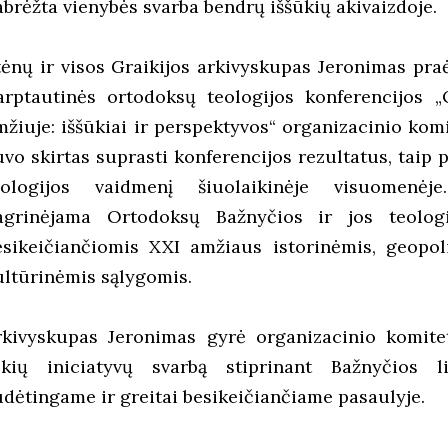
abrėžta vienybės svarba bendrų iššūkių akivaizdoje.
tėnų ir visos Graikijos arkivyskupas Jeronimas praė
arptautinės ortodoksų teologijos konferencijos „
mžiuje: iššūkiai ir perspektyvos“ organizacinio komi
uvo skirtas suprasti konferencijos rezultatus, taip 
eologijos vaidmenį šiuolaikinėje visuomenėje
agrinėjama Ortodoksų Bažnyčios ir jos teologi
esikeičiančiomis XXI amžiaus istorinėmis, geopoli
ultūrinėmis sąlygomis.
rkivyskupas Jeronimas gyrė organizacinio komite
okių iniciatyvų svarbą stiprinant Bažnyčios li
udėtingame ir greitai besikeičiančiame pasaulyje.