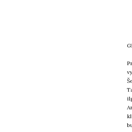
G
P
v
Š
T
i
A
k
b