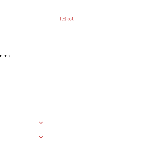
Ieškoti
enimą.