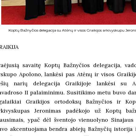
Koptų Bažnyčios delegacija su Atėnų ir visos Graikijos arkivyskupu Jero
RAIKIJA
raėjusią savaitę Koptų Bažnyčios delegacija, vad
yskupo Apolono, lankėsi pas Atėnų ir visos Graikij
ešių narių delegacija Graikijoje lankėsi su Al
avadroso II palaiminimu. Susitikimo metu buvo dar ka
lgalaikiai Graikijos ortodoksų Bažnyčios ir Kop
rkivyskupas Jeronimas padėkojo už Koptų bažn
lausimais, ypač dėl šventojo vienuolyno Sinajaus
uvo akcentuojama bendra abiejų Bažnyčių istorija 