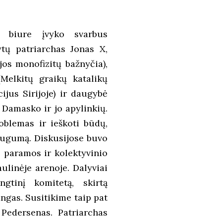
e biure įvyko svarbus
ytų patriarchas Jonas X,
ijos monofizitų bažnyčia),
(Melkitų graikų katalikų
ijus Sirijoje) ir daugybė
 Damasko ir jo apylinkių.
roblemas ir ieškoti būdų,
augumą. Diskusijose buvo
 paramos ir kolektyvinio
ulinėje arenoje. Dalyviai
gtinį komitetą, skirtą
ngas. Susitikime taip pat
 Pedersenas. Patriarchas