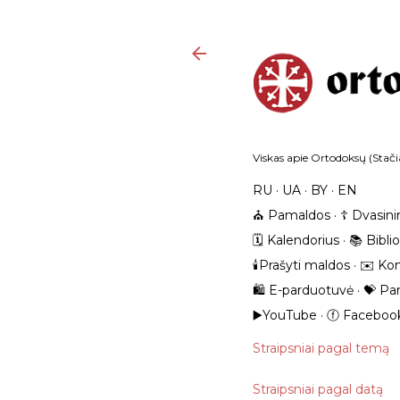
Viskas apie Ortodoksų (Stačia
RU
UA
BY
EN
⛪️ Pamaldos
☦️ Dvasini
🗓️ Kalendorius
📚 Bibli
🕯️Prašyti maldos
✉️ Kon
🛍️ E-parduotuvė
💝 Pa
▶️YouTube
ⓕ Faceboo
Straipsniai pagal temą
Straipsniai pagal datą