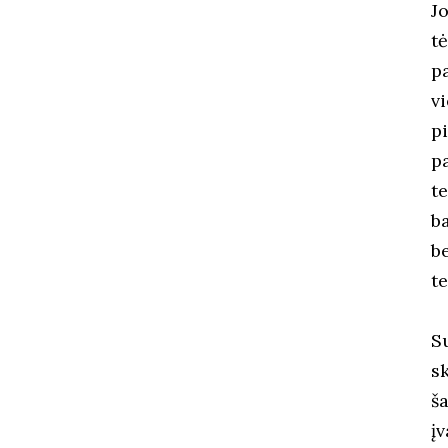
J
t
p
v
p
p
t
b
b
te
S
sk
š
įv