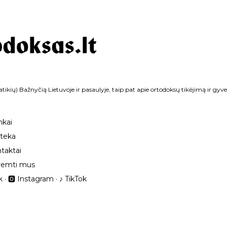
Praleisti ir pereiti prie pagrindinio turinio
tikių) Bažnyčią Lietuvoje ir pasaulyje, taip pat apie ortodoksų tikėjimą ir gyv
nkai
oteka
taktai
remti mus
k
🅾 Instagram
‎♪ TikTok