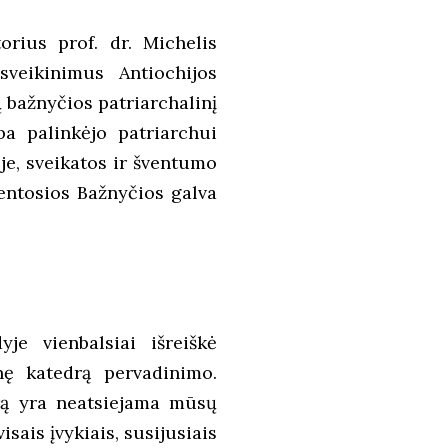
orius prof. dr. Michelis
veikinimus Antiochijos
ų bažnyčios patriarchalinį
a palinkėjo patriarchui
je, sveikatos ir šventumo
ventosios Bažnyčios galva
je vienbalsiai išreiškė
nę katedrą pervadinimo.
drą yra neatsiejama mūsų
isais įvykiais, susijusiais