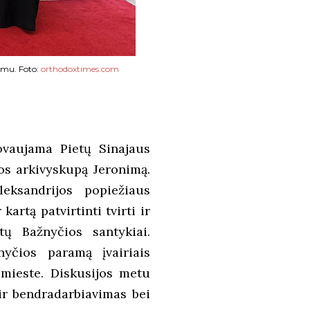
nimu. Foto:
orthodoxtimes.com
ovaujama Pietų Sinajaus
os arkivyskupą Jeronimą.
eksandrijos popiežiaus
rtą patvirtinti tvirti ir
tų Bažnyčios santykiai.
yčios paramą įvairiais
 mieste. Diskusijos metu
ir bendradarbiavimas bei