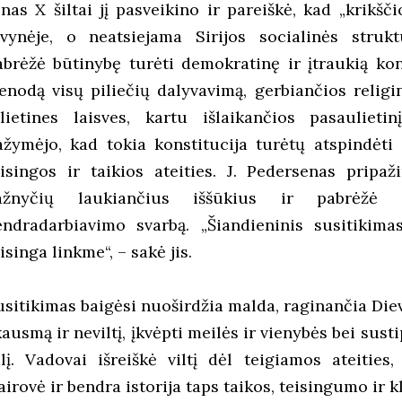
onas X šiltai jį pasveikino ir pareiškė, kad „krikšč
ėvynėje, o neatsiejama Sirijos socialinės strukt
abrėžė būtinybę turėti demokratinę ir įtraukią kon
ienodą visų piliečių dalyvavimą, gerbiančios religi
ilietines laisves, kartu išlaikančios pasaulieti
ažymėjo, kad tokia konstitucija turėtų atspindėti 
eisingos ir taikios ateities. J. Pedersenas pripaž
ažnyčių laukiančius iššūkius ir pabrėžė 
endradarbiavimo svarbą. „Šiandieninis susitikima
isinga linkme“, – sakė jis.
usitikimas baigėsi nuoširdžia malda, raginančia Diev
ausmą ir neviltį, įkvėpti meilės ir vienybės bei sust
alį. Vadovai išreiškė viltį dėl teigiamos ateities,
airovė ir bendra istorija taps taikos, teisingumo ir 