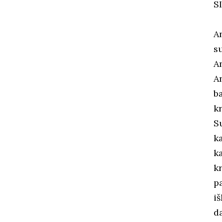
SI
A
s
A
A
b
k
S
k
k
k
p
i
d