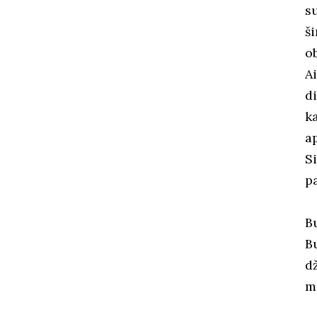
s
š
o
A
d
k
a
S
pa
B
B
d
m