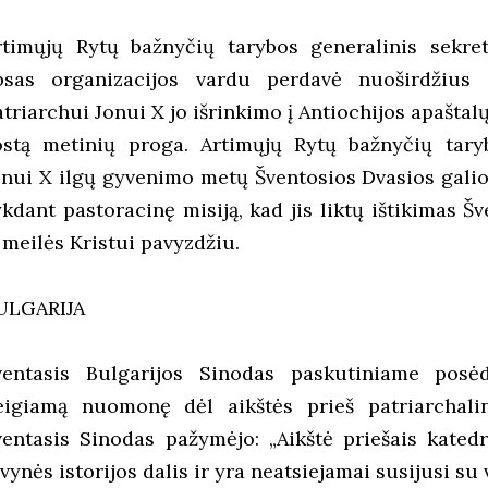
rtimųjų Rytų bažnyčių tarybos generalinis sekret
bsas organizacijos vardu perdavė nuoširdžius s
atriarchui Jonui X jo išrinkimo į Antiochijos apaštal
ostą metinių proga. Artimųjų Rytų bažnyčių taryb
onui X ilgų gyvenimo metų Šventosios Dvasios galio
ykdant pastoracinę misiją, kad jis liktų ištikimas Š
 meilės Kristui pavyzdžiu.
ULGARIJA
ventasis Bulgarijos Sinodas paskutiniame posėdy
eigiamą nuomonę dėl aikštės prieš patriarchali
ventasis Sinodas pažymėjo: „Aikštė priešais kate
vynės istorijos dalis ir yra neatsiejamai susijusi su v