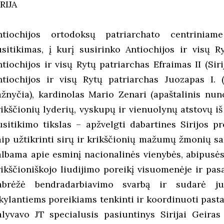
RIJA
ntiochijos ortodoksų patriarchato centriniam
usitikimas, į kurį susirinko Antiochijos ir visų R
ntiochijos ir visų Rytų patriarchas Efraimas II (Sir
ntiochijos ir visų Rytų patriarchas Juozapas I. 
ažnyčia), kardinolas Mario Zenari (apaštalinis nunc
rikščionių lyderių, vyskupų ir vienuolynų atstovų iš
usitikimo tikslas – apžvelgti dabartines Sirijos p
aip užtikrinti sirų ir krikščionių mažumų žmonių s
albama apie esminį nacionalinės vienybės, abipusės
rikščioniškojo liudijimo poreikį visuomenėje ir pasa
abrėžė bendradarbiavimo svarbą ir sudarė jun
škylantiems poreikiams tenkinti ir koordinuoti pasta
alyvavo JT specialusis pasiuntinys Sirijai Geiras