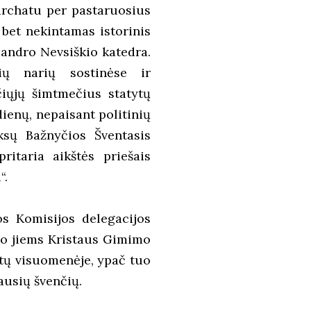
archatu per pastaruosius
, bet nekintamas istorinis
ksandro Nevsiškio katedra.
ių narių sostinėse ir
čiųjų šimtmečius statytų
dienų, nepaisant politinių
oksų Bažnyčios Šventasis
ritaria aikštės priešais
“.
os Komisijos delegacijos
ėjo jiems Kristaus Gimimo
utų visuomenėje, ypač tuo
ausių švenčių.