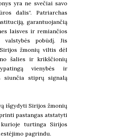
ionys yra ne svečiai savo
ūros dalis“. Patriarchas
stituciją, garantuojančią
nes laisves ir remiančios
nį valstybės pobūdį. Jis
Sirijos žmonių viltis dėl
ino šalies ir krikščionių
ypatingą vienybės ir
s siunčia stiprų signalą
ą išgydyti Sirijos žmonių
iprinti pastangas atstatyti
 kurioje turtinga Sirijos
klestėjimo pagrindu.