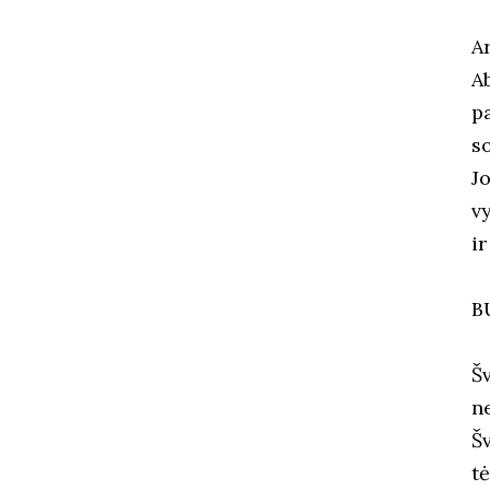
A
A
p
s
J
v
ir
B
Š
n
Š
tė