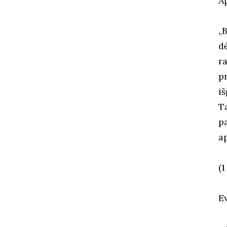
Ap
„
d
r
p
i
T
p
a
(1
E