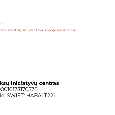
ndrinti
mės:
Apaštalų raštų skaitiniai
Evangelijos skaitiniai
ksų iniciatyvų centras
300010173170576
io: SWIFT: HABALT22)