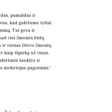
ldas, pamaldas ir
vus, kad galėtume tyliai
nimą. Tai gera ir
 kad visi žmonės būtų
s ir vienas Dievo žmonių
 kaip išpirką už visus,
kirtasis šauklys ir
sos mokytojas pagonims.“