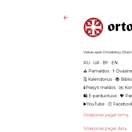
Viskas apie Ortodoksų (Stačia
RU
UA
BY
EN
⛪️ Pamaldos
☦️ Dvasini
🗓️ Kalendorius
📚 Bibli
🕯️Prašyti maldos
✉️ Kon
🛍️ E-parduotuvė
💝 Pa
▶️YouTube
ⓕ Faceboo
Straipsniai pagal temą
Straipsniai pagal datą