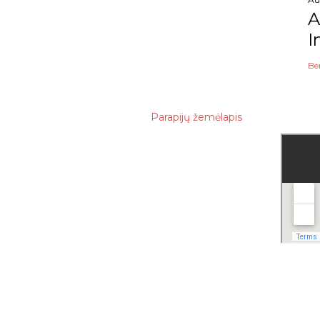
A
I
Be
Parapijų žemėlapis