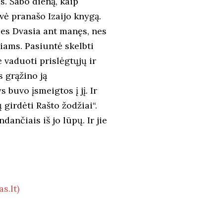
. Šabo dieną, kaip
avė pranašo Izaijo knygą.
ties Dvasia ant manęs, nes
iams. Pasiuntė skelbti
 vaduoti prislėgtųjų ir
s grąžino ją
 buvo įsmeigtos į jį. Ir
ų girdėti Rašto žodžiai“.
dančiais iš jo lūpų. Ir jie
s.lt)