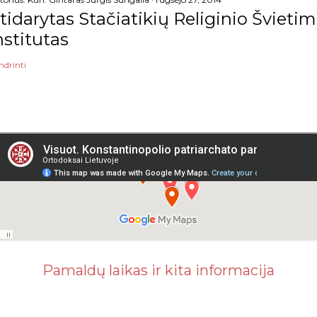
tidarytas Stačiatikių Religinio Šviet
nstitutas
ndrinti
Pamaldų laikas ir kita informacija