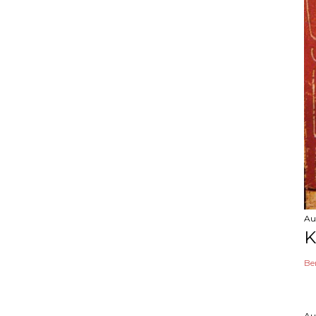
Au
K
Be
Au