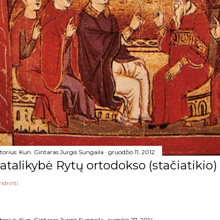
torius:
Kun. Gintaras Jurgis Sungaila
gruodžio 11, 2012
atalikybė Rytų ortodokso (stačiatikio)
ndrinti
torius:
Kun. Gintaras Jurgis Sungaila
rugsėjo 27, 2014