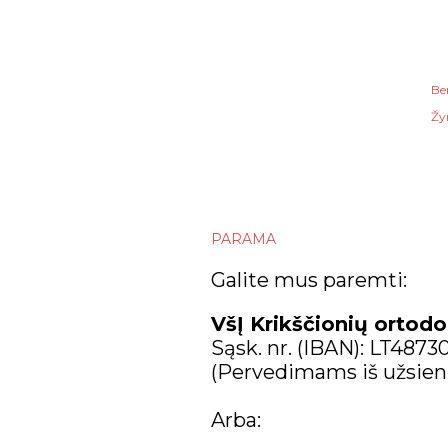
Be
Žy
PARAMA
Galite mus paremti:
VšĮ Krikščionių ortodo
Sąsk. nr. (IBAN): LT487
(Pervedimams iš užsien
Arba: