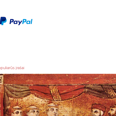
puliarūs įrašai