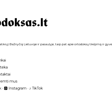
Praleisti ir pereiti prie pagrindinio turinio
tikių) Bažnyčią Lietuvoje ir pasaulyje, taip pat apie ortodoksų tikėjimą ir gyv
nkai
oteka
taktai
remti mus
k
🅾 Instagram
‎♪ TikTok