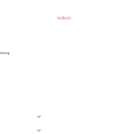
Ieškoti
enimą.