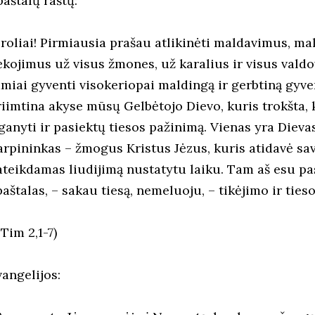
aštalų raštų:
Broliai! Pirmiausia prašau atlikinėti maldavimus, ma
ėkojimus už visus žmones, už karalius ir visus valdo
amiai gyventi visokeriopai maldingą ir gerbtiną gyve
riimtina akyse mūsų Gelbėtojo Dievo, kuris trokšta,
šganyti ir pasiektų tiesos pažinimą. Vienas yra Dieva
arpininkas – žmogus Kristus Jėzus, kuris atidavė save
ateikdamas liudijimą nustatytu laiku. Tam aš esu pas
paštalas, – sakau tiesą, nemeluoju, – tikėjimo ir tie
 Tim 2,1-7)
vangelijos: