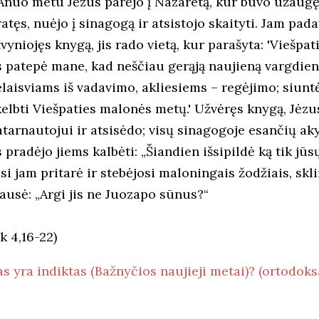
Anuo metu Jėzus parėjo į Nazaretą, kur buvo užaugęs
atęs, nuėjo į sinagogą ir atsistojo skaityti. Jam pad
vyniojęs knygą, jis rado vietą, kur parašyta: 'Viešpa
is patepė mane, kad neščiau gerąją naujieną vargdien
elaisviams iš vadavimo, akliesiems – regėjimo; siuntė
kelbti Viešpaties malonės metų.' Užvėręs knygą, Jėzu
tarnautojui ir atsisėdo; visų sinagogoje esančių akys
s pradėjo jiems kalbėti: „Šiandien išsipildė ką tik jūs
si jam pritarė ir stebėjosi maloningais žodžiais, sklin
lausė: „Argi jis ne Juozapo sūnus?“
k 4,16-22)
s yra indiktas (Bažnyčios naujieji metai)? (ortodoksa