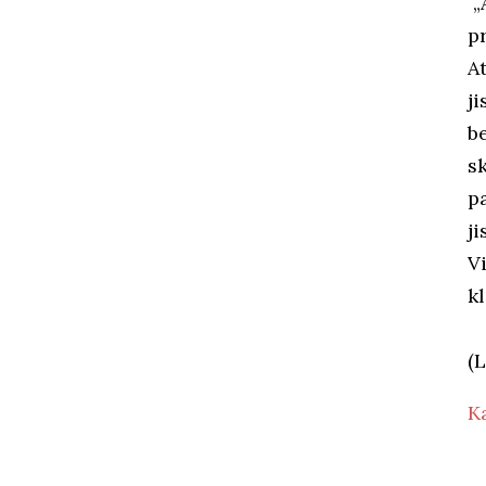
„
pr
At
j
b
s
pa
ji
Vi
k
(L
Ka