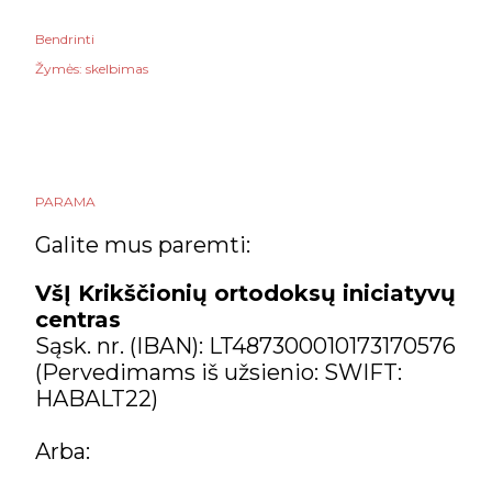
Bendrinti
Žymės:
skelbimas
PARAMA
Galite mus paremti:
VšĮ Krikščionių ortodoksų iniciatyvų
centras
Sąsk. nr. (IBAN): LT487300010173170576
(Pervedimams iš užsienio: SWIFT:
HABALT22)
Arba: