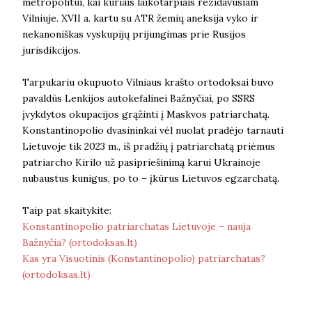
metropolitui, kai kuriais laikotarpiais rezidavusiam
Vilniuje. XVII a. kartu su ATR žemių aneksija vyko ir
nekanoniškas vyskupijų prijungimas prie Rusijos
jurisdikcijos.
Tarpukariu okupuoto Vilniaus krašto ortodoksai buvo
pavaldūs Lenkijos autokefalinei Bažnyčiai, po SSRS
įvykdytos okupacijos grąžinti į Maskvos patriarchatą.
Konstantinopolio dvasininkai vėl nuolat pradėjo tarnauti
Lietuvoje tik 2023 m., iš pradžių į patriarchatą priėmus
patriarcho Kirilo už pasipriešinimą karui Ukrainoje
nubaustus kunigus, po to – įkūrus Lietuvos egzarchatą.
Taip pat skaitykite:
Konstantinopolio patriarchatas Lietuvoje – nauja
Bažnyčia? (ortodoksas.lt)
Kas yra Visuotinis (Konstantinopolio) patriarchatas?
(ortodoksas.lt)