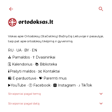
Praleisti ir pereiti prie pagrindinio turinio
Viskas apie Ortodoksų (Stačiatikių) Bažnyčią Lietuvoje ir pasaulyje,
taip pat apie ortodoksų tikėjimą ir gyvenimą.
RU
UA
BY
EN
⛪️ Pamaldos
☦️ Dvasininkai
🗓️ Kalendorius
📚 Biblioteka
🕯️Prašyti maldos
✉️ Kontaktai
🛍️ E-parduotuvė
💝 Paremti mus
▶️YouTube
ⓕ Facebook
🅾 Instagram
‎♪ TikTok
Straipsniai pagal temą
Straipsniai pagal datą