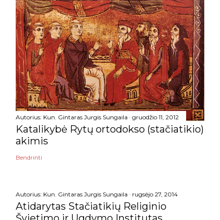
Autorius:
Kun. Gintaras Jurgis Sungaila
gruodžio 11, 2012
Katalikybė Rytų ortodokso (stačiatikio)
akimis
Bendrinti
Autorius:
Kun. Gintaras Jurgis Sungaila
rugsėjo 27, 2014
Atidarytas Stačiatikių Religinio
Švietimo ir Ugdymo Institutas