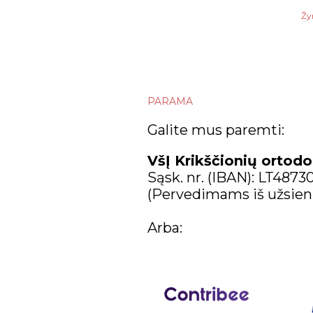
Žy
PARAMA
Galite mus paremti:
VšĮ Krikščionių ortodo
Sąsk. nr. (IBAN): LT487
(Pervedimams iš užsien
Arba: