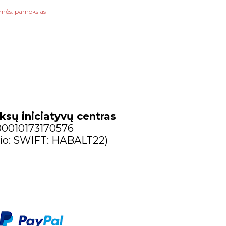
mės:
pamokslas
ksų iniciatyvų centras
300010173170576
io: SWIFT: HABALT22)