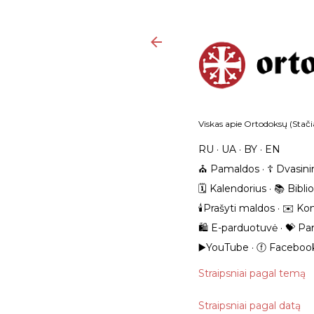
Viskas apie Ortodoksų (Stačia
RU
UA
BY
EN
⛪️ Pamaldos
☦️ Dvasini
🗓️ Kalendorius
📚 Bibli
🕯️Prašyti maldos
✉️ Kon
🛍️ E-parduotuvė
💝 Pa
▶️YouTube
ⓕ Faceboo
Straipsniai pagal temą
Straipsniai pagal datą