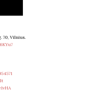
. 70, Vilnius.
W6KYu7
954571
lt
e1vHA