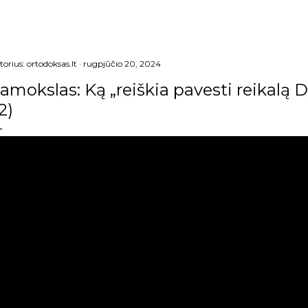
torius:
ortodoksas.lt
rugpjūčio 20, 2024
amokslas: Ką „reiškia pavesti reikalą D
2)