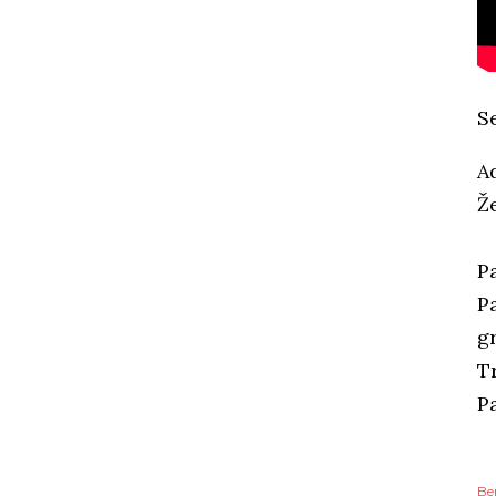
S
Ad
Ž
P
P
g
T
P
Be