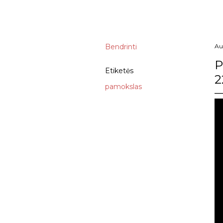
Bendrinti
Au
P
Etiketės
2
pamokslas