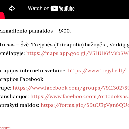
ekmadienio pamaldos – 9:00.
resas – Švč. Trejybės (Trinapolio) bažnyčia, Verkių g
emėlapyje:
https://maps.app.goo.gl/V5HUi6fMsbS
arapijos interneto svetainė:
https://www.trejybe.lt/
arapijos Facebook
rupė:
https://www.facebook.com/groups/791130278
ransliacijos:
https://www.facebook.com/ortodoksas.
aprašyti maldos:
https://forms.gle/S9uUEpVgn6QU
ndrinti