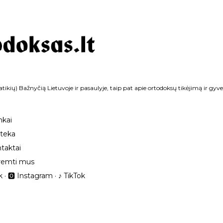
Praleisti ir pereiti prie pagrindinio turinio
tikių) Bažnyčią Lietuvoje ir pasaulyje, taip pat apie ortodoksų tikėjimą ir gyv
nkai
oteka
taktai
remti mus
k
🅾 Instagram
‎♪ TikTok