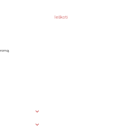
Ieškoti
enimą.