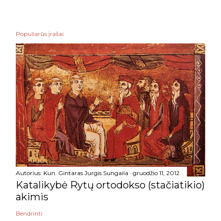
Populiarūs įrašai
Autorius:
Kun. Gintaras Jurgis Sungaila
gruodžio 11, 2012
Katalikybė Rytų ortodokso (stačiatikio)
akimis
Bendrinti