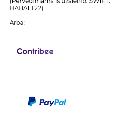
(Pervedimams iš užsienio: SWIFT:
HABALT22)
Arba: