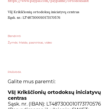
https://www.paypal.com/paypalme/ortodoksaslt
VšĮ Krikščionių ortodoksų iniciatyvų centras
Sąsk. nr.: LT487300010173170576
Bendrinti
Žymės:
Malda
pasninkas
video
PARAMA
Galite mus paremti:
VšĮ Krikščionių ortodoksų iniciatyvų
centras
Sąsk. nr. (IBAN): LT487300010173170576