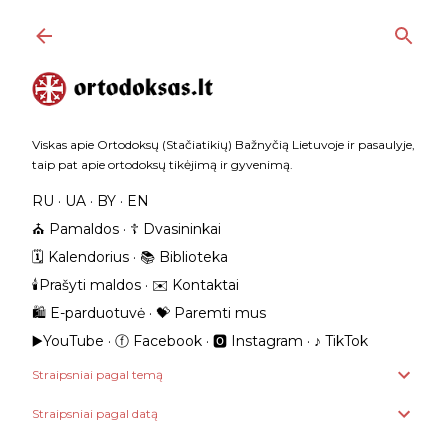
Praleisti ir pereiti prie pagrindinio turinio
Viskas apie Ortodoksų (Stačiatikių) Bažnyčią Lietuvoje ir pasaulyje,
taip pat apie ortodoksų tikėjimą ir gyvenimą.
RU
UA
BY
EN
⛪️ Pamaldos
☦️ Dvasininkai
🗓️ Kalendorius
📚 Biblioteka
🕯️Prašyti maldos
✉️ Kontaktai
🛍️ E-parduotuvė
💝 Paremti mus
▶️YouTube
ⓕ Facebook
🅾 Instagram
‎♪ TikTok
Straipsniai pagal temą
Straipsniai pagal datą