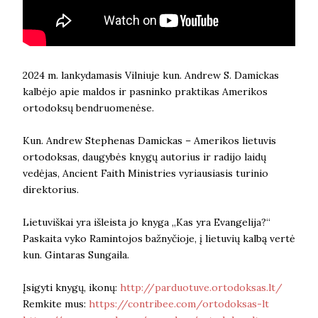
2024 m. lankydamasis Vilniuje kun. Andrew S. Damickas
kalbėjo apie maldos ir pasninko praktikas Amerikos
ortodoksų bendruomenėse.
Kun. Andrew Stephenas Damickas – Amerikos lietuvis
ortodoksas, daugybės knygų autorius ir radijo laidų
vedėjas, Ancient Faith Ministries vyriausiasis turinio
direktorius.
Lietuviškai yra išleista jo knyga „Kas yra Evangelija?“
Paskaita vyko Ramintojos bažnyčioje, į lietuvių kalbą vertė
kun. Gintaras Sungaila.
Įsigyti knygų, ikonų:
http://parduotuve.ortodoksas.lt/
Remkite mus:
https://contribee.com/ortodoksas-lt