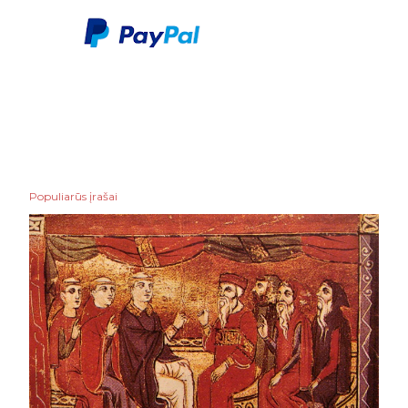
Populiarūs įrašai