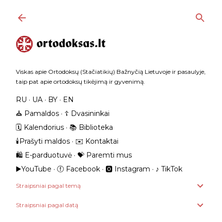
Praleisti ir pereiti prie pagrindinio turinio
Viskas apie Ortodoksų (Stačiatikių) Bažnyčią Lietuvoje ir pasaulyje,
taip pat apie ortodoksų tikėjimą ir gyvenimą.
RU
UA
BY
EN
⛪️ Pamaldos
☦️ Dvasininkai
🗓️ Kalendorius
📚 Biblioteka
🕯️Prašyti maldos
✉️ Kontaktai
🛍️ E-parduotuvė
💝 Paremti mus
▶️YouTube
ⓕ Facebook
🅾 Instagram
‎♪ TikTok
Straipsniai pagal temą
Straipsniai pagal datą