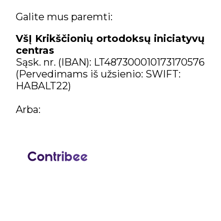
Galite mus paremti:
VšĮ Krikščionių ortodoksų iniciatyvų
centras
Sąsk. nr. (IBAN): LT487300010173170576
(Pervedimams iš užsienio: SWIFT:
HABALT22)
Arba: