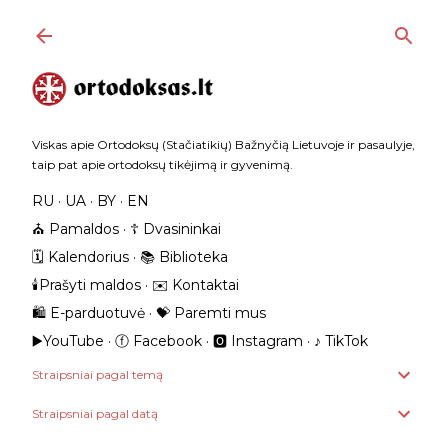
Praleisti ir pereiti prie pagrindinio turinio
Viskas apie Ortodoksų (Stačiatikių) Bažnyčią Lietuvoje ir pasaulyje,
taip pat apie ortodoksų tikėjimą ir gyvenimą.
RU
UA
BY
EN
⛪️ Pamaldos
☦️ Dvasininkai
🗓️ Kalendorius
📚 Biblioteka
🕯️Prašyti maldos
✉️ Kontaktai
🛍️ E-parduotuvė
💝 Paremti mus
▶️YouTube
ⓕ Facebook
🅾 Instagram
‎♪ TikTok
Straipsniai pagal temą
Straipsniai pagal datą