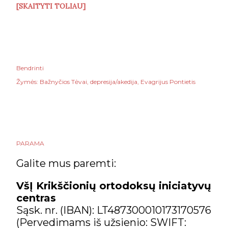
[SKAITYTI TOLIAU]
Bendrinti
Žymės:
Bažnyčios Tėvai
depresija/akedija
Evagrijus Pontietis
PARAMA
Galite mus paremti:
VšĮ Krikščionių ortodoksų iniciatyvų
centras
Sąsk. nr. (IBAN): LT487300010173170576
(Pervedimams iš užsienio: SWIFT: