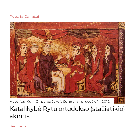
Populiarūs įrašai
Autorius:
Kun. Gintaras Jurgis Sungaila
gruodžio 11, 2012
Katalikybė Rytų ortodokso (stačiatikio)
akimis
Bendrinti