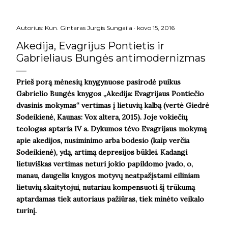
Autorius:
Kun. Gintaras Jurgis Sungaila
kovo 15, 2016
Akedija, Evagrijus Pontietis ir
Gabrieliaus Bungės antimodernizmas
Prieš porą mėnesių knygynuose pasirodė puikus
Gabrielio Bungės knygos „Akedija: Evagrijaus Pontiečio
dvasinis mokymas“ vertimas į lietuvių kalbą (vertė Giedrė
Sodeikienė, Kaunas: Vox altera, 2015). Joje vokiečių
teologas aptaria IV a. Dykumos tėvo Evagrijaus mokymą
apie akedijos, nusiminimo arba bodesio (kaip verčia
Sodeikienė), ydą, artimą depresijos būklei. Kadangi
lietuviškas vertimas neturi jokio papildomo įvado, o,
manau, daugelis knygos motyvų neatpažįstami eiliniam
lietuvių skaitytojui, nutariau kompensuoti šį trūkumą
aptardamas tiek autoriaus pažiūras, tiek minėto veikalo
turinį.