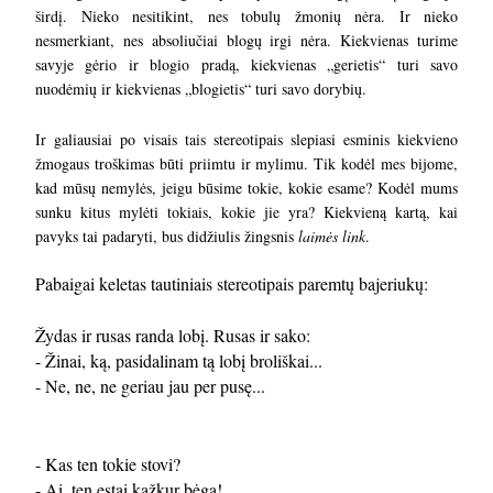
širdį. Nieko nesitikint, nes tobulų žmonių nėra. Ir nieko
nesmerkiant, nes absoliučiai blogų irgi nėra. Kiekvienas turime
savyje gėrio ir blogio pradą, kiekvienas „gerietis“ turi savo
nuodėmių ir kiekvienas „blogietis“ turi savo dorybių.
Ir galiausiai po visais tais stereotipais slepiasi esminis kiekvieno
žmogaus troškimas būti priimtu ir mylimu. Tik kodėl mes bijome,
kad mūsų nemylės, jeigu būsime tokie, kokie esame? Kodėl mums
sunku kitus mylėti tokiais, kokie jie yra? Kiekvieną kartą, kai
pavyks tai padaryti, bus didžiulis žingsnis
laimės link
.
Pabaigai keletas tautiniais stereotipais paremtų bajeriukų:
Žydas ir rusas randa lobį. Rusas ir sako:
- Žinai, ką, pasidalinam tą lobį broliškai...
- Ne, ne, ne geriau jau per pusę...
- Kas ten tokie stovi?
- Ai, ten estai kažkur bėga!