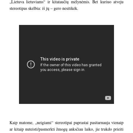
„Lietuva lietuviams“ ir kitataučių mėlynėmis. Bet kuriuo atveju
stereotipas skelbia: iš jų – gero nesitikėk.
Kaip matome, „neigiami“ stereotipai paprastai pasitarnauja vienaip
ar kitaip nuteisti/pasmerkti žmogų anksčiau laiko, jie trukdo prieiti