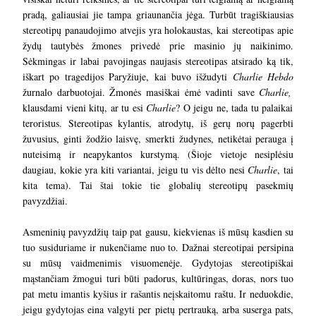
pradą, galiausiai jie tampa griaunančia jėga. Turbūt tragiškiausias
stereotipų panaudojimo atvejis yra holokaustas, kai stereotipas apie
žydų tautybės žmones privedė prie masinio jų naikinimo.
Sėkmingas ir labai pavojingas naujasis stereotipas atsirado ką tik,
iškart po tragedijos Paryžiuje, kai buvo išžudyti
Charlie Hebdo
žurnalo darbuotojai. Žmonės masiškai ėmė vadinti save
Charlie,
klausdami vieni kitų, ar tu esi
Charlie
? O jeigu ne, tada tu palaikai
teroristus. Stereotipas kylantis, atrodytų, iš gerų norų pagerbti
žuvusius, ginti žodžio laisvę, smerkti žudynes, netikėtai perauga į
nuteisimą ir neapykantos kurstymą. (Šioje vietoje nesiplėsiu
daugiau, kokie yra kiti variantai, jeigu tu vis dėlto nesi
Charlie
, tai
kita tema). Tai štai tokie tie globalių stereotipų pasekmių
pavyzdžiai.
Asmeninių pavyzdžių taip pat gausu, kiekvienas iš mūsų kasdien su
tuo susiduriame ir nukenčiame nuo to. Dažnai stereotipai persipina
su mūsų vaidmenimis visuomenėje. Gydytojas stereotipiškai
mąstančiam žmogui turi būti padorus, kultūringas, doras, nors tuo
pat metu imantis kyšius ir rašantis neįskaitomu raštu. Ir neduokdie,
jeigu gydytojas eina valgyti per pietų pertrauką, arba suserga pats,