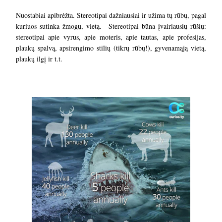
Nuostabiai apibrėžta. Stereotipai dažniausiai ir užima tų rūbų, pagal
kuriuos sutinka žmogų, vietą. Stereotipai būna įvairiausių rūšių:
stereotipai apie vyrus, apie moteris, apie tautas, apie profesijas,
plaukų spalvą, apsirengimo stilių (tikrų rūbų!), gyvenamąją vietą,
plaukų ilgį ir t.t.