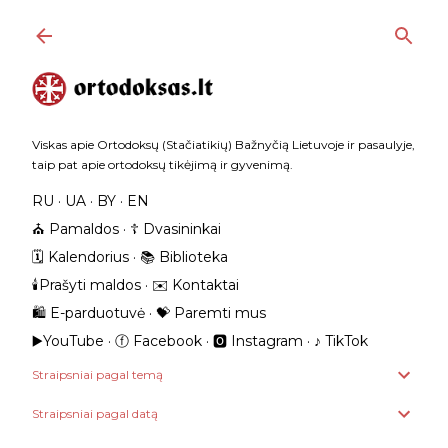
Praleisti ir pereiti prie pagrindinio turinio
Viskas apie Ortodoksų (Stačiatikių) Bažnyčią Lietuvoje ir pasaulyje,
taip pat apie ortodoksų tikėjimą ir gyvenimą.
RU
UA
BY
EN
⛪️ Pamaldos
☦️ Dvasininkai
🗓️ Kalendorius
📚 Biblioteka
🕯️Prašyti maldos
✉️ Kontaktai
🛍️ E-parduotuvė
💝 Paremti mus
▶️YouTube
ⓕ Facebook
🅾 Instagram
‎♪ TikTok
Straipsniai pagal temą
Straipsniai pagal datą