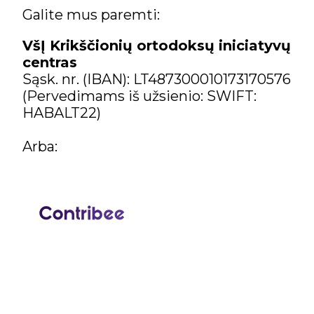
Galite mus paremti:
VšĮ Krikščionių ortodoksų iniciatyvų
centras
Sąsk. nr. (IBAN): LT487300010173170576
(Pervedimams iš užsienio: SWIFT:
HABALT22)
Arba: