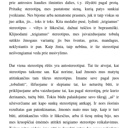
prie antrosios liaudies išminties dalies, t.y. išlydėti pagal protą.
Pritaikę stereotipą, mes pastatome sieną, kurią patys sunkiai
įveikiame. Nes bijome arba nematome prasmės, juk ir taip viskas su
juo aišku, jis... toks ir toks. Kita medalio pusė, lydinti „teigiamus“
stereotipus – viltys ir lūkesčiai, dažnai tuščios ir beprasmiški.
Klijuodami „teigiamus“ stereotipus, mes įsivaizduojame tobulą
sutikto žmogaus variantą: jis bus šventas, geras, mandagus,
neklystantis ir pan. Kaip žinia, taip nebūna, ir šie stereotipai
neišvengiamai veda prie nusivylimo.
Dar viena stereotipų rūšis yra autostereotipai. Tai tie atvejai, kai
stereotipus taikome sau. Kai norime, kad žmonės mus matytų
atitinkančius tam tikrus stereotipus. Imame save pagal juos
„tobulinti“, šlifuojame ir slepiame tai, ko neturėtų būti, ir
priklijuojame arba vaizduojame tai, kas pagal stereotipą, prie kurio
derinamės, tuėtų būti. Tokiu būdu palaidojame savo tikrąjį „aš“ ir
užsiverčiame ant kapo sunkų stereotipinį antkapį. Ir nors išorinis
rezultatas gan patenkinamas, žmonės mato mus taip, kaip ir turi
būti, atitinkančius viltis ir lūkesčius, arba iš tiesų mūsų bijo, nes
mes kruopščiai ėmėmės atitikti neigiamo stereotipo reikalavimus.