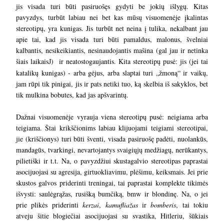
jis visada turi būti pasiruošęs gydyti be jokių išlygų. Kitas
pavyzdys, turbūt labiau nei bet kas mūsų visuomenėje įkalintas
stereotipų, yra kunigas. Jis turbūt net neina į tulika, nekalbant jau
apie tai, kad jis visada turi būti pamaldus, malonus, švelniai
kalbantis, nesikeikiantis, nesinaudojantis mašina (gal jau ir netinka
šiais laikais
) ir neatostogaujantis. Kita stereotipų pusė: jis (jei tai
J
katalikų kunigas) - arba gėjus, arba slaptai turi „žmoną“ ir vaikų,
jam rūpi tik pinigai, jis ir pats netiki tuo, ką skelbia iš sakyklos, bet
tik mulkina bobutes, kad jas apšvarintų.
Dažnai visuomenėje vyrauja viena stereotipų pusė: neigiama arba
teigiama. Štai krikščionims labiau klijuojami teigiami stereotipai,
jie (kriščionys) turi būti šventi, visada pasiruošę padėti, nuolankūs,
mandagūs, tvarkingi, nevartojantys svaigiųjų medžiagų, nerūkantys,
pilietiški ir t.t. Na, o pavyzdžiui skustagalvio stereotipas paprastai
asocijuojasi su agresija, girtuokliavimu, plėšimu, keiksmais. Jei prie
skustos galvos priderinti treningai, tai paprastai komplekte tikimės
išvysti: saulėgrąžas, rusišką bumčiką, bmw ir blondinę. Na, o jei
prie plikės priderinti
kerzai
,
kamufliažas
ir
bomberis
, tai tokiu
atveju šitie blogiečiai asocijuojasi su svastika, Hitleriu, šūkiais