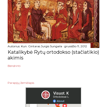
Autorius:
Kun. Gintaras Jurgis Sungaila
gruodžio 11, 2012
Katalikybė Rytų ortodokso (stačiatikio)
akimis
Bendrinti
Parapijų žemėlapis