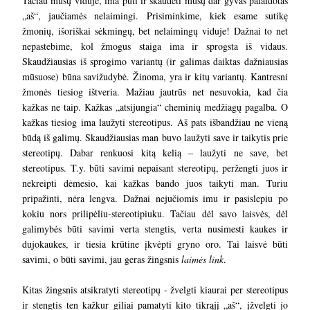
Tačiau mūsų viduje, ima pūti ir skaudėti mūsų dar gyvas palaidotas
„aš“, jaučiamės nelaimingi. Prisiminkime, kiek esame sutikę
žmonių, išoriškai sėkmingų, bet nelaimingų viduje! Dažnai to net
nepastebime, kol žmogus staiga ima ir sprogsta iš vidaus.
Skaudžiausias iš sprogimo variantų (ir galimas daiktas dažniausias
mūsuose) būna savižudybė. Žinoma, yra ir kitų variantų. Kantresni
žmonės tiesiog ištveria. Mažiau jautrūs net nesuvokia, kad čia
kažkas ne taip. Kažkas „atsijungia“ cheminių medžiagų pagalba. O
kažkas tiesiog ima laužyti stereotipus. Aš pats išbandžiau ne vieną
būdą iš galimų. Skaudžiausias man buvo laužyti save ir taikytis prie
stereotipų. Dabar renkuosi kitą kelią – laužyti ne save, bet
stereotipus. T.y. būti savimi nepaisant stereotipų, peržengti juos ir
nekreipti dėmesio, kai kažkas bando juos taikyti man. Turiu
pripažinti, nėra lengva. Dažnai nejučiomis imu ir pasislepiu po
kokiu nors prilipėliu-stereotipiuku. Tačiau dėl savo laisvės, dėl
galimybės būti savimi verta stengtis, verta nusimesti kaukes ir
dujokaukes, ir tiesia krūtine įkvėpti gryno oro. Tai laisvė būti
savimi, o būti savimi, jau geras žingsnis
laimės link
.
Kitas žingsnis atsikratyti stereotipų - žvelgti kiaurai per stereotipus
ir stengtis ten kažkur giliai pamatyti kito tikrąjį „aš“, įžvelgti jo