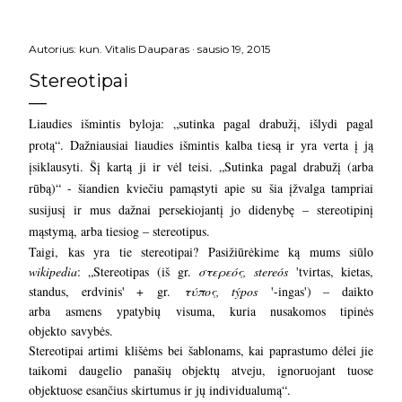
Autorius:
kun. Vitalis Dauparas
sausio 19, 2015
Stereotipai
Liaudies išmintis byloja: „sutinka pagal drabužį, išlydi pagal
protą“. Dažniausiai liaudies išmintis kalba tiesą ir yra verta į ją
įsiklausyti. Šį kartą ji ir vėl teisi. „Sutinka pagal drabužį (arba
rūbą)“ - šiandien kviečiu pamąstyti apie su šia įžvalga tampriai
susijusį ir mus dažnai persekiojantį jo didenybę – stereotipinį
mąstymą, arba tiesiog – stereotipus.
Taigi, kas yra tie stereotipai? Pasižiūrėkime ką mums siūlo
wikipedia
: „Stereotipas
(iš
gr.
στερεός, stereós
'tvirtas, kietas,
standus, erdvinis' +
gr.
τύπος, týpos
'-ingas') – daikto
arba
asmens
ypatybių visuma, kuria nusakomos tipinės
objekto
savybės
.
Stereotipai artimi
klišėms
bei
šablonams
, kai paprastumo dėlei jie
taikomi daugelio panašių objektų atveju, ignoruojant tuose
objektuose esančius skirtumus ir jų individualumą“.