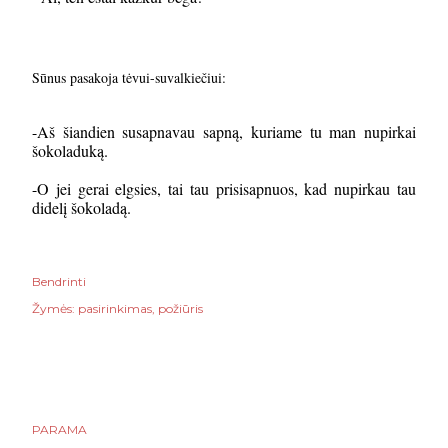
Sūnus pasakoja tėvui-suvalkiečiui:
-Aš šiandien susapnavau sapną, kuriame tu man nupirkai
šokoladuką.
-O jei gerai elgsies, tai tau prisisapnuos, kad nupirkau tau
didelį šokoladą.
Bendrinti
Žymės:
pasirinkimas
požiūris
PARAMA