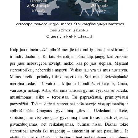
Stereotipai taikomi ir gyvūnams. Štai vargšas ryklys laikomas
baisiu žmonių žudiku.
O tiesa yra kiek kitokia... :)
Kaip jau minėta
wiki
apibrėžime: jie taikomi ignoruojant skirtumus
ir individualumą. Kartais stereotipai būna taip įaugę, kad žmonės
per juos nebesugeba įžvelgti nieko, kas po jais slepiasi. Mąstant
stereotipiškai, nebereikia mąstyti. Viskas jau yra už mus nustatyta.
Mums tereikia pritaikyti tinkamą etiketę. Štai matau šviesiaplaukė
mergina sėdasi už vairo – klijuoju blondinės etiketę ir, žinau,
vairuos ji nekaip. Arba, štai eina tamsaus gymio vyrukas su barzda,
musulmonas, aišku – teroristas. Tai paprasčiausi, primityviausi
pavyzdžiai. Tačiau dažnai stereotipai neša savyje visą apimančią ir
apibrėžiančią žmogaus gyvenimą „tiesą“. Uždėdami etiketę,
surūšiuojame visą žmogaus gyvenimą į tam tikras nusistovėjusias,
įsivaizduojamas, net reikalaujamas, būtinas nišas. Dažnai tokie
stereotipai atveda iki tragedijų – asmeninių ar net pasaulinių. Ir
visiškai neturi reikšmės, ar tie stereotipai turi teigiamą ar neigiamą