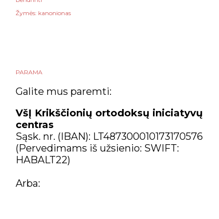
Žymės:
kanonionas
PARAMA
Galite mus paremti:
VšĮ Krikščionių ortodoksų iniciatyvų
centras
Sąsk. nr. (IBAN): LT487300010173170576
(Pervedimams iš užsienio: SWIFT:
HABALT22)
Arba: