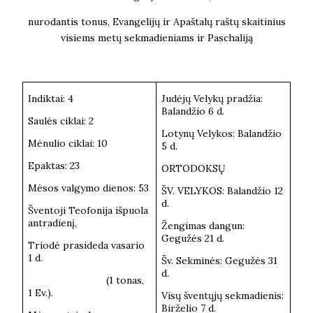
nurodantis tonus, Evangelijų ir Apaštalų raštų skaitinius
visiems metų sekmadieniams ir Paschaliją
Indiktai: 4
Judėjų Velykų pradžia:
Balandžio 6 d.
Saulės ciklai: 2
Lotynų Velykos: Balandžio
Mėnulio ciklai: 10
5 d.
Epaktas: 23
ORTODOKSŲ
Mėsos valgymo dienos: 53
ŠV. VELYKOS: Balandžio 12
d.
Šventoji Teofonija išpuola
antradienį,
Žengimas dangun:
Gegužės 21 d.
Triodė prasideda vasario
1 d.
Šv. Sekminės: Gegužės 31
d.
(1 tonas,
1 Ev.).
Visų šventųjų sekmadienis:
Birželio 7 d.