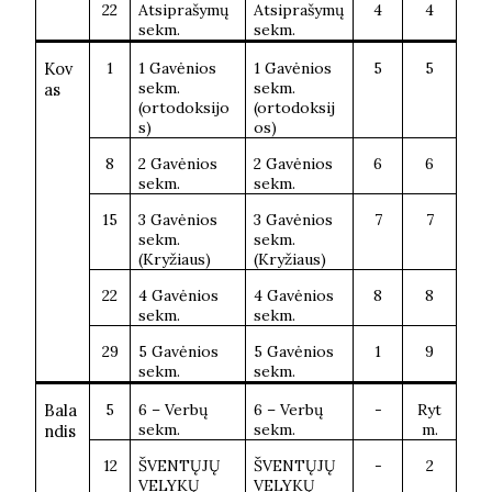
22
Atsiprašymų
Atsiprašymų
4
4
sekm.
sekm.
Kov
1
1 Gavėnios
1 Gavėnios
5
5
sekm.
sekm.
as
(ortodoksijo
(ortodoksij
s)
os)
8
2 Gavėnios
2 Gavėnios
6
6
sekm.
sekm.
15
3 Gavėnios
3 Gavėnios
7
7
sekm.
sekm.
(Kryžiaus)
(Kryžiaus)
22
4 Gavėnios
4 Gavėnios
8
8
sekm.
sekm.
29
5 Gavėnios
5 Gavėnios
1
9
sekm.
sekm.
Bala
5
6 – Verbų
6 – Verbų
-
Ryt
sekm.
sekm.
m.
ndis
12
ŠVENTŲJŲ
ŠVENTŲJŲ
-
2
VELYKŲ
VELYKŲ