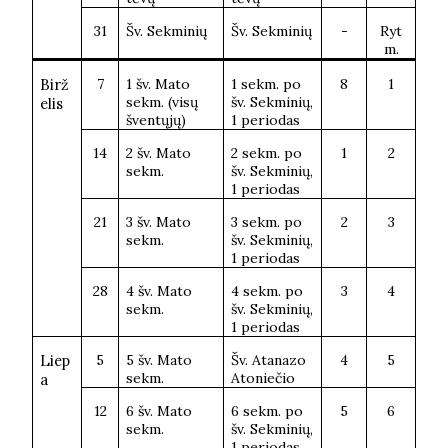
31
Šv. Sekminių
Šv. Sekminių
-
Ryt
m.
Birž
7
1 šv. Mato
1 sekm. po
8
1
sekm. (visų
šv. Sekminių,
elis
šventųjų)
1 periodas
14
2 šv. Mato
2 sekm. po
1
2
sekm.
šv. Sekminių,
1 periodas
21
3 šv. Mato
3 sekm. po
2
3
sekm.
šv. Sekminių,
1 periodas
28
4 šv. Mato
4 sekm. po
3
4
sekm.
šv. Sekminių,
1 periodas
Liep
5
5 šv. Mato
Šv. Atanazo
4
5
sekm.
Atoniečio
a
12
6 šv. Mato
6 sekm. po
5
6
sekm.
šv. Sekminių,
1 periodas