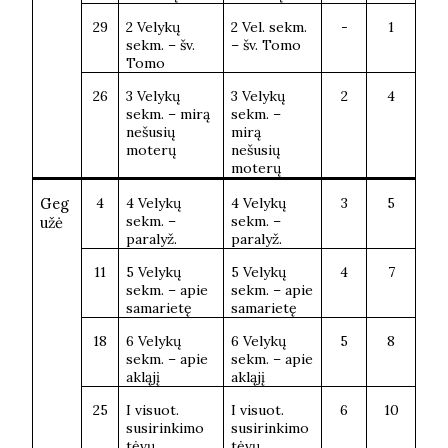
29
2 Velykų
2 Vel. sekm.
-
1
sekm. – šv.
– šv. Tomo
Tomo
26
3 Velykų
3 Velykų
2
4
sekm. – mirą
sekm. –
nešusių
mirą
moterų
nešusių
moterų
Geg
4
4 Velykų
4 Velykų
3
5
sekm. –
sekm. –
užė
paralyž.
paralyž.
11
5 Velykų
5 Velykų
4
7
sekm. – apie
sekm. – apie
samarietę
samarietę
18
6 Velykų
6 Velykų
5
8
sekm. – apie
sekm. – apie
akląjį
akląjį
25
I visuot.
I visuot.
6
10
susirinkimo
susirinkimo
tėvų
tėvų