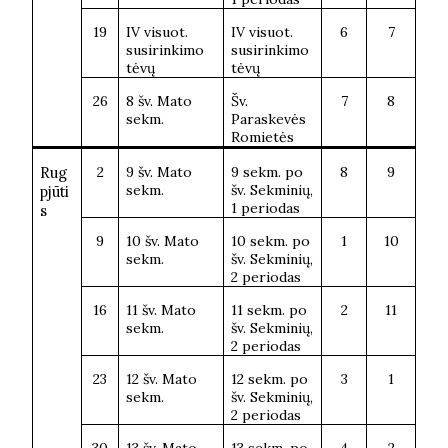
19
IV visuot.
IV visuot.
6
7
susirinkimo
susirinkimo
t
ėvų
t
ėvų
26
8 šv. Mato
Šv.
7
8
sekm.
Paraskevės
Romietės
Rug
2
9 šv. Mato
9 sekm. po
8
9
sekm.
šv. Sekminių,
pjūti
1 periodas
s
9
10 šv. Mato
10 sekm. po
1
10
sekm.
šv. Sekminių,
2 periodas
16
11 šv. Mato
11 sekm. po
2
11
sekm.
šv. Sekminių,
2 periodas
23
12 šv. Mato
12 sekm. po
3
1
sekm.
šv. Sekminių,
2 periodas