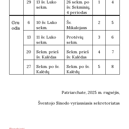
29
13 šv. Luko
26 sekm. po
1
4
sekm.
šv. Sekminių,
4 periodas
Gru
6
10 šv. Luko
Šv.
2
5
sekm.
Mikalojaus
odis
13
11 šv. Luko
Protėvių
3
6
sekm.
sekm.
20
Sekm. prieš
Sekm. prieš
4
7
šv. Kalėdas
šv. Kalėdas
27
Sekm. po šv.
Sekm. po šv.
5
8
Kalėdų
Kalėdų
Patriarchate, 2025 m. rugsėjis,
Šventojo Sinodo vyriausiasis sekretoriatas
Bendrinti