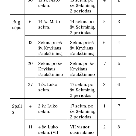
30
13 šv. Mato
13 sekm. po
4
2
sekm.
šv. Sekminių,
2 periodas
Rug
6
14 šv. Mato
14 sekm. po
5
3
sekm.
šv. Sekminių,
sėjis
2 periodas
13
Sekm. prieš
Sekm. prieš
6
4
šv. Kryžiaus
šv. Kryžiaus
išaukštinimą
išaukštinimą
20
Sekm. po šv.
Sekm. po šv.
7
5
Kryžiaus
Kryžiaus
išaukštinimo
išaukštinimo
27
1 šv. Luko
17 sekm. po
8
6
sekm.
šv. Sekminių,
2 periodas
Spali
4
2 šv. Luko
17 sekm. po
1
7
sekm.
šv. Sekminių,
s
2 periodas
11
4 šv. Luko
VII visuot.
2
8
sekm. (VII
susirinkimo