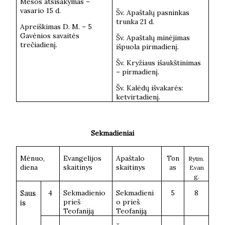
Mėsos atsisakymas –
vasario 15 d.
Šv. Apaštalų pasninkas
trunka 21 d.
Apreiškimas D. M. – 5
Gavėnios savaitės
Šv. Apaštalų minėjimas
trečiadienį.
išpuola pirmadienį.
Šv. Kryžiaus išaukštinimas
– pirmadienį.
Šv. Kalėdų išvakarės:
ketvirtadienį.
Sekmadieniai
Mėnuo,
Evangelijos
Apaštalo
Ton
Rytm.
diena
skaitinys
skaitinys
as
Evan
g.
Saus
4
Sekmadienio
Sekmadieni
5
8
prieš
o prieš
is
Teofaniją
Teofaniją