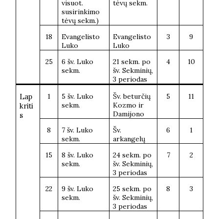
visuot.
tėvų sekm.
susirinkimo
tėvų sekm.)
18
Evangelisto
Evangelisto
3
9
Luko
Luko
25
6 šv. Luko
21 sekm. po
4
10
sekm.
šv. Sekminių,
3 periodas
Lap
1
5 šv. Luko
Šv. beturčių
5
11
sekm.
Kozmo ir
kriti
Damijono
s
8
7 šv. Luko
Šv.
6
1
sekm.
arkangelų
15
8 šv. Luko
24 sekm. po
7
2
sekm.
šv. Sekminių,
3 periodas
22
9 šv. Luko
25 sekm. po
8
3
sekm.
šv. Sekminių,
3 periodas