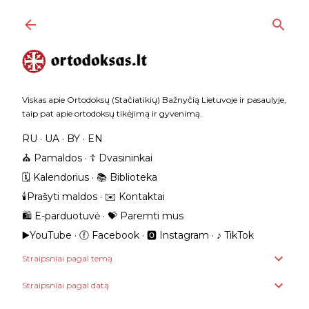
Praleisti ir pereiti prie pagrindinio turinio
Viskas apie Ortodoksų (Stačiatikių) Bažnyčią Lietuvoje ir pasaulyje,
taip pat apie ortodoksų tikėjimą ir gyvenimą.
RU
UA
BY
EN
⛪️ Pamaldos
☦️ Dvasininkai
🗓️ Kalendorius
📚 Biblioteka
🕯️Prašyti maldos
✉️ Kontaktai
🛍️ E-parduotuvė
💝 Paremti mus
▶️YouTube
ⓕ Facebook
🅾 Instagram
‎♪ TikTok
Straipsniai pagal temą
Straipsniai pagal datą