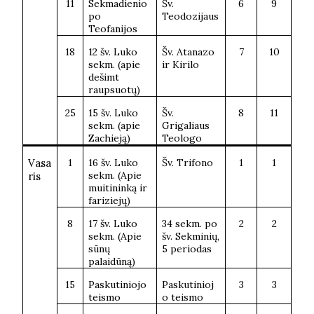
11
Sekmadienio
Šv.
6
9
po
Teodozijaus
Teofanijos
18
12 šv. Luko
Šv. Atanazo
7
10
sekm. (apie
ir Kirilo
dešimt
raupsuotų)
25
15 šv. Luko
Šv.
8
11
sekm. (apie
Grigaliaus
Zachieją)
Teologo
Vasa
1
16 šv. Luko
Šv. Trifono
1
1
sekm. (Apie
ris
muitininką ir
fariziejų)
8
17 šv. Luko
34 sekm. po
2
2
sekm. (Apie
šv. Sekminių,
sūnų
5 periodas
palaidūną)
15
Paskutiniojo
Paskutinioj
3
3
teismo
o teismo