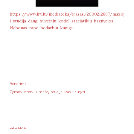
https://www.lrt.lt/mediateka/irasas/2000212687/mazoj
i-studija-daug-buveiniu-kodel-staciatikiu-baznycios-
klebonas-tapo-bedarbiu-kunigu
Bendrinti
Žymės:
interviu
mažoji studija
Pasiklausyti
PARAMA