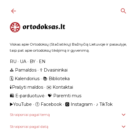
Praleisti ir pereiti prie pagrindinio turinio
Viskas apie Ortodoksų (Stačiatikių) Bažnyčią Lietuvoje ir pasaulyje,
taip pat apie ortodoksų tikėjimą ir gyvenimą.
RU
UA
BY
EN
⛪️ Pamaldos
☦️ Dvasininkai
🗓️ Kalendorius
📚 Biblioteka
🕯️Prašyti maldos
✉️ Kontaktai
🛍️ E-parduotuvė
💝 Paremti mus
▶️YouTube
ⓕ Facebook
🅾 Instagram
‎♪ TikTok
Straipsniai pagal temą
Straipsniai pagal datą