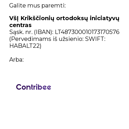
Galite mus paremti:
VšĮ Krikščionių ortodoksų iniciatyvų
centras
Sąsk. nr. (IBAN): LT487300010173170576
(Pervedimams iš užsienio: SWIFT:
HABALT22)
Arba: