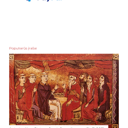
Populiarūs įrašai