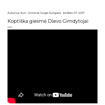
Autorius:
Kun. Gintaras Jurgis Sungaila
birželio 07, 2017
Koptiška giesmė Dievo Gimdytojai