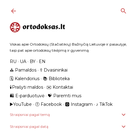
Praleisti ir pereiti prie pagrindinio turinio
Viskas apie Ortodoksų (Stačiatikių) Bažnyčią Lietuvoje ir pasaulyje,
taip pat apie ortodoksų tikėjimą ir gyvenimą.
RU
UA
BY
EN
⛪️ Pamaldos
☦️ Dvasininkai
🗓️ Kalendorius
📚 Biblioteka
🕯️Prašyti maldos
✉️ Kontaktai
🛍️ E-parduotuvė
💝 Paremti mus
▶️YouTube
ⓕ Facebook
🅾 Instagram
‎♪ TikTok
Straipsniai pagal temą
Straipsniai pagal datą