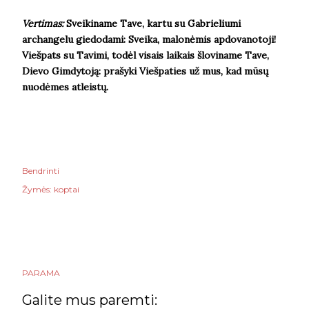
Vertimas:
Sveikiname Tave, kartu su Gabrieliumi
archangelu giedodami: Sveika, malonėmis apdovanotoji!
Viešpats su Tavimi, todėl visais laikais šloviname Tave,
Dievo Gimdytoją: prašyki Viešpaties už mus, kad mūsų
nuodėmes atleistų.
Bendrinti
Žymės:
koptai
PARAMA
Galite mus paremti: