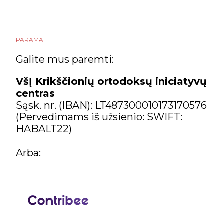
PARAMA
Galite mus paremti:
VšĮ Krikščionių ortodoksų iniciatyvų
centras
Sąsk. nr. (IBAN): LT487300010173170576
(Pervedimams iš užsienio: SWIFT:
HABALT22)
Arba: