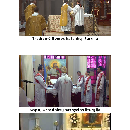
Tradicinė Romos katalikų liturgija
Koptų Ortodoksų Bažnyčios liturgija