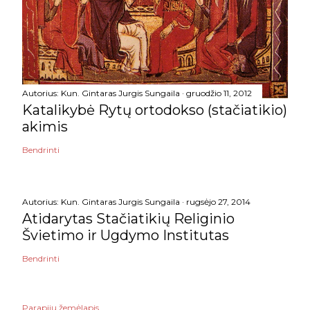
Autorius:
Kun. Gintaras Jurgis Sungaila
gruodžio 11, 2012
Katalikybė Rytų ortodokso (stačiatikio)
akimis
Bendrinti
Autorius:
Kun. Gintaras Jurgis Sungaila
rugsėjo 27, 2014
Atidarytas Stačiatikių Religinio
Švietimo ir Ugdymo Institutas
Bendrinti
Parapijų žemėlapis