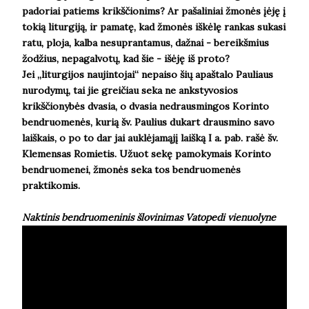
padoriai patiems krikščionims? Ar pašaliniai žmonės įėję į
tokią liturgiją, ir pamatę, kad žmonės iškėlę rankas sukasi
ratu, ploja, kalba nesuprantamus, dažnai - bereikšmius
žodžius, nepagalvotų, kad šie - išėję iš proto?
Jei
„liturgijos naujintojai
“ nepaiso šių apaštalo Pauliaus
nurodymų, tai jie greičiau seka ne ankstyvosios
krikščionybės dvasia, o dvasia nedrausmingos Korinto
bendruomenės, kurią šv. Paulius dukart drausmino savo
laiškais, o po to dar jai auklėjamąjį laišką I a. pab. rašė šv.
Klemensas Romietis. Užuot sekę pamokymais Korinto
bendruomenei, žmonės seka tos bendruomenės
praktikomis.
Naktinis bendruomeninis šlovinimas Vatopedi vienuolyne