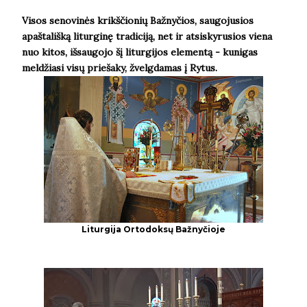
Visos senovinės krikščionių Bažnyčios, saugojusios
apaštališką liturginę tradiciją, net ir atsiskyrusios viena
nuo kitos, išsaugojo šį liturgijos elementą - kunigas
meldžiasi visų priešaky, žvelgdamas į Rytus.
Liturgija Ortodoksų Bažnyčioje