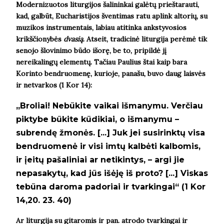
Modernizuotos liturgijos šalininkai galėtų prieštarauti,
kad, galbūt, Eucharistijos šventimas ratu aplink altorių, su
muzikos instrumentais, labiau atitinka ankstyvosios
krikščionybės
dvasią
. Atseit, tradicinė liturgija perėmė tik
senojo šlovinimo būdo išorę, be to, pripildė jį
nereikalingų elementų. Tačiau Paulius štai kaip bara
Korinto bendruomenę, kurioje, panašu, buvo daug laisvės
ir netvarkos (1 Kor 14):
„Broliai! Nebūkite vaikai išmanymu. Verčiau
piktybe būkite kūdikiai, o išmanymu –
subrendę žmonės. [...] Juk jei susirinktų visa
bendruomenė ir visi imtų kalbėti kalbomis,
ir įeitų pašaliniai ar netikintys, – argi jie
nepasakytų, kad jūs išėję iš proto? [...] Viskas
tebūna daroma padoriai ir tvarkingai“ (1 Kor
14,20. 23. 40)
Ar liturgija su gitaromis ir pan. atrodo tvarkingai ir