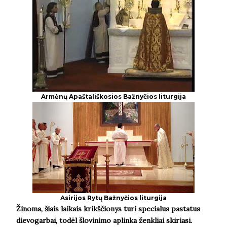
Armėnų Apaštališkosios Bažnyčios liturgija
Asirijos Rytų Bažnyčios liturgija
Žinoma, šiais laikais krikščionys turi specialus pastatus
dievogarbai, todėl šlovinimo aplinka ženkliai skiriasi.