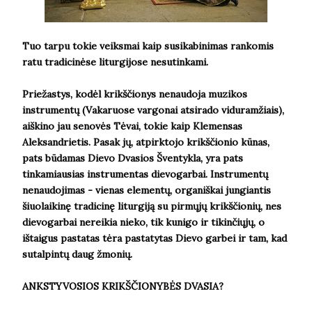
Tuo tarpu tokie veiksmai kaip susikabinimas rankomis
ratu tradicinėse liturgijose nesutinkami.
Priežastys, kodėl krikščionys nenaudoja muzikos
instrumentų (Vakaruose vargonai atsirado viduramžiais),
aiškino jau senovės Tėvai, tokie kaip Klemensas
Aleksandrietis. Pasak jų, atpirktojo krikščionio kūnas,
pats būdamas Dievo Dvasios Šventykla, yra pats
tinkamiausias instrumentas dievogarbai. Instrumentų
nenaudojimas - vienas elementų, organiškai jungiantis
šiuolaikinę tradicinę liturgiją su pirmųjų krikščionių, nes
dievogarbai nereikia nieko, tik kunigo ir tikinčiųjų, o
ištaigus pastatas tėra pastatytas Dievo garbei ir tam, kad
sutalpintų daug žmonių.
ANKSTYVOSIOS KRIKŠČIONYBĖS DVASIA?