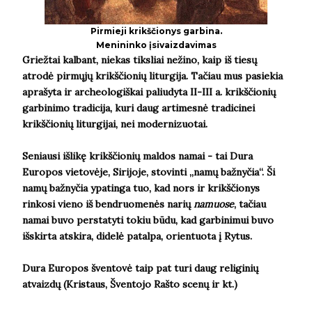
Pirmieji krikščionys garbina.
Menininko įsivaizdavimas
Griežtai kalbant, niekas tiksliai nežino, kaip iš tiesų
atrodė pirmųjų krikščionių liturgija. Tačiau mus pasiekia
aprašyta ir archeologiškai paliudyta II-III a. krikščionių
garbinimo tradicija, kuri daug artimesnė tradicinei
krikščionių liturgijai, nei modernizuotai.
Seniausi išlikę krikščionių maldos namai - tai Dura
Europos vietovėje, Sirijoje, stovinti „namų bažnyčia“. Ši
namų bažnyčia ypatinga tuo, kad nors ir krikščionys
rinkosi vieno iš bendruomenės narių
namuose
, tačiau
namai buvo perstatyti tokiu būdu, kad garbinimui buvo
išskirta atskira, didelė patalpa, orientuota į Rytus.
Dura Europos šventovė taip pat turi daug religinių
atvaizdų (Kristaus, Šventojo Rašto scenų ir kt.)