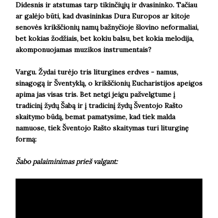
Didesnis ir atstumas tarp tikinčiųjų ir dvasininko. Tačiau
ar galėjo būti, kad dvasininkas Dura Europos ar kitoje
senovės krikščionių namų bažnyčioje šlovino neformaliai,
bet kokias žodžiais, bet kokiu balsu, bet kokia melodija,
akomponuojamas muzikos instrumentais?
Vargu. Žydai turėjo tris liturgines erdves - namus,
sinagogą ir Šventyklą, o krikščionių Eucharistijos apeigos
apima jas visas tris. Bet netgi jeigu pažvelgtume į
tradicinį žydų Šabą ir į tradicinį žydų Šventojo Rašto
skaitymo būdą, bemat pamatysime, kad tiek malda
namuose, tiek Šventojo Rašto skaitymas turi liturginę
formą:
Šabo palaiminimas prieš valgant: