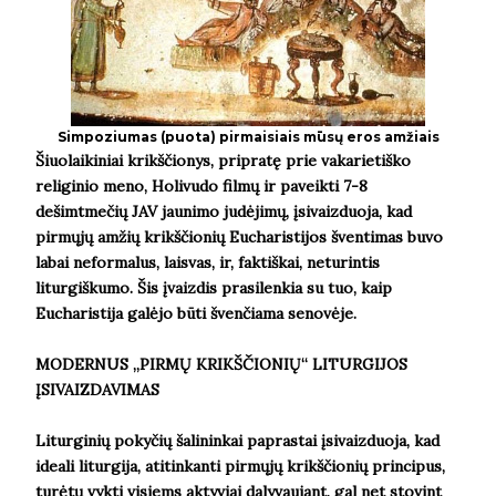
Simpoziumas (puota) pirmaisiais mūsų eros amžiais
Šiuolaikiniai krikščionys, pripratę prie vakarietiško
religinio meno, Holivudo filmų ir paveikti 7-8
dešimtmečių JAV jaunimo judėjimų, įsivaizduoja, kad
pirmųjų amžių krikščionių Eucharistijos šventimas buvo
labai neformalus, laisvas, ir, faktiškai, neturintis
liturgiškumo. Šis įvaizdis prasilenkia su tuo, kaip
Eucharistija galėjo būti švenčiama senovėje.
MODERNUS „PIRMŲ KRIKŠČIONIŲ“ LITURGIJOS
ĮSIVAIZDAVIMAS
Liturginių pokyčių šalininkai paprastai įsivaizduoja, kad
ideali liturgija, atitinkanti pirmųjų krikščionių principus,
turėtų vykti visiems aktyviai dalyvaujant, gal net stovint