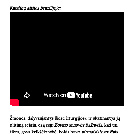
Katalikų Mišios Brazilijoje:
Žmonės, dalyvaujantys šiose liturgijose ir skatinantys jų
plitimą teigia, esą
taip šlovino senovės Bažnyčia
, kad tai
tikra, gyva krikščionybė, kokia buvo
pirmaisiais amžiais
.