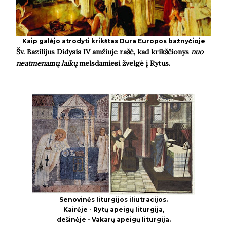
Kaip galėjo atrodyti krikštas Dura Europos bažnyčioje
Šv. Bazilijus Didysis IV amžiuje rašė, kad krikščionys
nuo
neatmenamų laikų
melsdamiesi žvelgė į Rytus.
Senovinės liturgijos iliutracijos.
Kairėje - Rytų apeigų liturgija,
dešinėje - Vakarų apeigų liturgija.