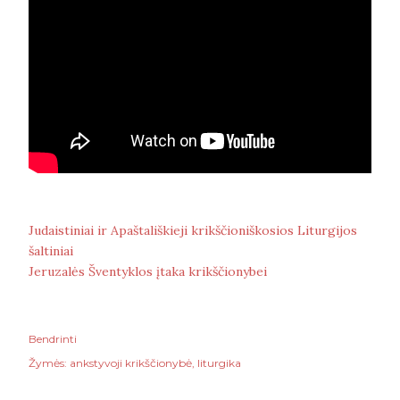
Judaistiniai ir Apaštališkieji krikščioniškosios Liturgijos
šaltiniai
Jeruzalės Šventyklos įtaka krikščionybei
Bendrinti
Žymės:
ankstyvoji krikščionybė
liturgika