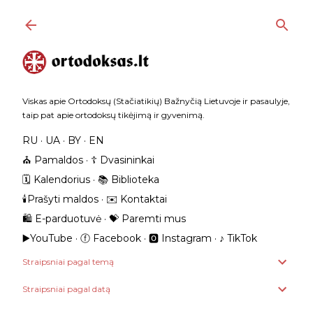
Praleisti ir pereiti prie pagrindinio turinio
Viskas apie Ortodoksų (Stačiatikių) Bažnyčią Lietuvoje ir pasaulyje,
taip pat apie ortodoksų tikėjimą ir gyvenimą.
RU
UA
BY
EN
⛪️ Pamaldos
☦️ Dvasininkai
🗓️ Kalendorius
📚 Biblioteka
🕯️Prašyti maldos
✉️ Kontaktai
🛍️ E-parduotuvė
💝 Paremti mus
▶️YouTube
ⓕ Facebook
🅾 Instagram
‎♪ TikTok
Straipsniai pagal temą
Straipsniai pagal datą