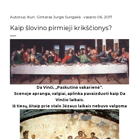
Autorius:
Kun. Gintaras Jurgis Sungaila
vasario 06, 2017
Kaip šlovino pirmieji krikščionys?
Da Vinči, „Paskutinė vakarienė“.
Scenoje apranga, valgiai, aplinka pavaizduoti kaip Da
Vinčio laikais.
Iš tiesų, šitaip prie stalo Jėzaus laikais nebuvo valgoma