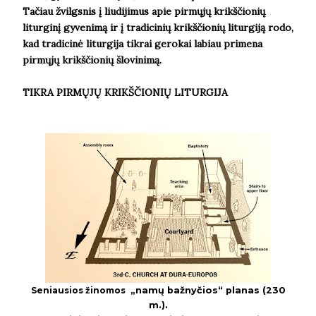
Tačiau žvilgsnis į liudijimus apie pirmųjų krikščionių
liturginį gyvenimą ir į tradicinių krikščionių liturgiją rodo,
kad tradicinė liturgija tikrai gerokai labiau primena
pirmųjų krikščionių šlovinimą.
TIKRA PIRMŲJŲ KRIKŠČIONIŲ LITURGIJA
Seniausios žinomos
„namų bažnyčios“ planas (230
m.).