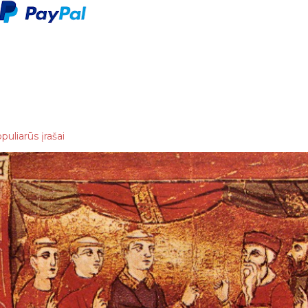
puliarūs įrašai