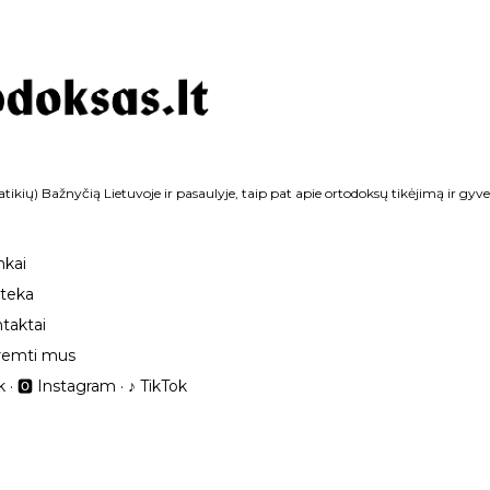
Praleisti ir pereiti prie pagrindinio turinio
tikių) Bažnyčią Lietuvoje ir pasaulyje, taip pat apie ortodoksų tikėjimą ir gyv
nkai
oteka
taktai
remti mus
k
🅾 Instagram
‎♪ TikTok