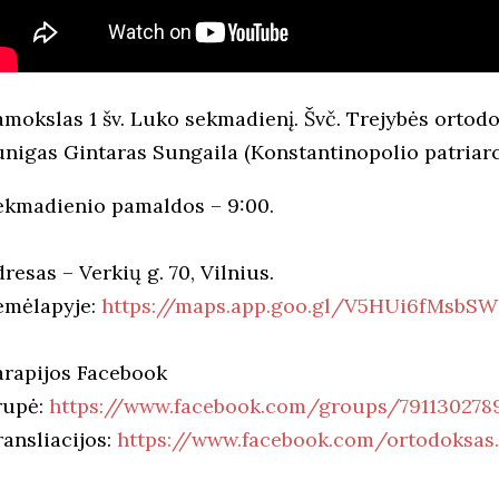
amokslas 1 šv. Luko sekmadienį. Švč. Trejybės ort
unigas Gintaras Sungaila (Konstantinopolio patriarc
ekmadienio pamaldos – 9:00.
resas – Verkių g. 70, Vilnius.
emėlapyje:
https://maps.app.goo.gl/V5HUi6fMsbS
arapijos Facebook
rupė:
https://www.facebook.com/groups/791130278
ransliacijos:
https://www.facebook.com/ortodoksas.