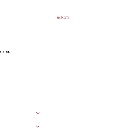
Ieškoti
enimą.