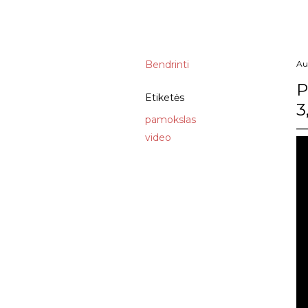
Bendrinti
Au
P
Etiketės
3
pamokslas
video