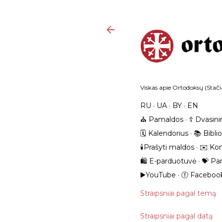
Viskas apie Ortodoksų (Stačia
RU
UA
BY
EN
⛪️ Pamaldos
☦️ Dvasini
🗓️ Kalendorius
📚 Bibli
🕯️Prašyti maldos
✉️ Kon
🛍️ E-parduotuvė
💝 Pa
▶️YouTube
ⓕ Faceboo
Straipsniai pagal temą
Straipsniai pagal datą