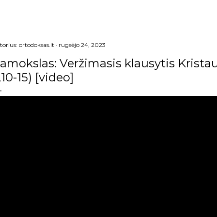
torius:
ortodoksas.lt
rugsėjo 24, 2023
amokslas: Veržimasis klausytis Kristaus
,10-15) [video]