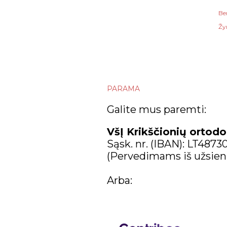
Be
Žy
PARAMA
Galite mus paremti:
VšĮ Krikščionių ortodo
Sąsk. nr. (IBAN): LT487
(Pervedimams iš užsien
Arba: