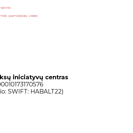
ndrinti
mės:
pamokslas
video
ksų iniciatyvų centras
300010173170576
io: SWIFT: HABALT22)