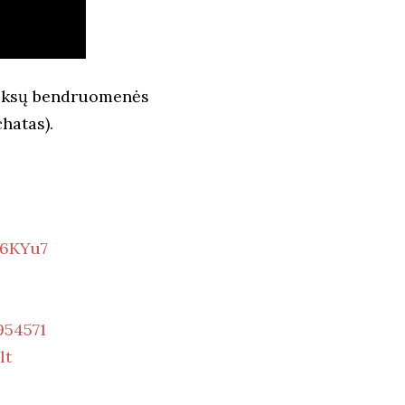
odoksų bendruomenės
hatas).
W6KYu7
954571
lt