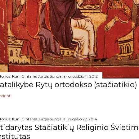
torius:
Kun. Gintaras Jurgis Sungaila
gruodžio 11, 2012
atalikybė Rytų ortodokso (stačiatikio)
ndrinti
torius:
Kun. Gintaras Jurgis Sungaila
rugsėjo 27, 2014
tidarytas Stačiatikių Religinio Šviet
nstitutas