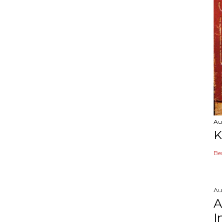
Au
K
Be
Au
A
I