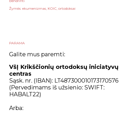
Bendrinti
Žymės:
ekumenizmas
KOIC
ortodoksai
PARAMA
Galite mus paremti:
VšĮ Krikščionių ortodoksų iniciatyvų
centras
Sąsk. nr. (IBAN): LT487300010173170576
(Pervedimams iš užsienio: SWIFT:
HABALT22)
Arba: