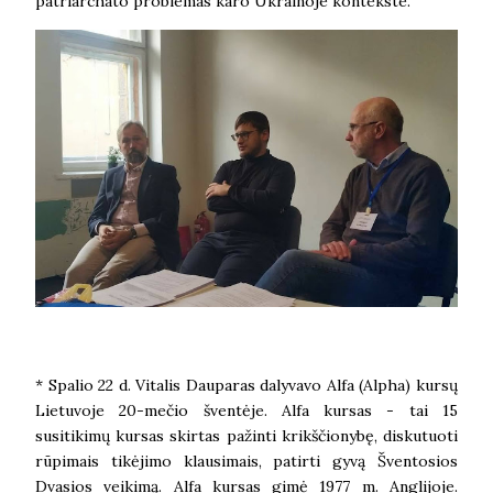
patriarchato problemas karo Ukrainoje kontekste.
* Spalio 22 d. Vitalis Dauparas dalyvavo Alfa (Alpha) kursų
Lietuvoje 20-mečio šventėje. Alfa kursas - tai 15
susitikimų kursas skirtas pažinti krikščionybę, diskutuoti
rūpimais tikėjimo klausimais, patirti gyvą Šventosios
Dvasios veikimą. Alfa kursas gimė 1977 m. Anglijoje.