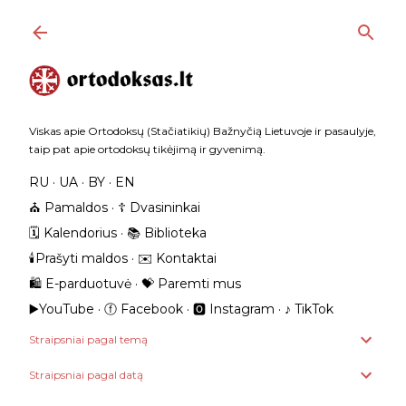
Praleisti ir pereiti prie pagrindinio turinio
Viskas apie Ortodoksų (Stačiatikių) Bažnyčią Lietuvoje ir pasaulyje,
taip pat apie ortodoksų tikėjimą ir gyvenimą.
RU
UA
BY
EN
⛪️ Pamaldos
☦️ Dvasininkai
🗓️ Kalendorius
📚 Biblioteka
🕯️Prašyti maldos
✉️ Kontaktai
🛍️ E-parduotuvė
💝 Paremti mus
▶️YouTube
ⓕ Facebook
🅾 Instagram
‎♪ TikTok
Straipsniai pagal temą
Straipsniai pagal datą