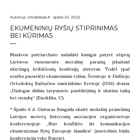
Autorius:
ortodoksas.lt
spalio 24, 2022
EKUMENINIŲ RYŠIŲ STIPRINIMAS
BEI KŪRIMAS
Maskvos patriarchato nušalinti kunigai patyrė stiprią
Lietuvos visuomenės moralinę paramą, įskaitant
skirtingų krikščionių konfesijų atstovus. Todėl ypač
svarbu puoselėti ekumeninius ryšius, Šventojo ir Didžiojo
Ortodoksų Bažnyčios susirinkimo Kretoje (2016) dvasia:
„Dialogas didina tarpusavio pasitikėjimą ir skatina taiką
bei vienybę“ (Enciklika, 17).
* Spalio 6 d. Gintaras Sungaila skaitė mokslinį pranešimą
Latvijos moterų liuteronių asociacijos organizuotoje
konferencijoje „Nuo konflikto iki komunikacijos
ekumenizmas Rytų Europoje šiandien“ (nuotoliniu būdu,
konferencija vyko Rygoje).