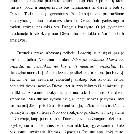
artumo, nemokame patarnauti artimui, taip bus ir po mūsų kūno
mirties. Todėl ir anapus mums bus neįmanoma tai daryti ir būti su
Dievu. Todėl mūsų gyvenimas čia žemėje yra pasiruošimas
amžinybei, jau čia mokomės šlovinti Dievą, būti gailestingi ir
mylėti artimą, nes tokia yra Dangaus karalystė. O jei gyvename
nuodėmėje ir atsiskyrę nuo Dievo, tuomet tokia mūsų laukia ir
amžinybė.
Turtuolis prašo Abraomą prikelti Lozorių ir nusiųsti pas jo
brolius. Tačiau Abraomas atsako:
Jeigu jie neklauso Mozės nei
pranašų, tai nepatikės, jei kas ir iš numirusių prisikeltų
. Tai
tiesioginė nuoroda į būsimą Jėzaus prisikėlimą, o mums jau buvusį.
Tačiau net tai neatveria užkietintų širdžių. Kai žmonės nenori
pamatyti tiesos, neieško Dievo, net ir prisikėlimas iš numirusių jų
neįtikins. Abraomo atsakymas yra nuoroda ir mums, šių dienų
žmonėms. Mes turime žymiai daugiau negu Mozės įstatymas, mes
turime patį Jėzų, prisikėlusį iš numirusiųjų, tačiau ar mes trokštame
pamatyti ir išgirsti tiesą? Nuo šio atsakymo priklauso ir mūsų ateitis
amžinybėje, kaip jai ruošimės. Dievas pats tapo žmogumi dėl mūsų
išgelbėjimo ir dabar mūsų eilė pasirinkti kaip gyvensime ir koks
bus mūsų amžinasis likimas. Apaštalas Paulius apie tokį mūsų