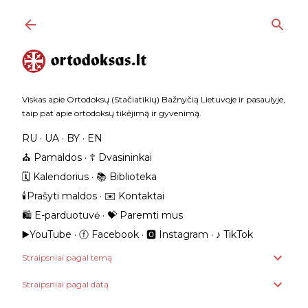
Praleisti ir pereiti prie pagrindinio turinio
Viskas apie Ortodoksų (Stačiatikių) Bažnyčią Lietuvoje ir pasaulyje,
taip pat apie ortodoksų tikėjimą ir gyvenimą.
RU
UA
BY
EN
⛪️ Pamaldos
☦️ Dvasininkai
🗓️ Kalendorius
📚 Biblioteka
🕯️Prašyti maldos
✉️ Kontaktai
🛍️ E-parduotuvė
💝 Paremti mus
▶️YouTube
ⓕ Facebook
🅾 Instagram
‎♪ TikTok
Straipsniai pagal temą
Straipsniai pagal datą