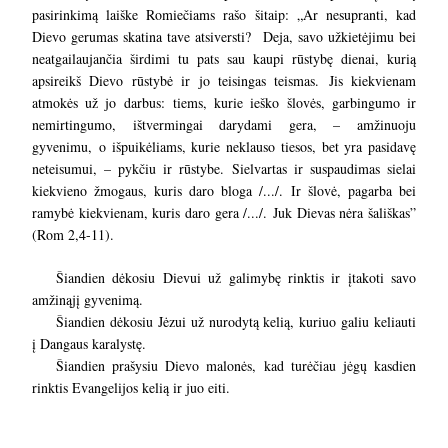
pasirinkimą laiške Romiečiams rašo šitaip: „
Ar nesupranti, kad
Dievo gerumas skatina tave atsiversti?
Deja, savo užkietėjimu bei
neatgailaujančia širdimi tu pats sau kaupi rūstybę dienai, kurią
apsireikš Dievo rūstybė ir jo teisingas teismas.
Jis kiekvienam
atmokės už jo darbus: tiems, kurie ieško šlovės, garbingumo ir
nemirtingumo, ištvermingai darydami gera, – amžinuoju
gyvenimu,
o išpuikėliams, kurie neklauso tiesos, bet yra pasidavę
neteisumui, – pykčiu ir rūstybe.
Sielvartas ir suspaudimas sielai
kiekvieno žmogaus, kuris daro bloga /.../.
Ir šlovė, pagarba bei
ramybė kiekvienam, kuris daro gera /.../.
Juk Dievas nėra šališkas”
(Rom 2,4-11).
Šiandien dėkosiu Dievui už galimybę rinktis ir įtakoti savo
amžinąjį gyvenimą.
Šiandien dėkosiu Jėzui už nurodytą kelią, kuriuo galiu keliauti
į Dangaus karalystę.
Šiandien prašysiu Dievo malonės, kad turėčiau jėgų kasdien
rinktis Evangelijos kelią ir juo eiti.