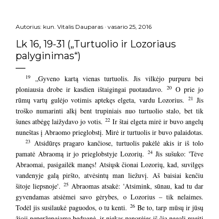
Autorius:
kun. Vitalis Dauparas
vasario 25, 2016
Lk 16, 19-31 („Turtuolio ir Lozoriaus
palyginimas“)
19
„Gyveno kartą vienas turtuolis. Jis vilkėjo purpuru bei
20
ploniausia drobe ir kasdien ištaigingai puotaudavo.
O prie jo
21
rūmų vartų gulėjo votimis aptekęs elgeta, vardu Lozorius.
Jis
troško numarinti alkį bent trupiniais
nuo turtuolio stalo, bet tik
22
šunes atbėgę laižydavo jo votis.
Ir štai elgeta mirė ir buvo angelų
nuneštas į Abraomo prieglobstį. Mirė ir turtuolis ir buvo palaidotas.
23
Atsidūręs pragaro kančiose, turtuolis pakėlė akis ir iš tolo
24
pamatė Abraomą ir jo prieglobstyje Lozorių.
Jis sušuko: 'Tėve
Abraomai, pasigailėk manęs! Atsiųsk čionai Lozorių, kad, suvilgęs
vandenyje galą piršto, atvėsintų man liežuvį. Aš baisiai kenčiu
25
šitoje liepsnoje'.
Abraomas atsakė: 'Atsimink, sūnau, kad tu dar
gyvendamas atsiėmei savo gėrybes, o Lozorius – tik nelaimes.
26
Todėl jis susilaukė paguodos, o tu kenti.
Be to, tarp mūsų ir jūsų
žioji neperžengiama bedugnė, ir niekas panorėjęs iš čia negali nueiti