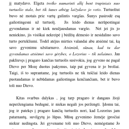
jį matydavo. Elgeta
troško numarinti alkį bent trupiniais
nuo
turtuolio stalo, bet tik šunes atbėgę laižydavo jo votis
. Turtuoliui
buvo nė motais prie vartų gulintis vargšas. Šunys pasirodė esą
gailestingesni už turtuolį. Jis leido dienas nerūpestingai
gyvendamas ir nė kiek neužjausdamas vargšo. Net jei jis jo
neniekino, jis visiškai nekreipė į bėdžių dėmesio ir nesidalino savo
turto pertekliumi. Todėl atėjus mirties valandai abu atsiėmė tai, ką
savo gyvenimu užsitarnavo.
Atsimink, sūnau, kad tu dar
gyvendamas atsiėmei savo gėrybes, o Lozorius – tik nelaimes
. Jau
pakliuvęs į pragaro kančias turtuolis susivokia, jog gyveno ne pagal
Dievo per Mozę duotus įsakymus, taip pat gyvena ir jo broliai.
Taigi, iš to suprantame, jog turtuolis ne tik tuščiai leido dienas
puotaudamas ir nebūdamas gailestingas kenčiančiam, bet ir buvo
toli nuo Dievo.
Kitas svarbus dalykas , jog tarp pragaro ir dangaus žioji
neperžengiama bedugnė, ir niekas negali jos peržengti. Įdomu tai,
jog ir patekęs į pragaro kančią turtuolis nori, kad Lozorius jam
patarnautų, suvilgytų jo lūpas. Mūsų gyvenimo žemėje įpročiai
niekur nedingsta. Jei gyvename toli nuo Dievo, nemėgstame Jo