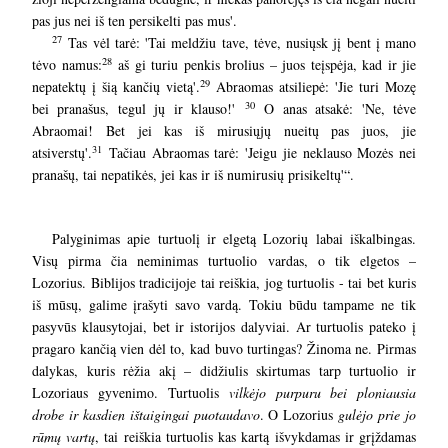
pas jus nei iš ten persikelti pas mus'.
27
Tas vėl tarė: 'Tai meldžiu tave, tėve, nusiųsk jį bent į mano
28
tėvo namus:
aš gi turiu penkis brolius – juos teįspėja, kad ir jie
29
nepatektų į šią kančių vietą'.
Abraomas atsiliepė: 'Jie turi Mozę
30
bei pranašus, tegul jų ir klauso!'
O anas atsakė: 'Ne, tėve
Abraomai! Bet jei kas iš mirusiųjų nueitų pas juos, jie
31
atsiverstų'.
Tačiau Abraomas tarė: 'Jeigu jie neklauso Mozės nei
pranašų, tai nepatikės, jei kas ir iš numirusių prisikeltų'“.
Palyginimas apie turtuolį ir elgetą Lozorių labai iškalbingas.
Visų pirma čia neminimas turtuolio vardas, o tik elgetos –
Lozorius. Biblijos tradicijoje tai reiškia, jog turtuolis - tai bet kuris
iš mūsų, galime įrašyti savo vardą. Tokiu būdu tampame ne tik
pasyvūs klausytojai, bet ir istorijos dalyviai. Ar turtuolis pateko į
pragaro kančią vien dėl to, kad buvo turtingas? Žinoma ne. Pirmas
dalykas, kuris rėžia akį – didžiulis skirtumas tarp turtuolio ir
Lozoriaus gyvenimo.
Turtuolis
vilkėjo purpuru bei ploniausia
drobe ir kasdien ištaigingai puotaudavo
. O Lozorius
gulėjo prie jo
rūmų vartų
, tai reiškia turtuolis kas kartą išvykdamas ir grįždamas