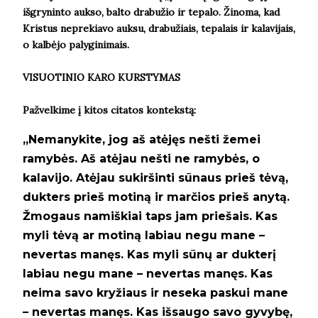
išgryninto aukso, balto drabužio ir tepalo. Žinoma, kad
Kristus neprekiavo auksu, drabužiais, tepalais ir kalavijais,
o kalbėjo palyginimais.
VISUOTINIO KARO KURSTYMAS
Pažvelkime į kitos citatos kontekstą:
„Nemanykite, jog aš atėjęs nešti žemei
ramybės. Aš atėjau nešti ne ramybės, o
kalavijo. Atėjau sukiršinti sūnaus prieš tėvą,
dukters prieš motiną ir marčios prieš anytą.
Žmogaus namiškiai taps jam priešais. Kas
myli tėvą ar motiną labiau negu mane –
nevertas manęs. Kas myli sūnų ar dukterį
labiau negu mane – nevertas manęs. Kas
neima savo kryžiaus ir neseka paskui mane
– nevertas manęs. Kas išsaugo savo gyvybę,