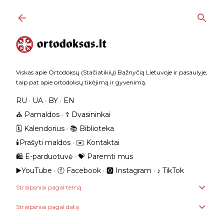
Praleisti ir pereiti prie pagrindinio turinio
Viskas apie Ortodoksų (Stačiatikių) Bažnyčią Lietuvoje ir pasaulyje,
taip pat apie ortodoksų tikėjimą ir gyvenimą.
RU
UA
BY
EN
⛪️ Pamaldos
☦️ Dvasininkai
🗓️ Kalendorius
📚 Biblioteka
🕯️Prašyti maldos
✉️ Kontaktai
🛍️ E-parduotuvė
💝 Paremti mus
▶️YouTube
ⓕ Facebook
🅾 Instagram
‎♪ TikTok
Straipsniai pagal temą
Straipsniai pagal datą