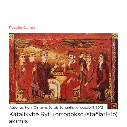
Populiarūs įrašai
Autorius:
Kun. Gintaras Jurgis Sungaila
gruodžio 11, 2012
Katalikybė Rytų ortodokso (stačiatikio)
akimis