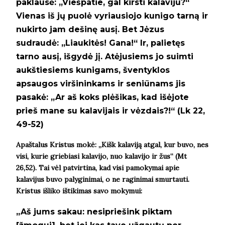
paklausė: „Viešpatie, gal kirsti kalaviju?“
Vienas iš jų puolė vyriausiojo kunigo tarną ir
nukirto jam dešinę ausį. Bet Jėzus
sudraudė: „Liaukitės! Gana!“ Ir, palietęs
tarno ausį, išgydė jį.
Atėjusiems jo suimti
aukštiesiems kunigams, šventyklos
apsaugos viršininkams ir seniūnams jis
pasakė: „Ar aš koks plėšikas, kad išėjote
prieš mane su kalavijais ir vėzdais?!
“ (
Lk 22,
49-52)
Apaštalus Kristus mokė:
„Kišk kalaviją atgal, kur buvo, nes
visi, kurie griebiasi kalavijo, nuo kalavijo ir žus“ (Mt
26,52). Tai vėl patvirtina, kad visi pamokymai apie
kalavijus buvo palyginimai, o ne raginimai smurtauti.
Kristus išliko ištikimas savo mokymui:
„A
š jums sakau: nesipriešink piktam