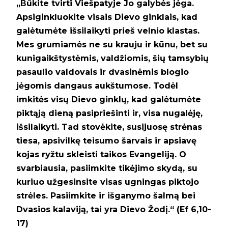
„Β
ūkite tvirti Viešpatyje Jo galybės jėga.
Apsiginkluokite visais Dievo ginklais, kad
galėtumėte išsilaikyti prieš velnio klastas.
Mes grumiamės ne su krauju ir kūnu, bet su
kunigaikštystėmis, valdžiomis, šių tamsybių
pasaulio valdovais ir dvasinėmis blogio
jėgomis dangaus aukštumose. Todėl
imkitės visų Dievo ginklų, kad galėtumėte
piktąją dieną pasipriešinti ir, visa nugalėję,
išsilaikyti. Tad stovėkite, susijuosę strėnas
tiesa, apsivilkę teisumo šarvais ir apsiavę
kojas ryžtu skleisti taikos Evangeliją. O
svarbiausia, pasiimkite tikėjimo skydą, su
kuriuo užgesinsite visas ugningas piktojo
strėles. Pasiimkite ir išganymo šalmą bei
Dvasios kalaviją, tai yra Dievo Žodį.
“
(Ef 6,10-
17)