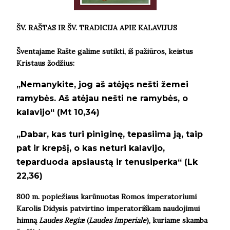
ŠV. RAŠTAS IR ŠV. TRADICIJA APIE KALAVIJUS
Šventajame Rašte galime sutikti, iš pažiūros, keistus
Kristaus žodžius:
„Nemanykite, jog aš atėjęs nešti žemei
ramybės. Aš atėjau nešti ne ramybės, o
kalavijo“ (Mt 10,34)
„Dabar, kas turi piniginę, tepasiima ją, taip
pat ir krepšį, o kas neturi kalavijo,
teparduoda apsiaustą ir tenusiperka“ (Lk
22,36)
800 m. popiežiaus karūnuotas Romos imperatoriumi
Karolis Didysis patvirtino imperatoriškam naudojimui
himną
Laudes Regiæ
(
Laudes Imperiale
), kuriame skamba