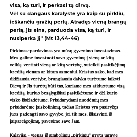
visa, ką turi, ir perkasi tą dirvą.
Vėl su dangaus karalyste yra kaip su pirkliu,
ieškančiu gražių perlų. Atradęs vieną brangų
perlą, jis eina, parduoda visa, ką turi, ir
nusiperka jį“ (Mt 13,44-46)
Pirkimas-pardavimas yra mūsų gyvenimo investavimas.
Mes galime investuoti savo gyvenimą į vieną ar kitą
veiklą, vertinti vieną ar kitą vertybę, suteikti pasitikėjimą
kreditą vienam ar kitam asmeniui. Kristus sako, kad mes
didžiausia vertybe, brangiausiu dalyku turėtume laikyti
Dievą ir Jis turėtų būti tas, kuriame mes atiduotume visą
kreditą, kuriuo besąlygiškai pasitikėtume ir dėl kurio
visko išsižadėtume. Prisidarydami nuodėmių mes
prisidarėme įsiskolinimų, tačiau Kristus yra pasiryžęs
juos padengti savo gyvybe, jei tik mes, išlaisvinti iš
įsipareigojimų, pavesime save Jam.
Kalavijai - vienas iš simbolinių
„
pirkinių
“ greta ugnyje