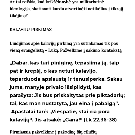
Ar tai reiškia, kad krikščionybė yra militaristinė
ideologija, skatinanti kardu atvertinėti netikėlius į tikrąjį
tikėjimą?
KALAVIJŲ PIRKIMAS
Liudijimas apie kalavijų pirkimą yra sutinkamas tik pas
vieną evangelistą - Luką. Pažvelkime į sakinio kontekstą:
„Dabar, kas turi piniginę, tepasiima ją, taip
pat ir krepšį, o kas neturi kalavijo,
teparduoda apsiaustą ir tenusiperka.
Sakau
jums, manyje privalo išsipildyti, kas
parašyta: Jis bus priskaitytas prie piktadarių;
tai, kas man nustatyta, jau eina į pabaigą“.
Apaštalai tarė: „Viešpatie, štai čia pora
kalavijų“. Jis atsakė: „Gana!“ (Lk 22,36-38)
Pirmiausia pažvelkime į pažodinę šių eilučių