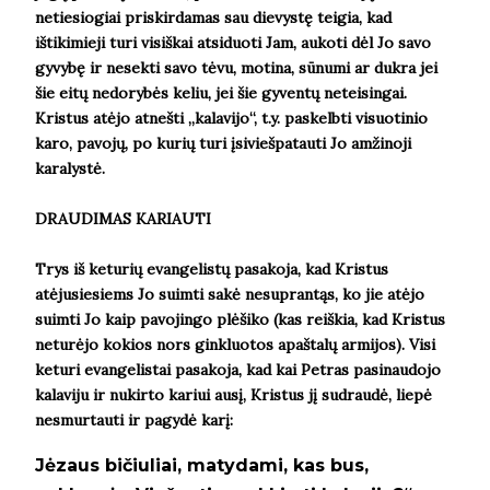
netiesiogiai priskirdamas sau dievystę teigia, kad
ištikimieji turi visiškai atsiduoti Jam, aukoti dėl Jo savo
gyvybę ir nesekti savo tėvu, motina, sūnumi ar dukra jei
šie eitų nedorybės keliu, jei šie gyventų neteisingai.
Kristus atėjo atnešti
„kalavijo“, t.y. paskelbti visuotinio
karo, pavojų, po kurių turi įsiviešpatauti Jo amžinoji
karalystė.
DRAUDIMAS KARIAUTI
Trys iš keturių evangelistų pasakoja, kad Kristus
atėjusiesiems Jo suimti sakė nesuprantąs, ko jie atėjo
suimti Jo kaip pavojingo plėšiko (kas reiškia, kad Kristus
neturėjo kokios nors ginkluotos apaštalų armijos). Visi
keturi evangelistai pasakoja, kad kai Petras pasinaudojo
kalaviju ir nukirto kariui ausį, Kristus jį sudraudė, liepė
nesmurtauti ir pagydė karį:
Jėzaus bičiuliai, matydami, kas bus,