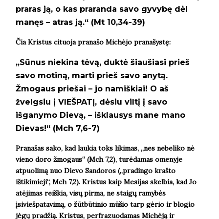
praras ją, o kas praranda savo gyvybę dėl
manęs – atras ją.“ (Mt 10,34-39)
Čia Kristus cituoja pranašo
Michėjo pranašystę:
„S
ūnus niekina tėvą, duktė šiaušiasi prieš
savo motiną, marti prieš savo anytą.
Žmogaus priešai – jo namiškiai! O aš
žvelgsiu į VIEŠPATĮ, dėsiu viltį į savo
išganymo Dievą, – išklausys mane mano
Dievas!
“
(Mch 7,6-7)
Pranašas sako, kad laukia toks likimas, „nes nebeliko nė
vieno doro žmogaus“ (Mch 7,2), turėdamas omenyje
atpuolimą nuo Dievo Sandoros („pradingo krašto
ištikimieji“, Mch 7,2). Kristus kaip Mesijas skelbia, kad Jo
atėjimas reiškia, visų pirma, ne staigų ramybės
įsiviešpatavimą, o žūtbūtinio mūšio tarp gėrio ir blogio
jėgų pradžią. Kristus, perfrazuodamas Michėją ir