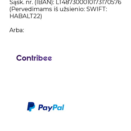
Sąsk. nr. (IBAN): LT487300010173170576
(Pervedimams iš užsienio: SWIFT:
HABALT22)
Arba: