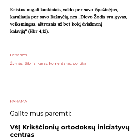
Kristus nugali kankiniais, valdo per savo išpažinėjus,
karaliauja per savo Bažnyčią, nes „
Dievo Žodis yra gyvas,
veiksmingas, aštresnis už bet kokį dviašmenį
kalaviją
“
(Hbr 4,12).
Bendrinti
Žymės:
Biblija
karas
komentaras
politika
PARAMA
Galite mus paremti:
VšĮ Krikščionių ortodoksų iniciatyvų
centras