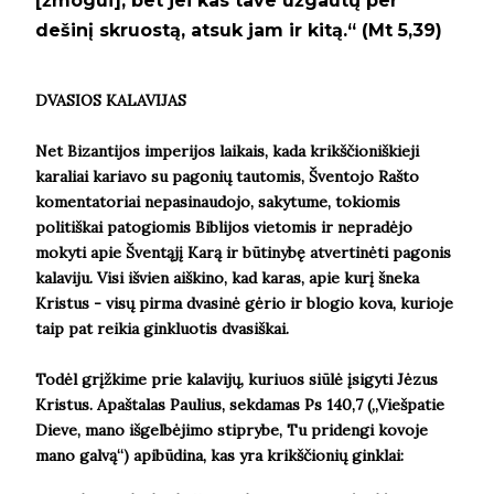
[žmogui], bet jei kas tave užgautų per
dešinį skruostą, atsuk jam ir kitą.
“
(Mt 5,39)
DVASIOS KALAVIJAS
Net Bizantijos imperijos laikais, kada krikščioniškieji
karaliai kariavo su pagonių tautomis, Šventojo Rašto
komentatoriai nepasinaudojo, sakytume, tokiomis
politiškai patogiomis Biblijos vietomis ir nepradėjo
mokyti apie Šventąjį Karą ir būtinybę atvertinėti pagonis
kalaviju. Visi išvien aiškino, kad karas, apie kurį šneka
Kristus - visų pirma dvasinė gėrio ir blogio kova, kurioje
taip pat reikia ginkluotis dvasiškai.
Todėl grįžkime prie kalavijų, kuriuos siūlė įsigyti Jėzus
Kristus. Apaštalas Paulius, sekdamas
Ps 140,7 (
„
Viešpatie
Dieve, mano išgelbėjimo stiprybe, Tu pridengi kovoje
mano galvą
“
) apibūdina, kas yra krikščionių ginklai: