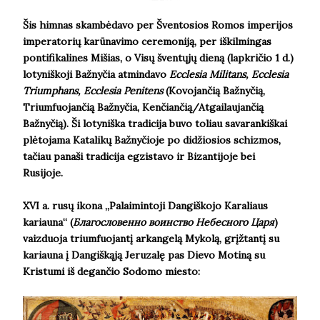
Šis himnas skambėdavo per Šventosios Romos imperijos
imperatorių karūnavimo ceremoniją, per iškilmingas
pontifikalines Mišias, o Visų šventųjų dieną (lapkričio 1 d.)
lotyniškoji Bažnyčia atmindavo
Ecclesia Militans, Ecclesia
Triumphans, Ecclesia Penitens
(Kovojančią Bažnyčią,
Triumfuojančią Bažnyčia, Kenčiančią/Atgailaujančią
Bažnyčią). Ši
lotyniška tradicija buvo toliau savarankiškai
plėtojama Katalikų Bažnyčioje po didžiosios schizmos,
tačiau panaši tradicija egzistavo ir Bizantijoje bei
Rusijoje.
XVI a. rusų ikona „Palaimintoji Dangiškojo Karaliaus
kariauna“ (
Благословенно воинство Небесного Царя
)
vaizduoja triumfuojantį arkangelą Mykolą, grįžtantį su
kariauna į Dangiškąją Jeruzalę pas Dievo Motiną su
Kristumi iš degančio Sodomo miesto: