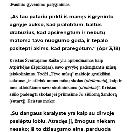
dvasinio gyvenimo palyginimas:
„
Aš tau patariu pirkti iš manęs išgryninto
ugnyje aukso, kad pralobtum, baltus
drabužius, kad apsirengtum ir nebūtų
matoma tavo nuogumo gėda, ir tepalo
pasitepti akims, kad praregėtum.
“
(Apr 3,18)
Kristus Šventajame Rašte yra apibūdinamas kaip
Atpirkėjas (Išpirkėjas), savo gyvybę padengiantis mūsų
įsiskolinimus. Todėl
„
Tėve mūsų
“
maldoje graikiškai
sakoma:
„
ir atleisk mums mūsų skolas (
ofeilemata
), kaip ir
mes atleidžiame savo skolininkams (
ofeiletais
)“. Kristus
siūlo padengti skolas jei priimsime Jo siūlomą Sandorą
(sutartį). Kristus moko:
„Su dangaus karalyste yra kaip su dirvoje
paslėptu lobiu. Atradęs jį, žmogus niekam
nesako; iš to džiaugsmo eina, parduoda