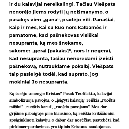
ir du kalavijai nereikalingi. Tačiau Viešpats
nenorėjo jiems rodyti jų neišmanymo, o
pasakęs vien
„gana“, pradėjo eiti. Panašiai,
kaip ir mes, kai su kuo nors kalbamės ir
pamatome, kad pašnekovas visiškai
nesupranta, ką mes šnekame,
sakome:
„gerai [pakaks]“, nors ir negerai,
kad nesupranta, tačiau nenorėdami įžeisti
pašnekovą, nutraukiame pokalbį. Viešpats
taip pasielgė todėl, kad suprato, jog
mokiniai Jo nesupranta.
Ką turėjo omenyje Kristus? Pasak Teofilakto, kalavijai
simbolizuoja pavojus, o
„įsigyti kalaviją“ reiškia
„ruoštis
mūšiui
“
,
„
ruoštis karui
“
,
„
ruoštis pavojams“. Mes dar
grįšime pabaigoje prie klausimo, ką reiškia krikščioniui
apsiginkluoti kalaviju, o dabar dar norėčiau pastebėti, kad
pirkimas-pardavimas yra tipinis Kristaus naudojamas