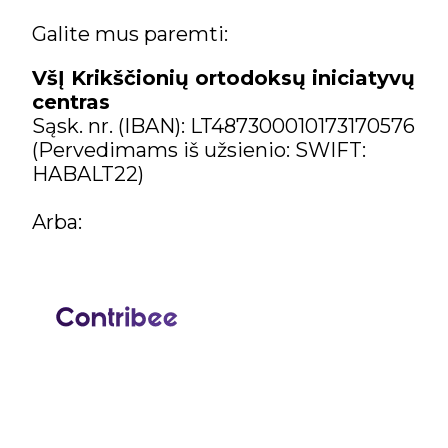
Galite mus paremti:
VšĮ Krikščionių ortodoksų iniciatyvų
centras
Sąsk. nr. (IBAN): LT487300010173170576
(Pervedimams iš užsienio: SWIFT:
HABALT22)
Arba: