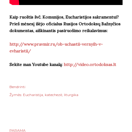
Kaip ruoštis švč. Komunijos, Eucharistijos sakramentui?
Prieš mėnesį išėjo oficialus Rusijos Ortodoksų Bažnyčios
dokumentas, aiškinantis pasiruošimo reikalavimus:
http://www.pravmir.ru/ob-uchastii-vernyih-v-
evharistii/
Sekite man Youtube kanalą:
http://video.ortodoksas.lt
Bendrinti
Žymės:
Eucharistija
katechezė
liturgika
PARAMA