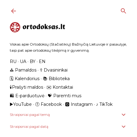
Praleisti ir pereiti prie pagrindinio turinio
Viskas apie Ortodoksų (Stačiatikių) Bažnyčią Lietuvoje ir pasaulyje,
taip pat apie ortodoksų tikėjimą ir gyvenimą.
RU
UA
BY
EN
⛪️ Pamaldos
☦️ Dvasininkai
🗓️ Kalendorius
📚 Biblioteka
🕯️Prašyti maldos
✉️ Kontaktai
🛍️ E-parduotuvė
💝 Paremti mus
▶️YouTube
ⓕ Facebook
🅾 Instagram
‎♪ TikTok
Straipsniai pagal temą
Straipsniai pagal datą