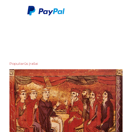
Populiarūs įrašai