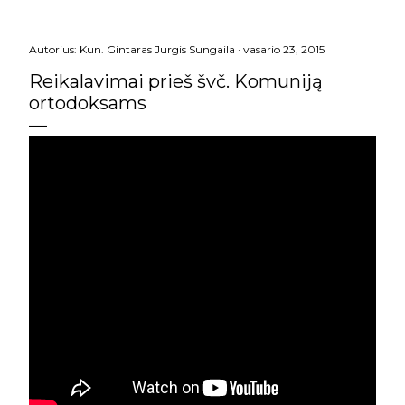
Autorius:
Kun. Gintaras Jurgis Sungaila
vasario 23, 2015
Reikalavimai prieš švč. Komuniją
ortodoksams