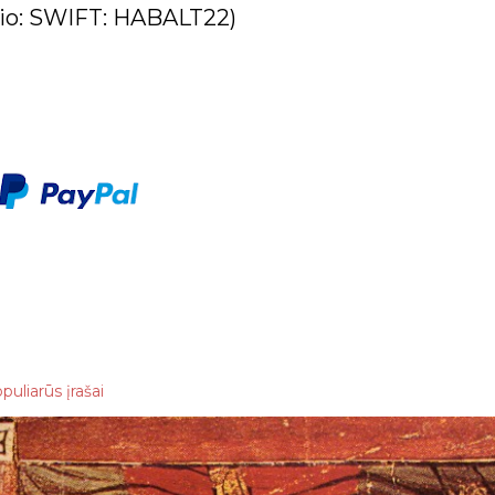
io: SWIFT: HABALT22)
puliarūs įrašai