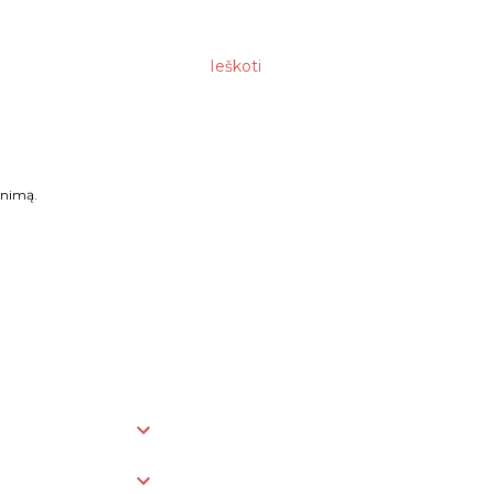
Ieškoti
enimą.