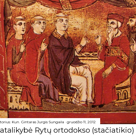
torius:
Kun. Gintaras Jurgis Sungaila
gruodžio 11, 2012
atalikybė Rytų ortodokso (stačiatikio)