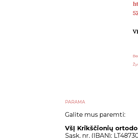
h
5
V
Be
Žy
PARAMA
Galite mus paremti:
VšĮ Krikščionių ortodo
Sąsk. nr. (IBAN): LT487