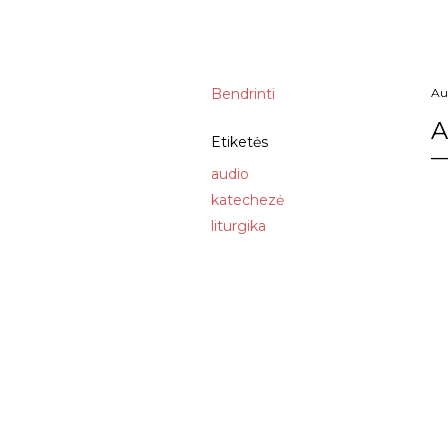
Bendrinti
Au
A
Etiketės
audio
katechezė
liturgika