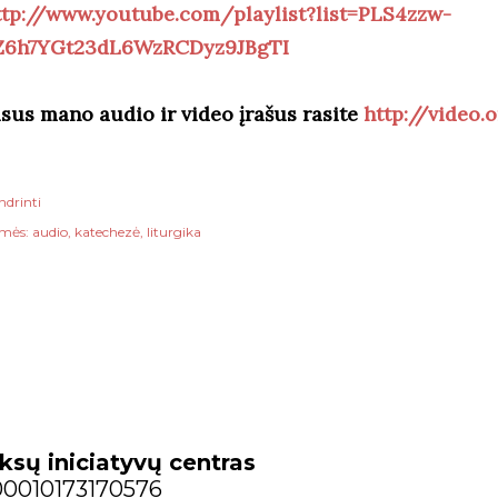
ttp://www.youtube.com/playlist?list=PLS4zzw-
Z6h7YGt23dL6WzRCDyz9JBgTI
isus mano audio ir video įrašus rasite
http://video.o
ndrinti
mės:
audio
katechezė
liturgika
ksų iniciatyvų centras
300010173170576