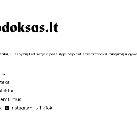
Praleisti ir pereiti prie pagrindinio turinio
tikių) Bažnyčią Lietuvoje ir pasaulyje, taip pat apie ortodoksų tikėjimą ir gyv
nkai
oteka
taktai
remti mus
k
🅾 Instagram
‎♪ TikTok