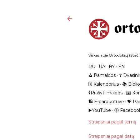
Viskas apie Ortodoksų (Stačia
RU
UA
BY
EN
⛪️ Pamaldos
☦️ Dvasini
🗓️ Kalendorius
📚 Bibli
🕯️Prašyti maldos
✉️ Kon
🛍️ E-parduotuvė
💝 Pa
▶️YouTube
ⓕ Faceboo
Straipsniai pagal temą
Straipsniai pagal datą