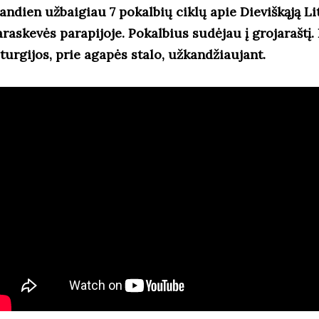
iandien užbaigiau 7 pokalbių ciklų apie Dieviškąją Li
araskevės parapijoje. Pokalbius sudėjau į grojaraštį.
iturgijos, prie agapės stalo, užkandžiaujant.