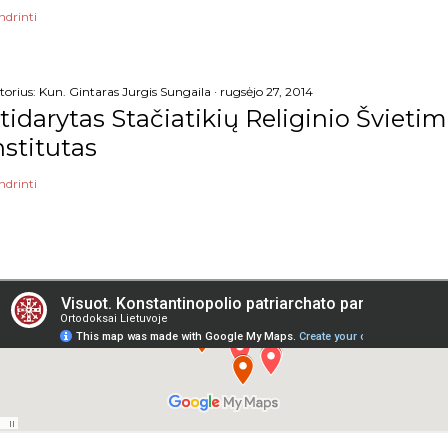
ndrinti
torius:
Kun. Gintaras Jurgis Sungaila
rugsėjo 27, 2014
tidarytas Stačiatikių Religinio Šviet
nstitutas
ndrinti