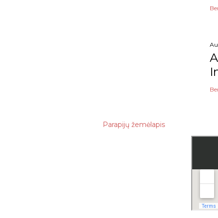
Be
Au
A
I
Be
Parapijų žemėlapis