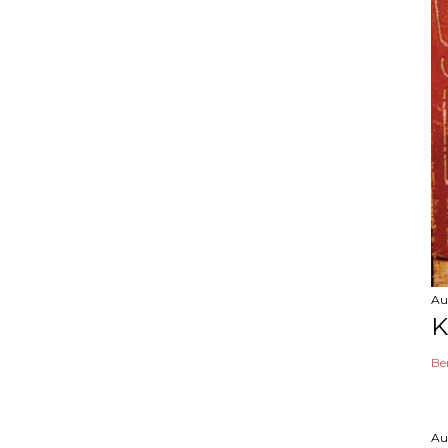
Au
K
Be
Au