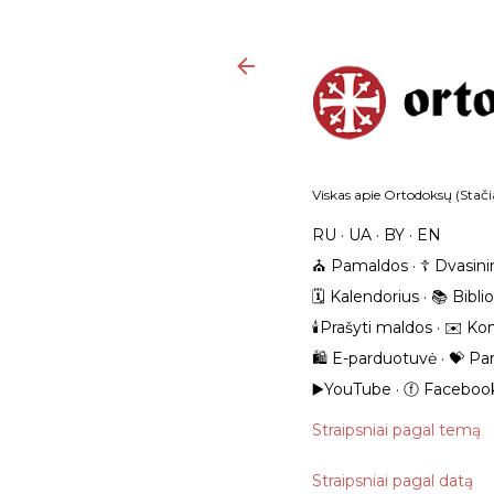
Viskas apie Ortodoksų (Stačia
RU
UA
BY
EN
⛪️ Pamaldos
☦️ Dvasini
🗓️ Kalendorius
📚 Bibli
🕯️Prašyti maldos
✉️ Kon
🛍️ E-parduotuvė
💝 Pa
▶️YouTube
ⓕ Faceboo
Straipsniai pagal temą
Straipsniai pagal datą