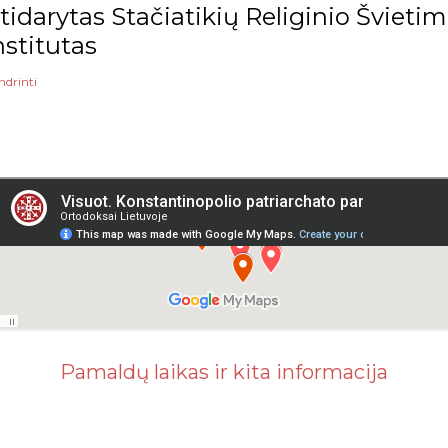
tidarytas Stačiatikių Religinio Šviet
nstitutas
ndrinti
Pamaldų laikas ir kita informacija