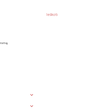
Ieškoti
enimą.