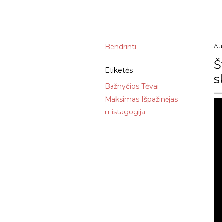
Bendrinti
Au
Š
Etiketės
s
Bažnyčios Tėvai
Maksimas Išpažinėjas
mistagogija