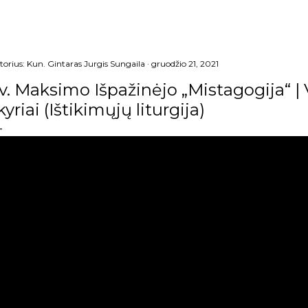
torius:
Kun. Gintaras Jurgis Sungaila
gruodžio 21, 2021
v. Maksimo Išpažinėjo „Mistagogija“ | V
kyriai (Ištikimųjų liturgija)