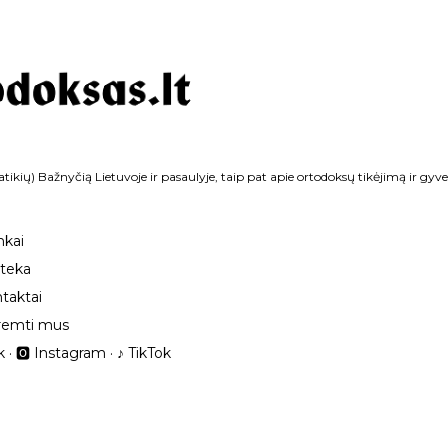
Praleisti ir pereiti prie pagrindinio turinio
tikių) Bažnyčią Lietuvoje ir pasaulyje, taip pat apie ortodoksų tikėjimą ir gyv
nkai
oteka
taktai
remti mus
k
🅾 Instagram
‎♪ TikTok