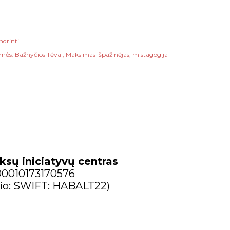
ndrinti
mės:
Bažnyčios Tėvai
Maksimas Išpažinėjas
mistagogija
ksų iniciatyvų centras
300010173170576
io: SWIFT: HABALT22)