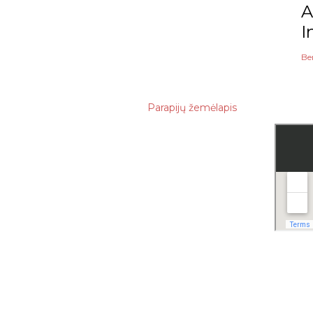
A
I
Be
Parapijų žemėlapis