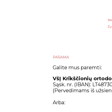
Be
Žy
PARAMA
Galite mus paremti:
VšĮ Krikščionių ortodo
Sąsk. nr. (IBAN): LT487
(Pervedimams iš užsien
Arba: