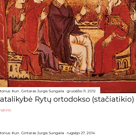
torius:
Kun. Gintaras Jurgis Sungaila
gruodžio 11, 2012
atalikybė Rytų ortodokso (stačiatikio)
ndrinti
torius:
Kun. Gintaras Jurgis Sungaila
rugsėjo 27, 2014