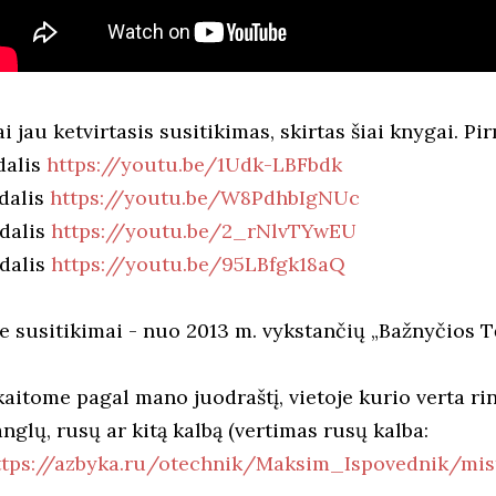
i jau ketvirtasis susitikimas, skirtas šiai knygai. Pir
dalis
https://youtu.be/1Udk-LBFbdk
 dalis
https://youtu.be/W8PdhbIgNUc
 dalis
https://youtu.be/2_rNlvTYwEU
 dalis
https://youtu.be/95LBfgk18aQ
ie susitikimai - nuo 2013 m. vykstančių „Bažnyčios T
kaitome pagal mano juodraštį, vietoje kurio verta ri
anglų, rusų ar kitą kalbą (vertimas rusų kalba:
ttps://azbyka.ru/otechnik/Maksim_Ispovednik/mis