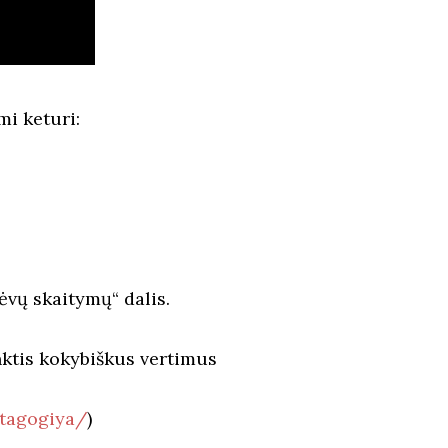
mi keturi:
ėvų skaitymų“ dalis.
nktis kokybiškus vertimus
tagogiya/
)