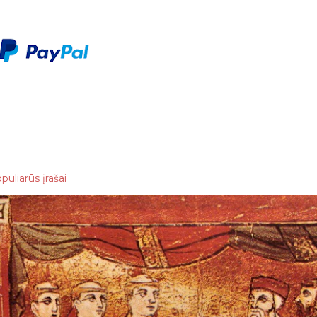
puliarūs įrašai