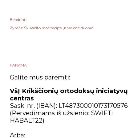
Bendrinti
Žymės:
Šv. Rašto meditacijos „Kasdienė duona“
PARAMA
Galite mus paremti:
VšĮ Krikščionių ortodoksų iniciatyvų
centras
Sąsk. nr. (IBAN): LT487300010173170576
(Pervedimams iš užsienio: SWIFT:
HABALT22)
Arba: