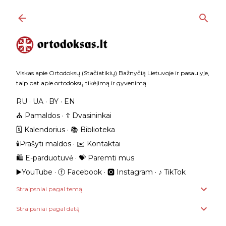
Praleisti ir pereiti prie pagrindinio turinio
Viskas apie Ortodoksų (Stačiatikių) Bažnyčią Lietuvoje ir pasaulyje,
taip pat apie ortodoksų tikėjimą ir gyvenimą.
RU
UA
BY
EN
⛪️ Pamaldos
☦️ Dvasininkai
🗓️ Kalendorius
📚 Biblioteka
🕯️Prašyti maldos
✉️ Kontaktai
🛍️ E-parduotuvė
💝 Paremti mus
▶️YouTube
ⓕ Facebook
🅾 Instagram
‎♪ TikTok
Straipsniai pagal temą
Straipsniai pagal datą