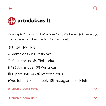
Praleisti ir pereiti prie pagrindinio turinio
Viskas apie Ortodoksų (Stačiatikių) Bažnyčią Lietuvoje ir pasaulyje,
taip pat apie ortodoksų tikėjimą ir gyvenimą.
RU
UA
BY
EN
⛪️ Pamaldos
☦️ Dvasininkai
🗓️ Kalendorius
📚 Biblioteka
🕯️Prašyti maldos
✉️ Kontaktai
🛍️ E-parduotuvė
💝 Paremti mus
▶️YouTube
ⓕ Facebook
🅾 Instagram
‎♪ TikTok
Straipsniai pagal temą
Straipsniai pagal datą