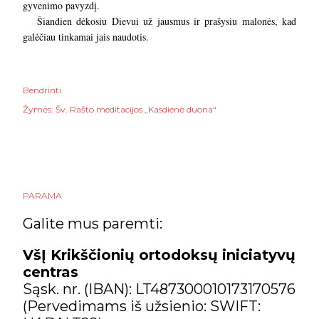
gyvenimo pavyzdį.
Šiandien dėkosiu Dievui už jausmus ir prašysiu malonės, kad
galėčiau tinkamai jais naudotis.
Bendrinti
Žymės:
Šv. Rašto meditacijos „Kasdienė duona“
PARAMA
Galite mus paremti:
VšĮ Krikščionių ortodoksų iniciatyvų
centras
Sąsk. nr. (IBAN): LT487300010173170576
(Pervedimams iš užsienio: SWIFT: