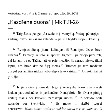
Autorius:
kun. Vitalis Dauparas
gegužės 29, 2015
„Kasdienė duona“ | Mk 11,11-26
11
Taip Jėzus įžengė į Jeruzalę ir į šventyklą. Viską apžiūrėjęs, –
kadangi buvo jau vakaro valanda, – jis su Dvylika išėjo į Betaniją.
12
Rytojaus dieną, jiems keliaujant iš Betanijos, Jėzus buvo
13
alkanas.
Pamatęs iš tolo sulapojusį figmedį, jis priėjo pažiūrėti,
gal ką ant jo ras. Tačiau, atėjęs prie medžio, jis nerado nieko, tiktai
14
lapus, nes buvo dar ne figų metas.
Tuomet jis tarė medžiui:
„Tegul per amžius niekas nebevalgys tavo vaisiaus!“ Jo mokiniai tai
girdėjo.
15
Ir jie ateina į Jeruzalę. Įėjęs į šventyklą, Jėzus ėmė varyti
laukan parduodančius ir perkančius šventykloje. Jis išvartė pinigų
16
keitėjų stalus bei karvelių pardavėjų suolus
ir neleido nešti
17
rakandų per šventyklą.
Jis mokė ir skelbė: „Argi
neparašyta:
Mano namai vadinsis maldos namai visoms tautoms!
O