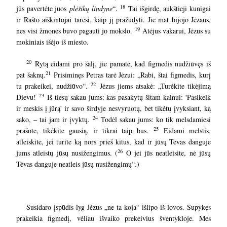
18
jūs pavertėte juos
plėšikų lindyne
“.
Tai išgirdę, aukštieji kunigai
ir Rašto aiškintojai tarėsi, kaip jį pražudyti. Jie mat bijojo Jėzaus,
19
nes visi žmonės buvo pagauti jo mokslo.
Atėjus vakarui, Jėzus su
mokiniais išėjo iš miesto.
20
Rytą eidami pro šalį, jie pamatė, kad figmedis nudžiūvęs iš
21
pat šaknų.
Prisiminęs Petras tarė Jėzui: „Rabi, štai figmedis, kurį
22
tu prakeikei, nudžiūvo“.
Jėzus jiems atsakė: „Turėkite tikėjimą
23
Dievu!
Iš tiesų sakau jums: kas pasakytų šitam kalnui: 'Pasikelk
ir meskis į jūrą' ir savo širdyje nesvyruotų, bet tikėtų įvyksiant, ką
24
sako, – tai jam ir įvyktų.
Todėl sakau jums: ko tik melsdamiesi
25
prašote, tikėkite gausią, ir tikrai taip bus.
Eidami melstis,
atleiskite, jei turite ką nors prieš kitus, kad ir jūsų Tėvas danguje
26
jums atleistų jūsų nusižengimus.
(
O jei jūs neatleisite, nė jūsų
Tėvas danguje neatleis jūsų nusižengimų“.)
Susidaro įspūdis lyg Jėzus „ne ta koja“ išlipo iš lovos. Supykęs
prakeikia figmedį, vėliau išvaiko prekeivius šventykloje. Mes