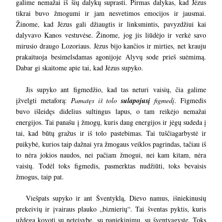
galime nemažai iš šių dalykų suprasti. Pirmas dalykas, kad Jėzus
tikrai buvo žmogumi ir jam nesvetimos emocijos ir jausmai.
Žinome, kad Jėzus gali džiaugtis ir linksmintis, pavyzdžiui kai
dalyvavo Kanos vestuvėse. Žinome, jog jis liūdėjo ir verkė savo
mirusio draugo Lozoriaus. Jėzus bijo kančios ir mirties, net krauju
prakaituoja besimelsdamas agonijoje Alyvų sode prieš suėmimą.
Dabar gi skaitome apie tai, kad Jėzus supyko.
Jis supyko ant figmedžio, kad tas neturi vaisių, čia galime
įžvelgti metaforą:
Pamatęs iš tolo
sulapojusį
figmedį
. Figmedis
buvo išleidęs didelius sultingus lapus, o tam reikėjo nemažai
energijos. Tai panašu į žmogų, kuris daug energijos ir jėgų sudeda į
tai, kad būtų gražus ir iš tolo pastebimas. Tai tuščiagarbystė ir
puikybė, kurios taip dažnai yra žmogaus veiklos pagrindas, tačiau iš
to nėra jokios naudos, nei pačiam žmogui, nei kam kitam, nėra
vaisių. Todėl toks figmedis, pasmerktas nudžiūti, toks bevaisis
žmogus, taip pat.
Viešpats supyko ir ant Šventyklą, Dievo namus, išniekinusių
prekeivių ir įvairaus plauko „biznierių“. Tai šventas pyktis, kuris
uždega kovoti su neteisybe, su paniekinimu, su šventvagyste. Toks