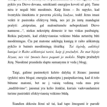
pyktis yra Dievo dovana, suteikianti energijos kovoti už gėrį. Tame
nėra ir negali būti nuodėmės. Kaip Jėzus – Jis supyko, kad
šventykla išniekinta ir paversta
plėšikų lindyne
, todėl Jėzus imasi
veikti ir pasirenka efektyvų būdą, nes jei jis imtų mandagiai
prašyti: „atsiprašau, gal malonėtumėte nebeprekiauti Dievo
namuose...“,
niekas nekreiptų dėmesio ir tuo viskas pasibaigtų.
Reikia pažymėti, kad efektyviausias veikimo būdas neturėtų būti
nuodėmingas. Čia pat matome aukštųjų kunigų ir rašto aiškintojų
pykčio ir baimės nuodėmingą išraišką:
Tai išgirdę, aukštieji
kunigai ir Rašto aiškintojai tarėsi, kaip jį pražudyti. Jie mat bijojo
Jėzaus, nes visi žmonės buvo pagauti jo mokslo
. Slapta pražudyti
Jėzų. Nuodėmė prasideda slaptu sumanymu ir veda į blogį.
Taigi, galime pasimokyti keleto dalykų iš Jėzaus: jausmai
(pyktis) nėra blogai; energija nukreipta į pasipuikavimą, kad iš tolo
būtume matomi, bet ne į vaisių vedimą veda mus prie
„nudžiūvimo“; jausmai yra kelio ženklai, kuriais vadovaudamiesi
turime pasirinkti efektyviausią veikimo būdą.
Šiandien dėkosiu Jėzui už tai, kad tapo žmogumi ir parodė