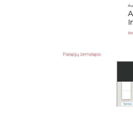
Au
A
I
Be
Parapijų žemėlapis