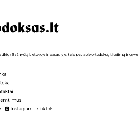
Praleisti ir pereiti prie pagrindinio turinio
tikių) Bažnyčią Lietuvoje ir pasaulyje, taip pat apie ortodoksų tikėjimą ir gyv
nkai
oteka
taktai
remti mus
k
🅾 Instagram
‎♪ TikTok