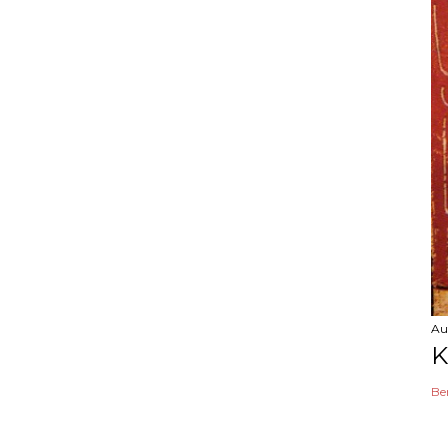
Au
K
Be