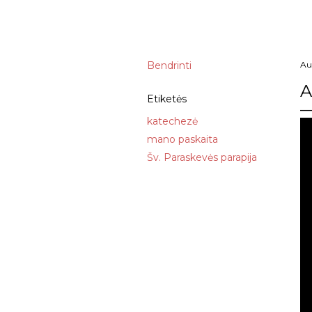
Bendrinti
Au
A
Etiketės
katechezė
mano paskaita
Šv. Paraskevės parapija