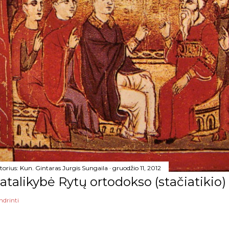
torius:
Kun. Gintaras Jurgis Sungaila
gruodžio 11, 2012
atalikybė Rytų ortodokso (stačiatikio)
ndrinti