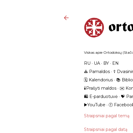
Viskas apie Ortodoksų (Stačia
RU
UA
BY
EN
⛪️ Pamaldos
☦️ Dvasini
🗓️ Kalendorius
📚 Bibli
🕯️Prašyti maldos
✉️ Kon
🛍️ E-parduotuvė
💝 Pa
▶️YouTube
ⓕ Faceboo
Straipsniai pagal temą
Straipsniai pagal datą