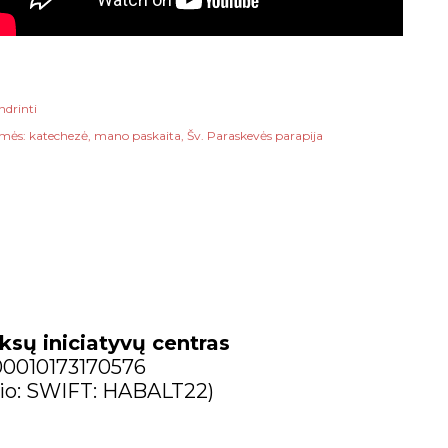
ndrinti
mės:
katechezė
mano paskaita
Šv. Paraskevės parapija
ksų iniciatyvų centras
300010173170576
io: SWIFT: HABALT22)