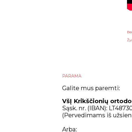
Be
Žy
PARAMA
Galite mus paremti:
VšĮ Krikščionių ortodo
Sąsk. nr. (IBAN): LT487
(Pervedimams iš užsien
Arba: