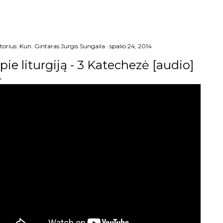
torius:
Kun. Gintaras Jurgis Sungaila
spalio 24, 2014
pie liturgiją - 3 Katechezė [audio]