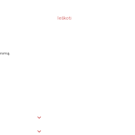
Ieškoti
enimą.