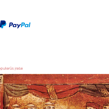
puliarūs įrašai