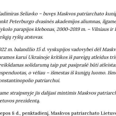
adimiras Seliavko – buvęs Maskvos patriarchato kuniga
ankt Peterburgo dvasinės akademijos aliumnas, ilgame
ykolo parapijos klebonas, 2000-2019 m.
–
Vilniaus ir
ešųjų ryšių atstovas.
022 m. balandžio 15 d.
vyskupijos vadovybei
dėl Maskv
ramos karui Ukrainoje kritikos iš pareigų atleidus tri
reikšdamas solidarumą taip pat pasiprašė būti atleista
uspenduotas, o vėliau
– išmestas iš kunigų luomo. Iš
onstantinopolio patriarchui.
ame straipsnyje jis dalijasi mintimis Maskvos patriarc
ietuvos prezidentą.
iepos 8 d., penktadienį, Maskvos patriarchato Lietuv