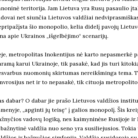
anoninė teritorija. Jam Lietuva yra Rusų pasaulio įt
adovai net siunčia Lietuvos valdžiai nedviprasmiškas
pripažįsta šio monopolio, kelia didelį pavojų Lietuvo
ina apie Ukrainos „išgelbėjimo“ scenarijų.
eje, metropolitas Inokentijus nė karto nepasmerkė pa
ramą karui Ukrainoje, tik pasakė, kad jis turi kitok
esvarbus nuomonių skirtumas nereikšminga tema. 
mvrosijus net ir to nepasakė, tik cituoja metropolito
as dabar? O dabar jie prašo Lietuvos valdžios institu
menyje, „apginti jų teisę“ į galios monopolį. Šis kr
ažnyčios vadovų logiką, nes kaimyninėse Rusijoje ir 
r bažnytinė valdžia nuo seno yra susiliejusios. Tok
ldžios ir bažnyčios simfonija. Valdžia susidoroja su