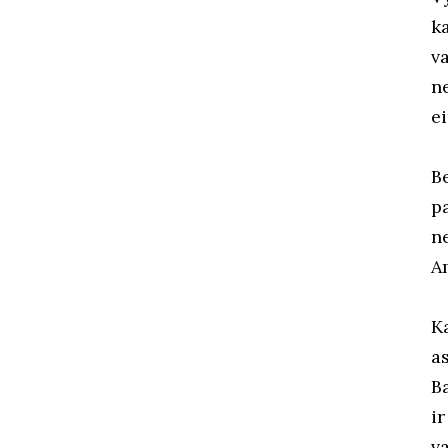
k
v
ne
e
B
pa
n
A
K
as
B
i
va