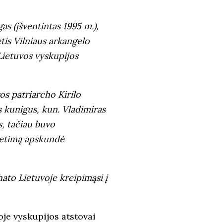
s (įšventintas 1995 m.),
tis Vilniaus arkangelo
 Lietuvos vyskupijos
os patriarcho Kirilo
s kunigus, kun. Vladimiras
s, tačiau buvo
metimą apskundė
hato Lietuvoje kreipimąsi į
oje vyskupijos atstovai