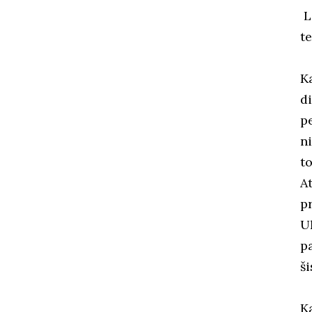
L
t
K
d
pe
n
t
A
p
U
p
ši
Ka