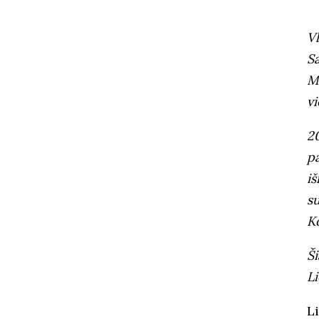
Vl
S
M
vi
2
pa
iš
s
K
Ši
L
L