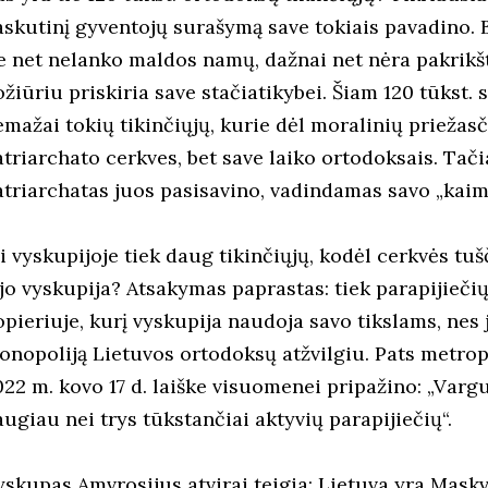
askutinį gyventojų surašymą save tokiais pavadino. B
ie net nelanko maldos namų, dažnai net nėra pakrikšt
žiūriu priskiria save stačiatikybei. Šiam 120 tūkst. 
emažai tokių tikinčiųjų, kurie dėl moralinių priežasč
atriarchato cerkves, bet save laiko ortodoksais. Ta
atriarchatas juos pasisavino, vadindamas savo „kaim
i vyskupijoje tiek daug tikinčiųjų, kodėl cerkvės tuš
jo vyskupija? Atsakymas paprastas: tiek parapijiečių 
pieriuje, kurį vyskupija naudoja savo tikslams, nes j
onopoliją Lietuvos ortodoksų atžvilgiu. Pats metrop
022 m. kovo 17 d. laiške visuomenei pripažino: „Vargu
augiau nei trys tūkstančiai aktyvių parapijiečių“.
yskupas Amvrosijus atvirai teigia: Lietuva yra Mask