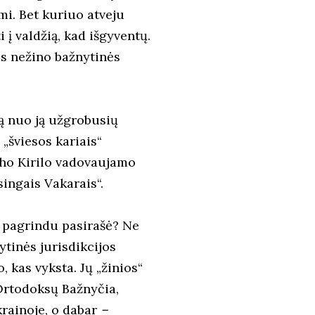
mi. Bet kuriuo atveju
 į valdžią, kad išgyventų.
tas nežino bažnytinės
ną nuo ją užgrobusių
 „šviesos kariais“
cho Kirilo vadovaujamo
ingais Vakarais“.
u pagrindu pasirašė? Ne
ytinės jurisdikcijos
, kas vyksta. Jų „žinios“
Ortodoksų Bažnyčia,
rainoje, o dabar
–