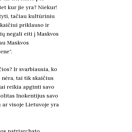
et kur jie yra? Niekur!
yti, tačiau kultūriniu
skaičiui priklauso ir
ių negali eiti į Maskvos
čiau Maskvos
ene“.
čios? Ir svarbiausia, ko
nėra, tai tik skaičius
ai reikia apginti savo
olitas Inokentijus savo
 ar visoje Lietuvoje yra
vos patriarchato