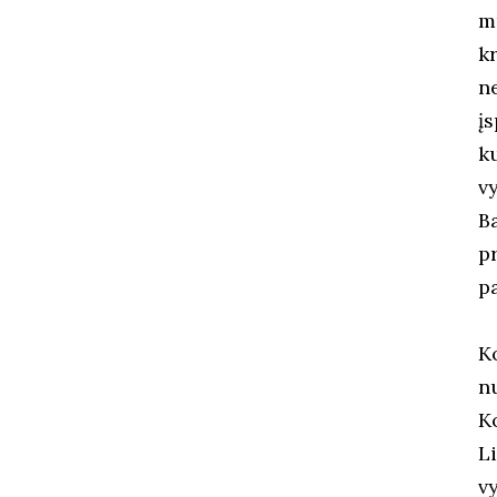
m
k
n
į
k
v
Ba
p
pa
K
n
K
L
v