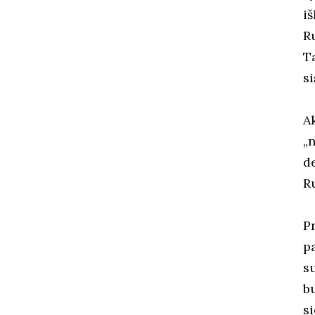
iš
Ru
Ta
s
A
„n
d
R
P
p
su
b
s