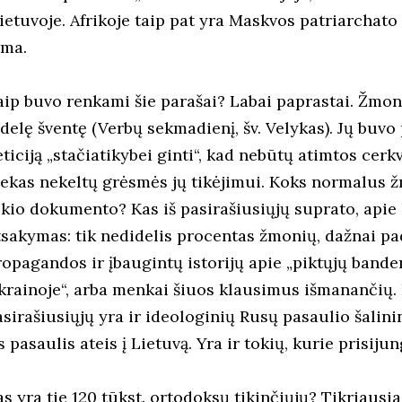
ietuvoje. Afrikoje taip pat yra Maskvos patriarchato „
ema.
aip buvo renkami šie parašai? Labai paprastai. Žmon
idelę šventę (Verbų sekmadienį, šv. Velykas). Jų buvo
ticiją „stačiatikybei ginti“, kad nebūtų atimtos cerk
iekas nekeltų grėsmės jų tikėjimui. Koks normalus 
okio dokumento? Kas iš pasirašiusiųjų suprato, apie 
tsakymas: tik nedidelis procentas žmonių, dažnai p
ropagandos ir įbaugintų istorijų apie „piktųjų band
krainoje“, arba menkai šiuos klausimus išmanančių. 
asirašiusiųjų yra ir ideologinių Rusų pasaulio šalini
s pasaulis ateis į Lietuvą. Yra ir tokių, kurie prisiju
s yra tie 120 tūkst. ortodoksų tikinčiųjų? Tikriausiai