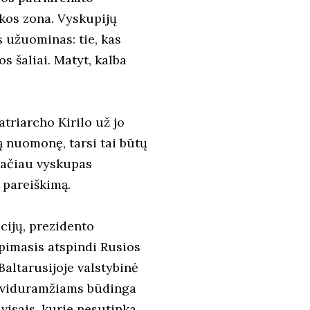
akos zona. Vyskupijų
 užuominas: tie, kas
s šaliai. Matyt, kalba
triarcho Kirilo už jo
ią nuomonę, tarsi tai būtų
Tačiau vyskupas
 pareiškimą.
cijų, prezidento
eipimasis atspindi Rusios
Baltarusijoje valstybinė
ia viduramžiams būdinga
 visais, kurie nesutinka