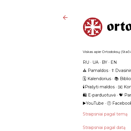
Viskas apie Ortodoksų (Stačia
RU
UA
BY
EN
⛪️ Pamaldos
☦️ Dvasini
🗓️ Kalendorius
📚 Bibli
🕯️Prašyti maldos
✉️ Kon
🛍️ E-parduotuvė
💝 Pa
▶️YouTube
ⓕ Faceboo
Straipsniai pagal temą
Straipsniai pagal datą