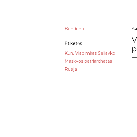
Bendrinti
Au
V
Etiketės
p
Kun. Vladimiras Seliavko
Maskvos patriarchatas
Rusija