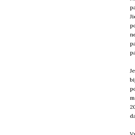
p
J
po
n
p
p
Je
bi
po
m
2
d
V