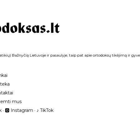
Praleisti ir pereiti prie pagrindinio turinio
tikių) Bažnyčią Lietuvoje ir pasaulyje, taip pat apie ortodoksų tikėjimą ir gyv
nkai
oteka
taktai
remti mus
k
🅾 Instagram
‎♪ TikTok