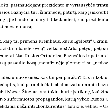
lošti, pasinaudojant prezidento ir vyriausybės trinti
sios Bažnyčia turi šimtmečių patirtį, kaip įsiskverbti
igi, jie bando tai daryti, tikėdamiesi, kad preziden
istemos niuansų.
k, kaip tai primena Kremliaus, kuris „gelbsti“ Ukrai
acistų ir banderovcų“, veiksmus! Arba petys į petį su
esperatiškai Rusios Ortodoksų Bažnyčios ir patriar
usų pasaulio kovą „metafizinėje plotmėje“ su „nedvas
radėsiu nuo esmės. Kas tai per parašai? Kas ir koki
aslaptis, kad parapijiečiai labai mažai supranta bažn
btilybėse. Žinoma, yra tokių, kurie įsitikinę, kad žino
uvo suformuotos propagandos, kurią vykdė Rusios 
iekdama pašalinti „konkurentus“ Estijoje, vėliau
–
Uk