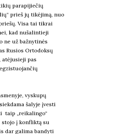
ikių parapijiečių
ų“ prieš jų tikėjimą, nuo
iešų. Visa tai tikrai
i, kad nušalintieji
o ne už bažnytinės
isas Rusios Ortodoksų
, atėjusieji pas
eegzistuojančių
 asmenyje, vyskupų
siekdama šalyje įvesti
i taip „reikalingo“
stojo į konfliktą su
is dar galima bandyti