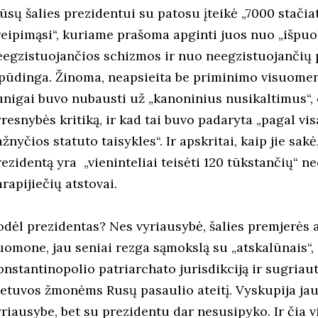
ūsų šalies prezidentui su patosu įteikė „7000 stačiat
reipimąsi“, kuriame prašoma apginti juos nuo „išpuoli
eegzistuojančios schizmos ir nuo neegzistuojančių pr
spūdinga. Žinoma, neapsieita be priminimo visuomene
unigai buvo nubausti už „kanoninius nusikaltimus“, 
yresnybės kritiką, ir kad tai buvo padaryta „pagal v
žnyčios statuto taisykles“. Ir apskritai, kaip jie sakė
rezidentą yra „vieninteliai teisėti 120 tūkstančių“ n
rapijiečių atstovai.
odėl prezidentas? Nes vyriausybė, šalies premjerės
uomone, jau seniai rezga sąmokslą su „atskalūnais“, 
onstantinopolio patriarchato jurisdikciją ir sugriaut
ietuvos žmonėms Rusų pasaulio ateitį. Vyskupija jau 
yriausybe, bet su prezidentu dar nesusipyko. Ir čia v