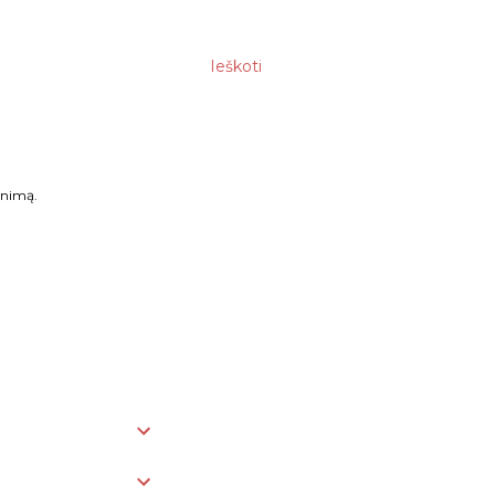
Ieškoti
enimą.