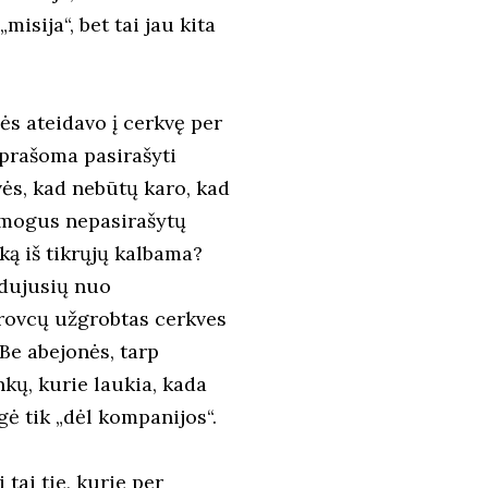
misija“, bet tai jau kita
ės ateidavo į cerkvę per
 prašoma pasirašyti
vės, kad nebūtų karo, kad
žmogus nepasirašytų
ką iš tikrųjų kalbama?
adujusių nuo
erovcų užgrobtas cerkves
Be abejonės, tarp
nkų, kurie laukia, kada
ngė tik „dėl kompanijos“.
 tai tie, kurie per