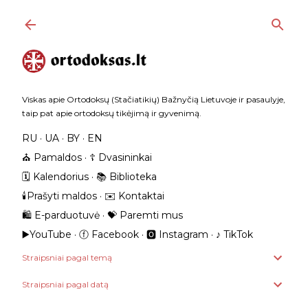
Praleisti ir pereiti prie pagrindinio turinio
Viskas apie Ortodoksų (Stačiatikių) Bažnyčią Lietuvoje ir pasaulyje,
taip pat apie ortodoksų tikėjimą ir gyvenimą.
RU
UA
BY
EN
⛪️ Pamaldos
☦️ Dvasininkai
🗓️ Kalendorius
📚 Biblioteka
🕯️Prašyti maldos
✉️ Kontaktai
🛍️ E-parduotuvė
💝 Paremti mus
▶️YouTube
ⓕ Facebook
🅾 Instagram
‎♪ TikTok
Straipsniai pagal temą
Straipsniai pagal datą