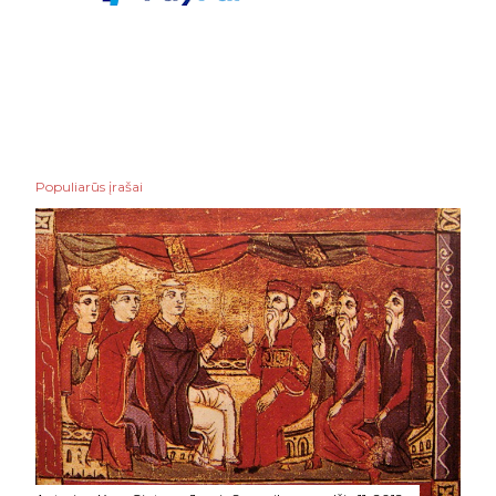
Populiarūs įrašai