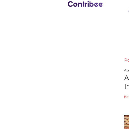
Po
Au
A
I
Be