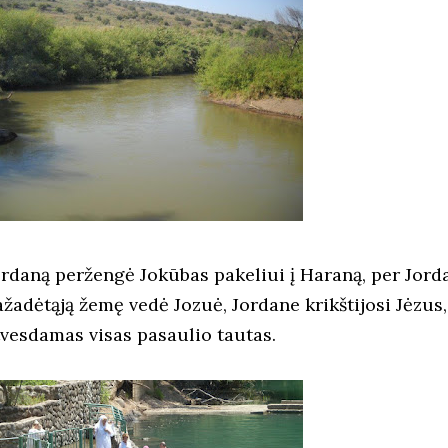
ordaną peržengė Jokūbas pakeliui į Haraną, per Jorda
ažadėtąją žemę vedė Jozuė, Jordane krikštijosi Jėzus,
tvesdamas visas pasaulio tautas.