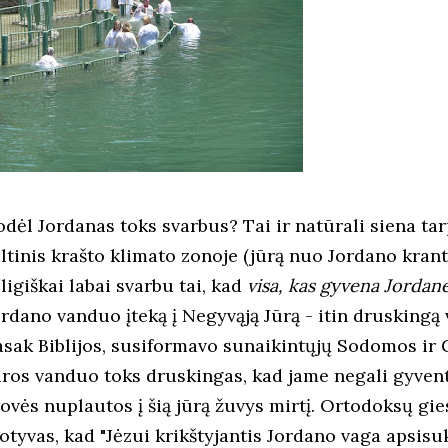
odėl Jordanas toks svarbus? Tai ir natūrali siena tar
ltinis krašto klimato zonoje (jūrą nuo Jordano krantų
ligiškai labai svarbu tai, kad
visa, kas gyvena Jordan
rdano vanduo įteką į Negyvąją Jūrą - itin druskingą v
asak Biblijos, susiformavo sunaikintųjų Sodomos ir 
ūros vanduo toks druskingas, kad jame negali gyventi
rovės nuplautos į šią jūrą žuvys mirtį. Ortodoksų g
otyvas, kad "Jėzui krikštyjantis Jordano vaga apsisuk