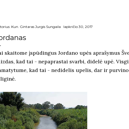
torius:
Kun. Gintaras Jurgis Sungaila
lapkričio 30, 2017
ordanas
ai skaitome įspūdingus Jordano upės aprašymus Šve
izdas, kad tai - nepaprastai svarbi, didelė upė. Vis
amatytume, kad tai - nedidelis upelis, dar ir purvin
liginė.