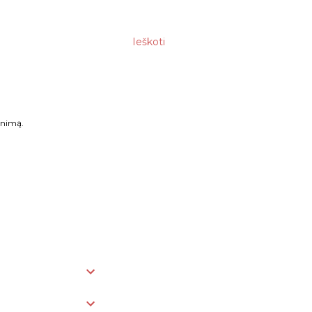
Ieškoti
enimą.