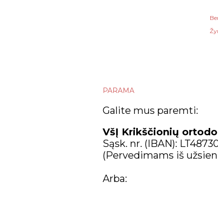
Be
Žy
PARAMA
Galite mus paremti:
VšĮ Krikščionių ortodo
Sąsk. nr. (IBAN): LT487
(Pervedimams iš užsien
Arba: