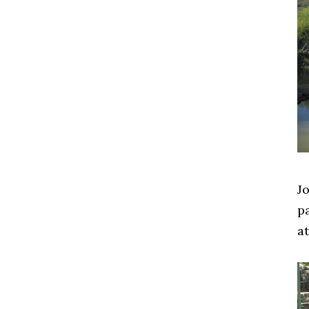
J
p
a