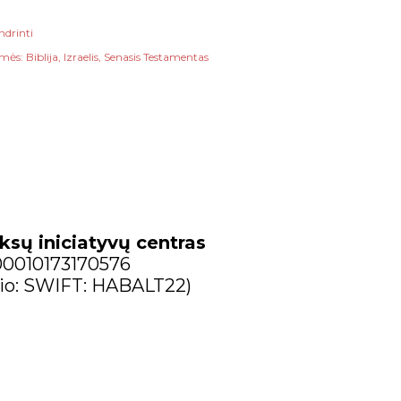
ndrinti
mės:
Biblija
Izraelis
Senasis Testamentas
ksų iniciatyvų centras
300010173170576
io: SWIFT: HABALT22)