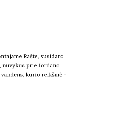
ntajame Rašte, susidaro
gi, nuvykus prie Jordano
o vandens, kurio reikšmė -