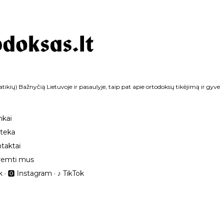
Praleisti ir pereiti prie pagrindinio turinio
tikių) Bažnyčią Lietuvoje ir pasaulyje, taip pat apie ortodoksų tikėjimą ir gyv
nkai
oteka
taktai
remti mus
k
🅾 Instagram
‎♪ TikTok