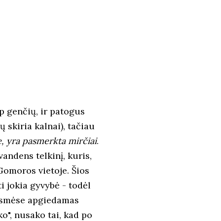
p genčių, ir patogus
 skiria kalnai), tačiau
e, yra pasmerkta mirčiai
.
andens telkinį, kuris,
Gomoros vietoje. Šios
 jokia gyvybė - todėl
iesmėse apgiedamas
o", nusako tai, kad po