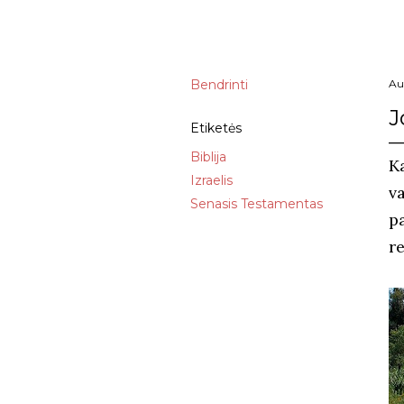
Bendrinti
Au
J
Etiketės
Biblija
K
Izraelis
va
Senasis Testamentas
p
re