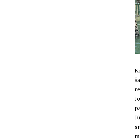
K
ša
re
Jo
p
J
s
m