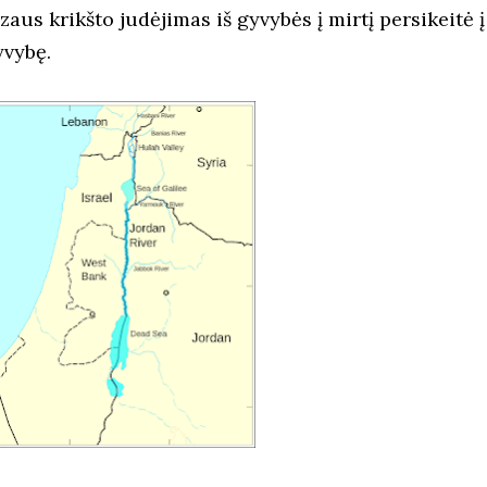
zaus krikšto judėjimas iš gyvybės į mirtį persikeitė į
yvybę.