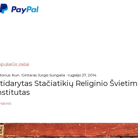
puliarūs įrašai
torius:
Kun. Gintaras Jurgis Sungaila
rugsėjo 27, 2014
tidarytas Stačiatikių Religinio Šviet
nstitutas
ndrinti