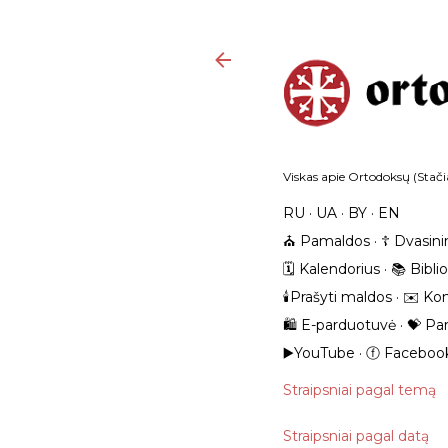
Viskas apie Ortodoksų (Stačia
RU
UA
BY
EN
⛪️ Pamaldos
☦️ Dvasini
🗓️ Kalendorius
📚 Bibli
🕯️Prašyti maldos
✉️ Kon
🛍️ E-parduotuvė
💝 Pa
▶️YouTube
ⓕ Faceboo
Straipsniai pagal temą
Straipsniai pagal datą