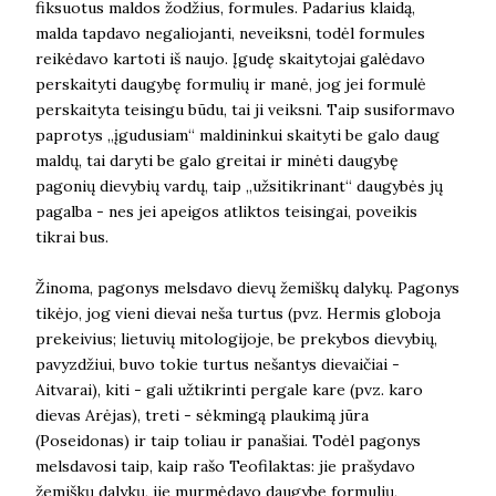
fiksuotus maldos žodžius, formules. Padarius klaidą,
malda tapdavo negaliojanti, neveiksni, todėl formules
reikėdavo kartoti iš naujo. Įgudę skaitytojai galėdavo
perskaityti daugybę formulių ir manė, jog jei formulė
perskaityta teisingu būdu, tai ji veiksni. Taip susiformavo
paprotys „įgudusiam“ maldininkui skaityti be galo daug
maldų, tai daryti be galo greitai ir minėti daugybę
pagonių dievybių vardų, taip „užsitikrinant“ daugybės jų
pagalba - nes jei apeigos atliktos teisingai, poveikis
tikrai bus.
Žinoma, pagonys melsdavo dievų žemiškų dalykų. Pagonys
tikėjo, jog vieni dievai neša turtus (pvz. Hermis globoja
prekeivius; lietuvių mitologijoje, be prekybos dievybių,
pavyzdžiui, buvo tokie turtus nešantys dievaičiai -
Aitvarai), kiti - gali užtikrinti pergale kare (pvz. karo
dievas Arėjas), treti - sėkmingą plaukimą jūra
(Poseidonas) ir taip toliau ir panašiai. Todėl pagonys
melsdavosi taip, kaip rašo Teofilaktas: jie prašydavo
žemiškų dalykų, jie murmėdavo daugybę formulių,