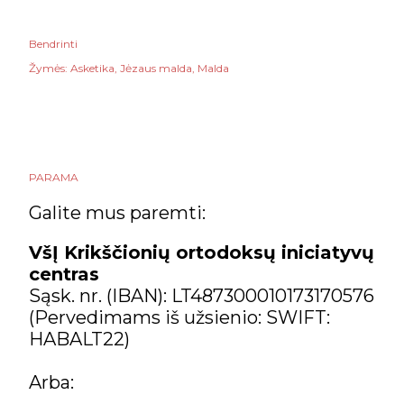
Bendrinti
Žymės:
Asketika
Jėzaus malda
Malda
PARAMA
Galite mus paremti:
VšĮ Krikščionių ortodoksų iniciatyvų
centras
Sąsk. nr. (IBAN): LT487300010173170576
(Pervedimams iš užsienio: SWIFT:
HABALT22)
Arba: