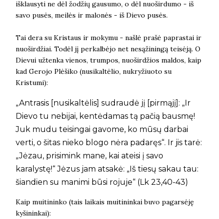
išklausyti ne dėl žodžių gausumo, o dėl nuoširdumo - iš
savo pusės, meilės ir malonės - iš Dievo pusės.
Tai dera su Kristaus ir mokymu - našlė prašė paprastai ir
nuoširdžiai. Todėl jį perkalbėjo net nesąžiningą teisėją. O
Dievui užtenka vienos, trumpos, nuoširdžios maldos, kaip
kad Gerojo Plėšiko (nusikaltėlio, nukryžiuoto su
Kristumi):
„Antrasis [nusikaltėlis] sudraudė jį [pirmąjį]: „Ir
Dievo tu nebijai, kentėdamas tą pačią bausmę!
Juk mudu teisingai gavome, ko mūsų darbai
verti, o šitas nieko blogo nėra padaręs“. Ir jis tarė:
„Jėzau, prisimink mane, kai ateisi į savo
karalystę!“ Jėzus jam atsakė: „Iš tiesų sakau tau:
šiandien su manimi būsi rojuje“ (Lk 23,40-43)
Kaip muitininko (tais laikais muitininkai buvo pagarsėję
kyšininkai):