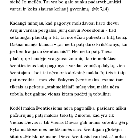
siekė Jo meilės. Tai yra be galo sunku padaryti: „ankšti
vartai ir koks siauras kelias į gyvenimą“ (Mt 7,14).
Kadangi minėjau, kad pagonys melsdavosi karo dievui
Arėjui vardan pergalės, jūrų dievui Poseidonui - kad
sėkmingai plauktų ir kt., tai norėčiau paliesti ir kitą temą.
Dažnai manęs klausia - „ar ne tą patį daro krikščionys, kai
jie bendrauja su šventaisiais?“. Ne, ne tą patį. Tiesa,
plačiojoje liaudyje yra gausu žmonių, kurie meldžiasi
šventiesiems kaip pagonys - vardan žemiškų dalykų, vien
šventajam - bet tai nėra ortodoksinė malda. Jų teisti taip
pat nereikia - mes visi, išskyrus šventuosius, esame tam
tikrais aspektais „stabmeldžiai“, mūsų visų malda nėra
tobula, bet galime vienas kitam padėti ją tobulinti.
Kodėl malda šventiesiems nėra pagoniška, pasidaro aišku
pažiūrėjus į patį maldos tekstą. Žinome, kad yra tik
Vienas Dievas ir tik Vienas Dievas gali mums suteikti gėrį.
Ryto maldose mes meldžiamės savo šventajam globėjui
šitaip: „Melski už mane, Dievo šventasis [vardas], aš uoliai