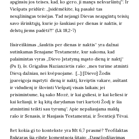
apginsiu jos teises, kad, ko gero, ji manęs nekvaršintų'“. Ir
Viešpats pridūrė: „Įsidėmėkite, ką pasakė tas
nesąžiningas teisėjas. Tad nejaugi Dievas neapgintų teisių
savo išrinktųjų, kurie jo šaukiasi per dienas ir naktis, ir
delstų jiems padėti?!“ (Lk 18,2-7)
Išsireiškimas „šauktis per dienas ir naktis“ yra dažnai
sutinkamas Senajame Testamente, kur sakoma, kad
palaimintas vyras „Dievo Įstatymą mąsto dieną ir naktį“
(Ps 1), šv. Grigalius Nazianzietis rašo: „mes turime atminti
Dievą dažniau, nei kvėpuojame. [...] [Dievo] Žodis
įpareigoja mąstyti dieną ir naktį, kreiptis vakare, auštant
ir vidudienį ir šlovinti Viešpatį visais laikais; jei
prisimintume, ką sako Mozė, ir kai guliesi, ir kai keliesi ir
kai keliauji, ir ką kitą darydamas turi kartoti Žodį ir šia
atmintimi teikti sau tyrumą“. Apie nepaliaujama maldą
rašo ir Senasis, ir Naujasis Testamentai, ir Šventieji Tėvai.
Bet kokia gi to kontekste yra Mt 6,7 prasmė? Teofilaktas
Bulgaras šią eilutę komentuoja šitaip: „Daugžodžiavimas