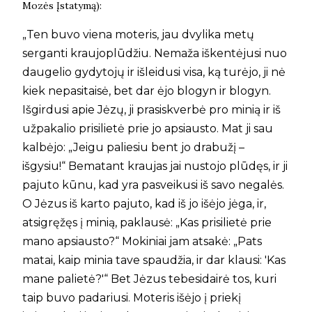
Mozės Įstatymą):
„Ten buvo viena moteris, jau dvylika metų
serganti kraujoplūdžiu. Nemaža iškentėjusi nuo
daugelio gydytojų ir išleidusi visa, ką turėjo, ji nė
kiek nepasitaisė, bet dar ėjo blogyn ir blogyn.
Išgirdusi apie Jėzų, ji prasiskverbė pro minią ir iš
užpakalio prisilietė prie jo apsiausto. Mat ji sau
kalbėjo: „Jeigu paliesiu bent jo drabužį –
išgysiu!“ Bematant kraujas jai nustojo plūdęs, ir ji
pajuto kūnu, kad yra pasveikusi iš savo negalės.
O Jėzus iš karto pajuto, kad iš jo išėjo jėga, ir,
atsigręžęs į minią, paklausė: „Kas prisilietė prie
mano apsiausto?“ Mokiniai jam atsakė: „Pats
matai, kaip minia tave spaudžia, ir dar klausi: 'Kas
mane palietė?'“ Bet Jėzus tebesidairė tos, kuri
taip buvo padariusi. Moteris išėjo į priekį