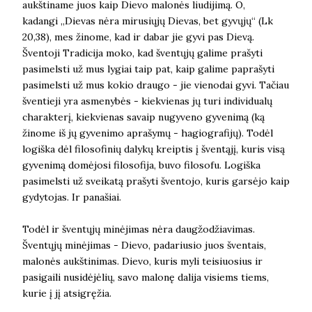
aukštiname juos kaip Dievo malonės liudijimą. O,
kadangi „Dievas nėra mirusiųjų Dievas, bet gyvųjų“ (Lk
20,38), mes žinome, kad ir dabar jie gyvi pas Dievą.
Šventoji Tradicija moko, kad šventųjų galime prašyti
pasimelsti už mus lygiai taip pat, kaip galime paprašyti
pasimelsti už mus kokio draugo - jie vienodai gyvi. Tačiau
šventieji yra asmenybės - kiekvienas jų turi individualų
charakterį, kiekvienas savaip nugyveno gyvenimą (ką
žinome iš jų gyvenimo aprašymų - hagiografijų). Todėl
logiška dėl filosofinių dalykų kreiptis į šventąjį, kuris visą
gyvenimą domėjosi filosofija, buvo filosofu. Logiška
pasimelsti už sveikatą prašyti šventojo, kuris garsėjo kaip
gydytojas. Ir panašiai.
Todėl ir šventųjų minėjimas nėra daugžodžiavimas.
Šventųjų minėjimas - Dievo, padariusio juos šventais,
malonės aukštinimas. Dievo, kuris myli teisiuosius ir
pasigaili nusidėjėlių, savo malonę dalija visiems tiems,
kurie į jį atsigręžia.