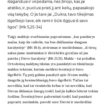
išsigandusi ir virpėdama, nes žinojo, kas jai
atsitiko, ir, puolusi prieš jį ant kelių, papasakojo
visą teisybę. O jis tarė jai: „Dukra, tavo tikėjimas
išgelbėjo tave, eik rami ir būk išgijusi iš savo
ligos“. (Mk 5,25-34)
Taigi, maldoje svarbiausias paprastumas: „kas pasidarys
mažas, kaip šis vaikelis, tas bus didžiausias dangaus
karalystėje“ (Mt 18,4), atvirumas ir nuoširdumas: „iš tiesų
sakau jums: muitininkai ir ištvirkėlės greičiau už jus
pateks į Dievo karalystę“ (Mt 21,31). Malda - tai pokalbis.
Ortodoksų maldynų tikslas yra pasidalyti su tikinčiuoju
maldos tekstais, kuriais meldėsi šventieji ir buvo
išgelbėti. Tą patį galima pasakyti apie Jėzaus maldą -
daugelis ją besimeldusiųjų buvo išgelbėti. Tačiau tai
nereiškia, kad tai vienintelis kelias ir tai nereiškia, kad
Dievas išklausys žmogų todėl, kad jis kalbės būtent tokius
žodžius. Šventieji buvo pašventinti todėl, kad pasidarė
paprasti, nuolankūs, pavedė save Dievui ir nuoširdžiai