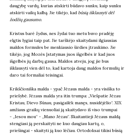
daugybę vardų, kurias atskirti būdavo sunku, kaip sunku
atskirti vaikų kalbą. Jie tikėjo, kad
būsią išklausyti dėl
žodžių gausumo.
Kristus barė žydus, nes žydai tuo metu buvo pradėję
elgtis lygiai taip pat. Jie tarškėjo skaitydami ilgiausias
maldos formules be menkiausio širdies įtraukimo. Jie
tikėjo, jog Mozės Įstatymas juos išgelbės ir kad juos
išgelbės jų darbų gausa. Maldos atveju, jog jie bus
išklausyti vien dėl to, kad kartoja daug maldos formulių ir
daro tai formaliai teisingai.
Krikščioniška malda - ypač Jėzaus malda - yra visiška to
priešybė. Jėzaus malda yra itin trumpa: „Viešpatie Jėzau
Kristau, Dievo Sūnau, pasigailėk manęs, nusidėjėlio“. XIX
amžiaus graikų vienuoliai ją skaitydavo iš viso trumpai
- „Iesou mou“ - „Mano Jėzau“. Skaitantieji Jėzaus maldą
stengiasi ją perskaityti ne kuo daugiau kartų, o,
priešingai - skaityti ją kuo lėčiau. Ortodoksai tikisi būsią