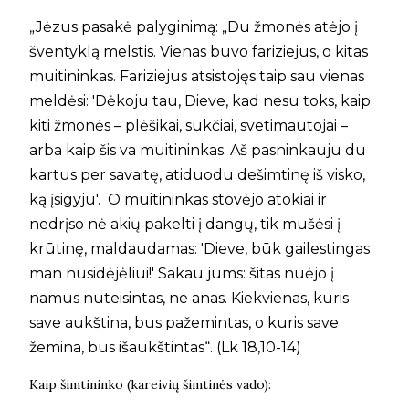
„Jėzus pasakė palyginimą: „Du žmonės atėjo į
šventyklą melstis. Vienas buvo fariziejus, o kitas
muitininkas. Fariziejus atsistojęs taip sau vienas
meldėsi: 'Dėkoju tau, Dieve, kad nesu toks, kaip
kiti žmonės – plėšikai, sukčiai, svetimautojai –
arba kaip šis va muitininkas. Aš pasninkauju du
kartus per savaitę, atiduodu dešimtinę iš visko,
ką įsigyju'. O muitininkas stovėjo atokiai ir
nedrįso nė akių pakelti į dangų, tik mušėsi į
krūtinę, maldaudamas: 'Dieve, būk gailestingas
man nusidėjėliui!' Sakau jums: šitas nuėjo į
namus nuteisintas, ne anas. Kiekvienas, kuris
save aukština, bus pažemintas, o kuris save
žemina, bus išaukštintas“. (Lk 18,10-14)
Kaip šimtininko (kareivių šimtinės vado):