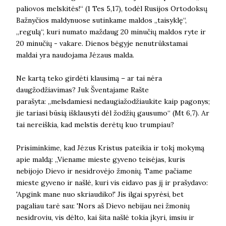
paliovos melskitės!“ (1 Tes 5,17), todėl Rusijos Ortodoksų
Bažnyčios maldynuose sutinkame maldos „taisyklę“,
„regulą“, kuri numato maždaug 20 minučių maldos ryte ir
20 minučių - vakare. Dienos bėgyje nenutrūkstamai
maldai yra naudojama Jėzaus malda.
Ne kartą teko girdėti klausimą – ar tai nėra
daugžodžiavimas? Juk Šventajame Rašte
parašyta: „melsdamiesi nedaugiažodžiaukite kaip pagonys;
jie tariasi būsią išklausyti dėl žodžių gausumo“ (Mt 6,7). Ar
tai nereiškia, kad melstis derėtų kuo trumpiau?
Prisiminkime, kad Jėzus Kristus pateikia ir tokį mokymą
apie maldą: „Viename mieste gyveno teisėjas, kuris
nebijojo Dievo ir nesidrovėjo žmonių. Tame pačiame
mieste gyveno ir našlė, kuri vis eidavo pas jį ir prašydavo:
'Apgink mane nuo skriaudiko!' Jis ilgai spyrėsi, bet
pagaliau tarė sau: 'Nors aš Dievo nebijau nei žmonių
nesidroviu, vis dėlto, kai šita našlė tokia įkyri, imsiu ir