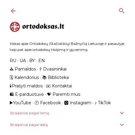
Praleisti ir pereiti prie pagrindinio turinio
Viskas apie Ortodoksų (Stačiatikių) Bažnyčią Lietuvoje ir pasaulyje,
taip pat apie ortodoksų tikėjimą ir gyvenimą.
RU
UA
BY
EN
⛪️ Pamaldos
☦️ Dvasininkai
🗓️ Kalendorius
📚 Biblioteka
🕯️Prašyti maldos
✉️ Kontaktai
🛍️ E-parduotuvė
💝 Paremti mus
▶️YouTube
ⓕ Facebook
🅾 Instagram
‎♪ TikTok
Straipsniai pagal temą
Straipsniai pagal datą