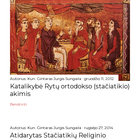
Autorius:
Kun. Gintaras Jurgis Sungaila
gruodžio 11, 2012
Katalikybė Rytų ortodokso (stačiatikio)
akimis
Bendrinti
Autorius:
Kun. Gintaras Jurgis Sungaila
rugsėjo 27, 2014
Atidarytas Stačiatikių Religinio