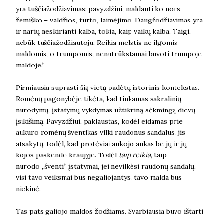
yra tuščiažodžiavimas: pavyzdžiui, maldauti ko nors
žemiško – valdžios, turto, laimėjimo. Daugžodžiavimas yra
ir narių neskirianti kalba, tokia, kaip vaikų kalba. Taigi,
nebūk tuščiažodžiautoju. Reikia melstis ne ilgomis
maldomis, o trumpomis, nenutrūkstamai buvoti trumpoje
maldoje.“
Pirmiausia suprasti šią vietą padėtų istorinis kontekstas.
Romėnų pagonybėje tikėta, kad tinkamas sakralinių
nurodymų, įstatymų vykdymas užtikriną sėkmingą dievų
įsikišimą. Pavyzdžiui, paklaustas, kodėl eidamas prie
aukuro romėnų šventikas vilki raudonus sandalus, jis
atsakytų, todėl, kad protėviai aukojo aukas be jų ir jų
kojos paskendo kraujyje. Todėl
taip reikia
, taip
nurodo „šventi“ įstatymai, jei nevilkėsi raudonų sandalų,
visi tavo veiksmai bus negaliojantys, tavo malda bus
niekinė.
Tas pats galiojo maldos žodžiams. Svarbiausia buvo ištarti