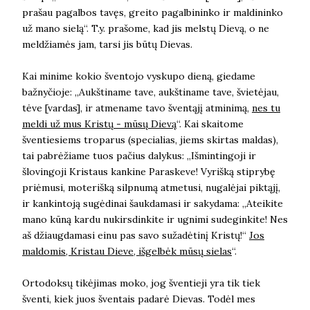
prašau pagalbos tavęs, greito pagalbininko ir maldininko
už mano sielą“. T.y. prašome, kad jis melstų Dievą, o ne
meldžiamės jam, tarsi jis būtų Dievas.
Kai minime kokio šventojo vyskupo dieną, giedame
bažnyčioje: „Aukštiname tave, aukštiname tave, švietėjau,
tėve [vardas], ir atmename tavo šventąjį atminimą,
nes tu
meldi už mus Kristų - mūsų Dievą
“. Kai skaitome
šventiesiems troparus (specialias, jiems skirtas maldas),
tai pabrėžiame tuos pačius dalykus: „Išmintingoji ir
šlovingoji Kristaus kankine Paraskeve! Vyrišką stiprybę
priėmusi, moterišką silpnumą atmetusi, nugalėjai piktąjį,
ir kankintoją sugėdinai šaukdamasi ir sakydama: „Ateikite
mano kūną kardu nukirsdinkite ir ugnimi sudeginkite! Nes
aš džiaugdamasi einu pas savo sužadėtinį Kristų!“
Jos
maldomis, Kristau Dieve, išgelbėk mūsų sielas
“.
Ortodoksų tikėjimas moko, jog šventieji yra tik tiek
šventi, kiek juos šventais padarė Dievas. Todėl mes