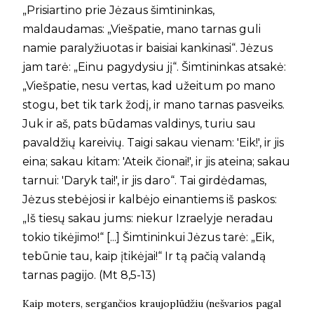
„Prisiartino prie Jėzaus šimtininkas,
maldaudamas: „Viešpatie, mano tarnas guli
namie paralyžiuotas ir baisiai kankinasi“. Jėzus
jam tarė: „Einu pagydysiu jį“. Šimtininkas atsakė:
„Viešpatie, nesu vertas, kad užeitum po mano
stogu, bet tik tark žodį, ir mano tarnas pasveiks.
Juk ir aš, pats būdamas valdinys, turiu sau
pavaldžių kareivių. Taigi sakau vienam: 'Eik!', ir jis
eina; sakau kitam: 'Ateik čionai!', ir jis ateina; sakau
tarnui: 'Daryk tai!', ir jis daro“. Tai girdėdamas,
Jėzus stebėjosi ir kalbėjo einantiems iš paskos:
„Iš tiesų sakau jums: niekur Izraelyje neradau
tokio tikėjimo!“ [...] Šimtininkui Jėzus tarė: „Eik,
tebūnie tau, kaip įtikėjai!“ Ir tą pačią valandą
tarnas pagijo. (Mt 8,5-13)
Kaip moters, sergančios kraujoplūdžiu (nešvarios pagal